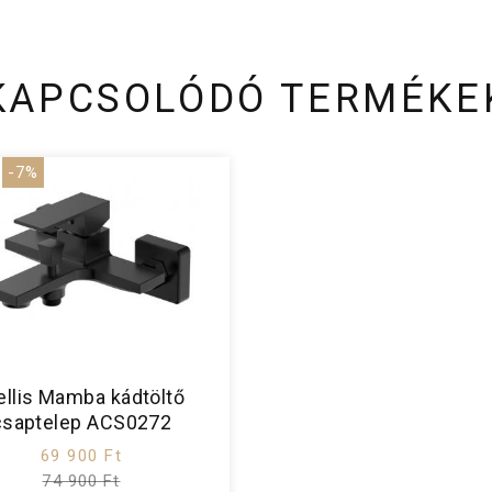
KAPCSOLÓDÓ TERMÉKE
-7%
llis Mamba kádtöltő
csaptelep ACS0272
69 900 Ft
74 900 Ft