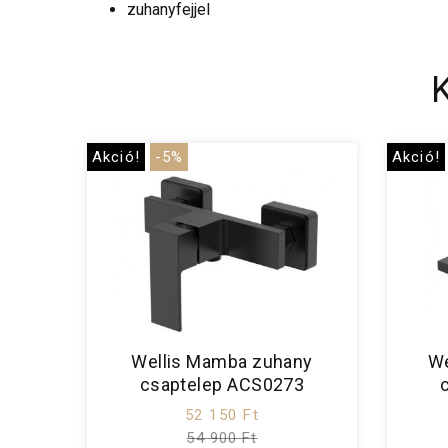
zuhanyfejjel
Akció!
-5%
Akció!
Wellis Mamba zuhany
We
csaptelep ACS0273
52 150 Ft
54 900 Ft