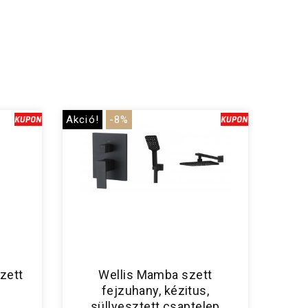
Akció!
-8%
zett
Wellis Mamba szett
fejzuhany, kézitus,
süllyesztett csaptelep