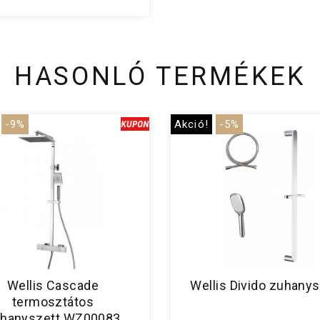
HASONLÓ TERMÉKEK
-9%
Akció!
-5%
Wellis Cascade
Wellis Divido zuhanys
termosztátos
hanyszett WZ00083