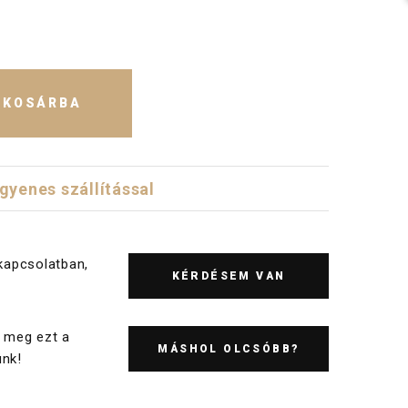
KOSÁRBA
ngyenes szállítással
kapcsolatban,
KÉRDÉSEM VAN
 meg ezt a
MÁSHOL OLCSÓBB?
nk!