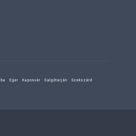
aba
Eger
Kaposvár
Salgótarján
Szekszárd