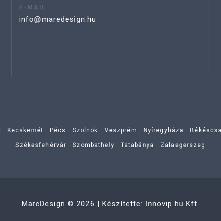
E-MAIL
info@maredesign.hu
c
Kecskemét
Pécs
Szolnok
Veszprém
Nyíregyháza
Békéscs
Székesfehérvár
Szombathely
Tatabánya
Zalaegerszeg
MareDesign
©
2026
| Készítette:
Innovip.hu Kft.