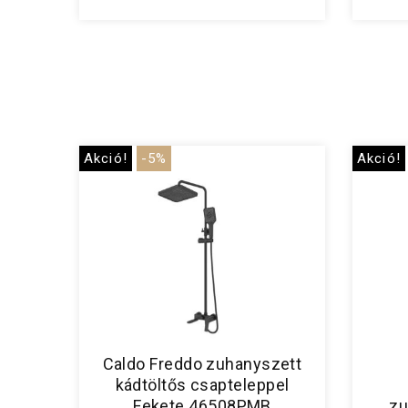
Akció!
-5%
Akció!
Caldo Freddo zuhanyszett
kádtöltős csapteleppel
Fekete 46508PMB
zu