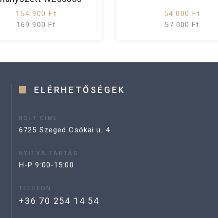
154 900 Ft
54 000 Ft
169 900 Ft
57 000 Ft
ELÉRHETŐSÉGEK
BOLT CÍME
6725 Szeged Csókai u. 4.
NYITVA TARTÁS
H-P 9:00-15:00
TELEFON
+36 70 254 14 54