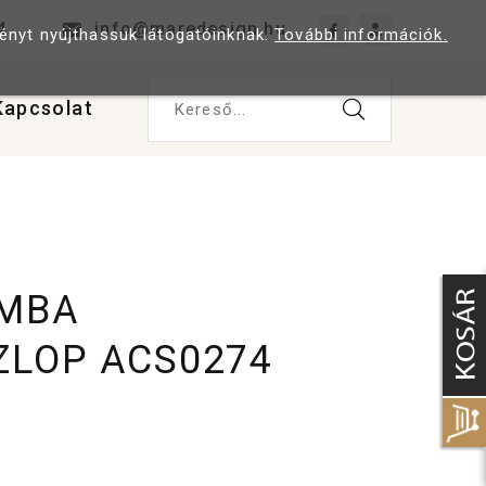
4
info@maredesign.hu
ményt nyújthassuk látogatóinknak.
További információk.
Kapcsolat
Kereső...
AMBA
LOP ACS0274