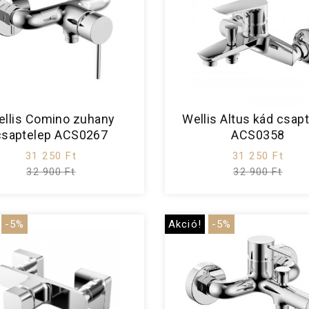
llis Comino zuhany
Wellis Altus kád csap
csaptelep ACS0267
ACS0358
31 250 Ft
31 250 Ft
32 900 Ft
32 900 Ft
-5%
Akció!
-5%