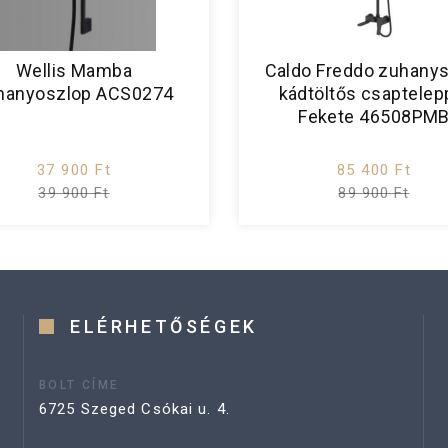
Wellis Mamba
Caldo Freddo zuhanys
hanyoszlop ACS0274
kádtöltős csaptelep
Fekete 46508PM
37 900 Ft
85 400 Ft
39 900 Ft
89 900 Ft
ELÉRHETŐSÉGEK
BOLT CÍME
6725 Szeged Csókai u. 4.