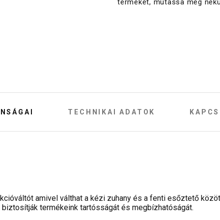
terméket, mutassa meg nekü
NSÁGAI
TECHNIKAI ADATOK
KAPCS
cióváltót amivel válthat a kézi zuhany és a fenti esőztető közöt
biztosítják termékeink tartósságát és megbízhatóságát.