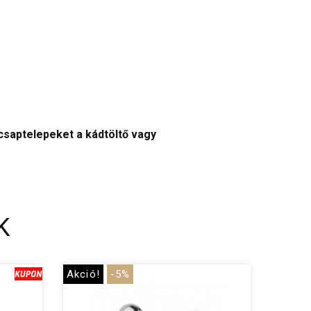
 csaptelepeket a kádtöltő vagy
K
Akció!
-5%