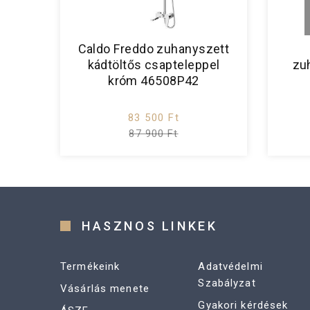
Caldo Freddo zuhanyszett
kádtöltős csapteleppel
zu
króm 46508P42
83 500 Ft
87 900 Ft
HASZNOS LINKEK
Termékeink
Adatvédelmi
Szabályzat
Vásárlás menete
Gyakori kérdések