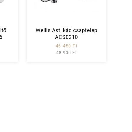
ltő
Wellis Asti kád csaptelep
6
ACS0210
46 450 Ft
48 900 Ft