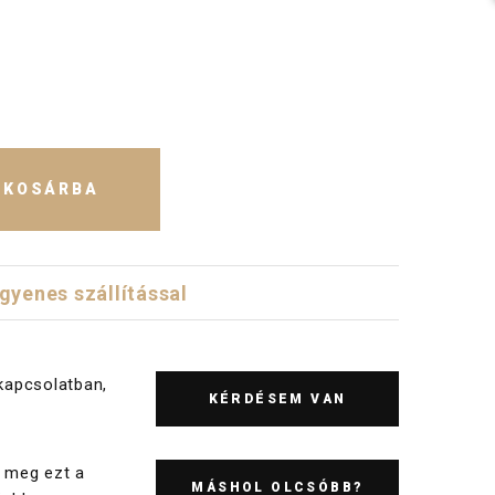
KOSÁRBA
ngyenes szállítással
kapcsolatban,
KÉRDÉSEM VAN
 meg ezt a
MÁSHOL OLCSÓBB?