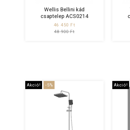
Wellis Bellini kád
csaptelep ACS0214
46 450 Ft
48 900 Ft
Akció!
-5%
Akció!