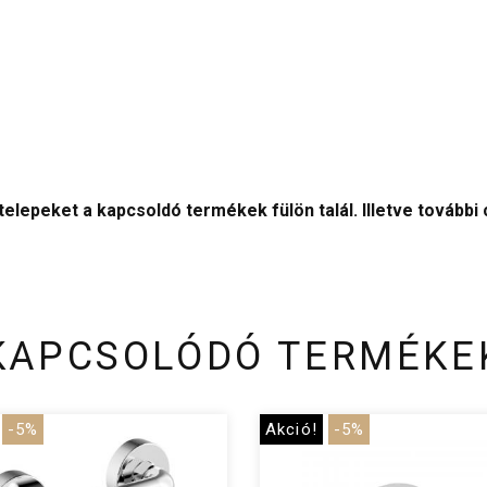
elepeket a kapcsoldó termékek fülön talál. Illetve további
KAPCSOLÓDÓ TERMÉKE
-5%
Akció!
-5%