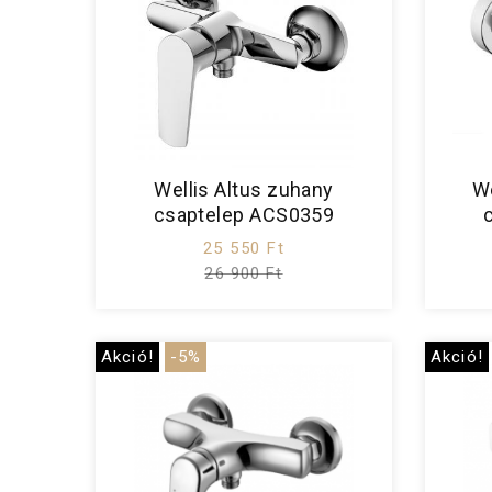
Wellis Altus zuhany
We
csaptelep ACS0359
25 550 Ft
26 900 Ft
Akció!
-5%
Akció!