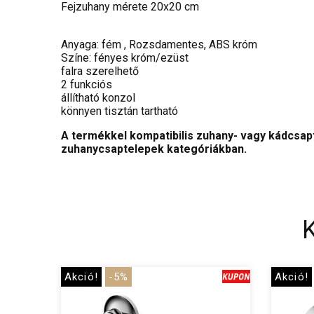
Fejzuhany mérete 20x20 cm
Anyaga: fém , Rozsdamentes, ABS króm
Színe: fényes króm/ezüst
falra szerelhető
2 funkciós
állítható konzol
könnyen tisztán tartható
A termékkel kompatibilis zuhany- vagy kádcsapt
zuhanycsaptelepek kategóriákban.
Akció!
-5%
Akció!