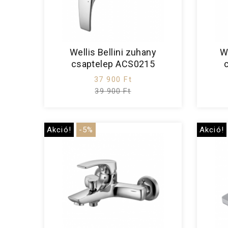
Wellis Bellini zuhany
W
csaptelep ACS0215
37 900 Ft
39 900 Ft
Akció!
-5%
Akció!