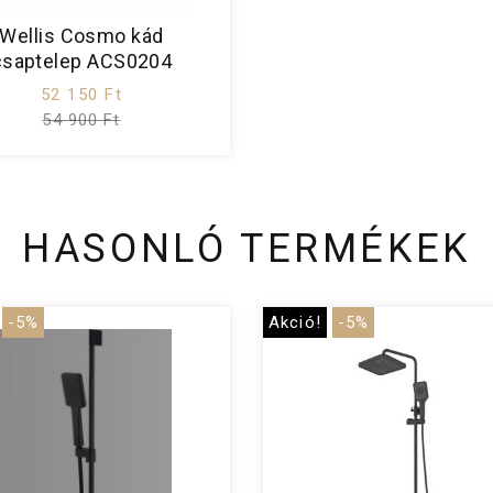
Wellis Cosmo kád
csaptelep ACS0204
52 150 Ft
54 900 Ft
HASONLÓ TERMÉKEK
-5%
Akció!
-5%