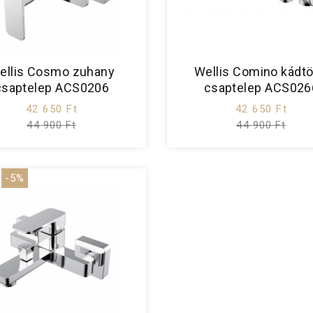
ellis Cosmo zuhany
Wellis Comino kádtö
csaptelep ACS0206
csaptelep ACS026
42 650 Ft
42 650 Ft
44 900 Ft
44 900 Ft
-5%