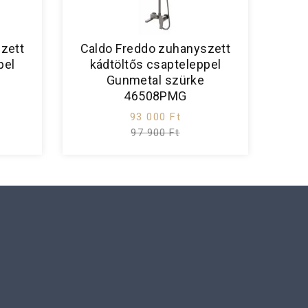
zett
Caldo Freddo zuhanyszett
pel
kádtöltős csapteleppel
B
Gunmetal szürke
46508PMG
93 000 Ft
97 900 Ft