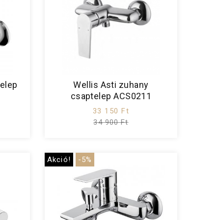
telep
Wellis Asti zuhany
csaptelep ACS0211
33 150 Ft
34 900 Ft
Akció!
-5%