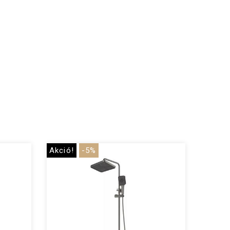
Akció!
-5%