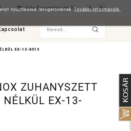
4
info@maredesign.hu
ményt nyújthassuk látogatóinknak.
További információk.
Kapcsolat
Kereső...
ÉLKÜL EX-13-8513
INOX ZUHANYSZETT
 NÉLKÜL EX-13-