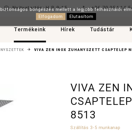
Nyitvatartás: H-P 9-15
+36 70 254 14 5
 biztonságos böngészés mellett a legjobb felhasználói él
Elfogadom
Elutasítom
Termékeink
Hírek
Tudástár
VIVA ZEN INOX ZUHANYSZETT CSAPTELEP N
NYSZETTEK
VIVA ZEN 
CSAPTELEP
8513
Szállítás 3-5 munkanap