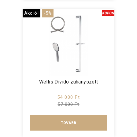
Akció!
-5%
Wellis Divido zuhanyszett
54 000 Ft
57 000 Ft
TOVÁBB