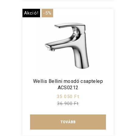
Akció!
-5%
Wellis Bellini mosdó csaptelep
ACS0212
35 050 Ft
36 900 Ft
TOVÁBB