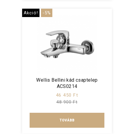
Akció!
-5%
Wellis Bellini kád csaptelep
ACS0214
46 450 Ft
48 900 Ft
TOVÁBB