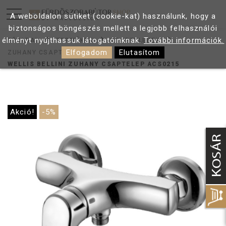
A weboldalon sütiket (cookie-kat) használunk, hogy a
biztonságos böngészés mellett a legjobb felhasználói
élményt nyújthassuk látogatóinknak.
További információk.
FŐOLDAL
TERMÉKEK
CSAPTELEPEK
Elfogadom
Elutasítom
ZUHANY CSAPTELEP
WELLIS BELLINI ZUHANY CSAPTELEP ACS0215
Akció!
-5%