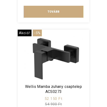
TOVÁBB
Akció!
-5%
Wellis Mamba zuhany csaptelep
ACS0273
52 150 Ft
54 900 Ft