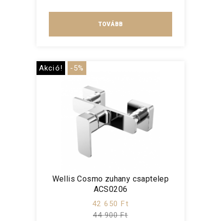
TOVÁBB
Akció!
-5%
Wellis Cosmo zuhany csaptelep
ACS0206
42 650 Ft
44 900 Ft