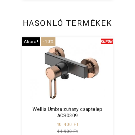
HASONLÓ TERMÉKEK
Akció!
-10%
Wellis Umbra zuhany csaptelep
ACS0309
40 400 Ft
44 900 Ft