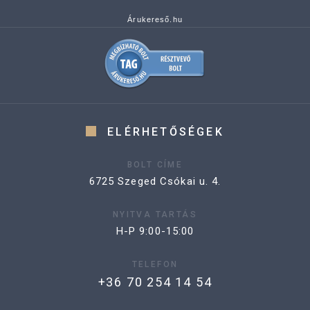
Árukereső.hu
ELÉRHETŐSÉGEK
BOLT CÍME
6725 Szeged Csókai u. 4.
NYITVA TARTÁS
H-P 9:00-15:00
TELEFON
+36 70 254 14 54