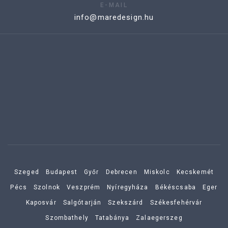
E-MAIL
info@maredesign.hu
Szeged
Budapest
Győr
Debrecen
Miskolc
Kecskemét
Pécs
Szolnok
Veszprém
Nyíregyháza
Békéscsaba
Eger
Kaposvár
Salgótarján
Szekszárd
Székesfehérvár
Szombathely
Tatabánya
Zalaegerszeg