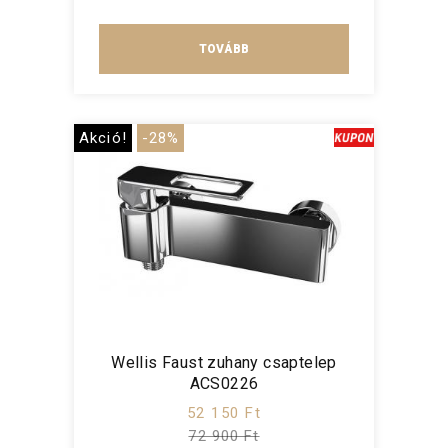
TOVÁBB
Akció!
-28%
Wellis Faust zuhany csaptelep
ACS0226
52 150 Ft
72 900 Ft