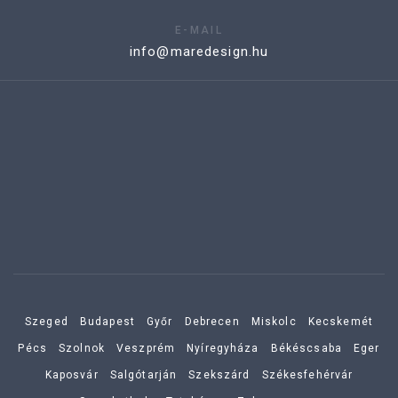
E-MAIL
info@maredesign.hu
Szeged
Budapest
Győr
Debrecen
Miskolc
Kecskemét
Pécs
Szolnok
Veszprém
Nyíregyháza
Békéscsaba
Eger
Kaposvár
Salgótarján
Szekszárd
Székesfehérvár