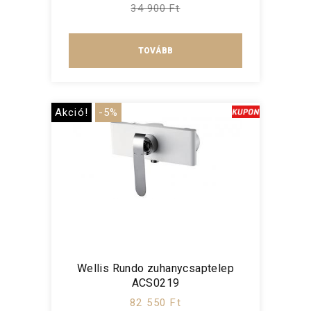
34 900 Ft
TOVÁBB
Akció!
-5%
Wellis Rundo zuhanycsaptelep
ACS0219
82 550 Ft