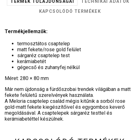
TERMÉK TULAJDONSÁGAI
TECHNIKAI ADATOK
KAPCSOLÓDÓ TERMÉKEK
Termékjellemzők:
termosztátos csaptelep
matt fekete/rose gold felület
sárgaréz csaptelep test
kerámiabetét
gégecső és zuhanyfej nélkül
Méret: 280 × 80 mm
Már nem újdonság a fürdőszobai trendek világában a matt
fekete felületű szerelvények használata.
A Meloria csaptelep család mégis kitűnik a sorból rose
gold-matt fekete kiegészítőivel és egygombos keverő
megoldásával. A csaptelepek sárgaréz testtel és
kerámiabetéttel készülnek.