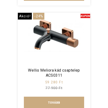
Akció!
-24%
Wellis Meliora kád csaptelep
ACS0311
59 280 Ft
77 900 Ft
TOVÁBB