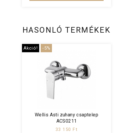
HASONLÓ TERMÉKEK
Akció!
-5%
Wellis Asti zuhany csaptelep
ACS0211
33 150 Ft