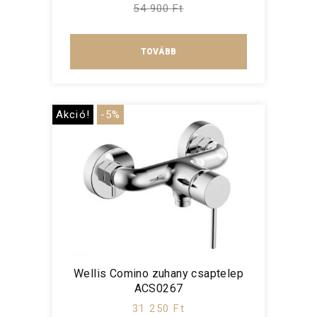
54 900 Ft
TOVÁBB
Akció!
-5%
Wellis Comino zuhany csaptelep
ACS0267
31 250 Ft