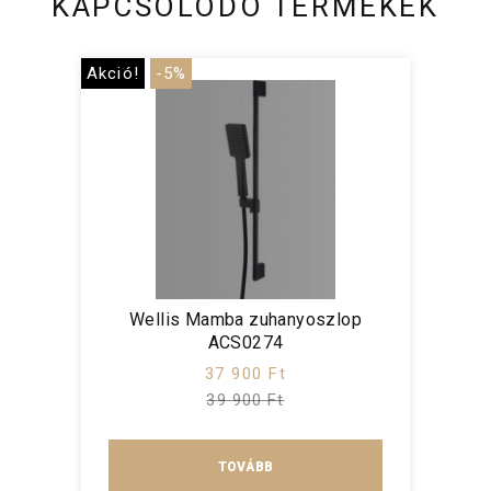
KAPCSOLÓDÓ TERMÉKEK
Akció!
-5%
Wellis Mamba zuhanyoszlop
ACS0274
37 900 Ft
39 900 Ft
TOVÁBB