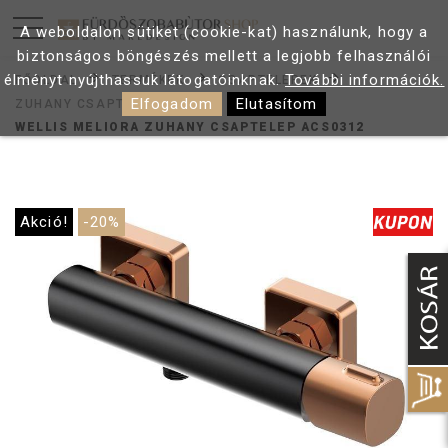
A weboldalon sütiket (cookie-kat) használunk, hogy a
biztonságos böngészés mellett a legjobb felhasználói
élményt nyújthassuk látogatóinknak.
További információk.
FŐOLDAL
TERMÉKEK
CSAPTELEPEK
Elfogadom
Elutasítom
ZUHANY CSAPTELEP
WELLIS MELIORA ZUHANY CSAPTELEP ACS0312
Akció!
-20%