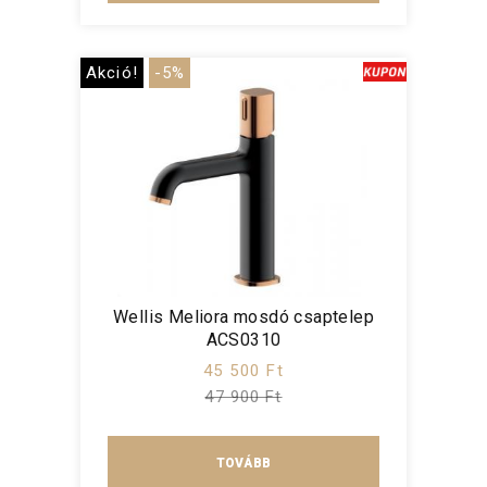
Akció!
-5%
Wellis Meliora mosdó csaptelep
ACS0310
45 500 Ft
47 900 Ft
TOVÁBB