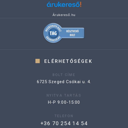
Árukereső.hu
ELÉRHETŐSÉGEK
BOLT CÍME
6725 Szeged Csókai u. 4.
NYITVA TARTÁS
H-P 9:00-15:00
TELEFON
+36 70 254 14 54