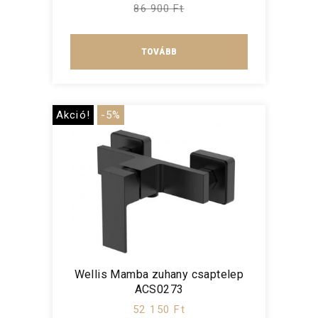
86 900 Ft
TOVÁBB
Akció!
-5%
Wellis Mamba zuhany csaptelep
ACS0273
52 150 Ft