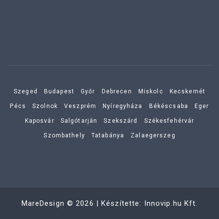
Szeged
Budapest
Győr
Debrecen
Miskolc
Kecskemét
Pécs
Szolnok
Veszprém
Nyíregyháza
Békéscsaba
Eger
Kaposvár
Salgótarján
Szekszárd
Székesfehérvár
Szombathely
Tatabánya
Zalaegerszeg
MareDesign
©
2026
| Készítette:
Innovip.hu Kft.