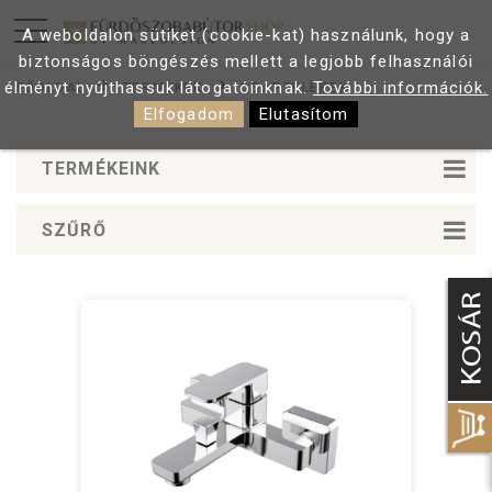
A weboldalon sütiket (cookie-kat) használunk, hogy a
biztonságos böngészés mellett a legjobb felhasználói
élményt nyújthassuk látogatóinknak.
További információk.
FŐOLDAL
TERMÉKEK
CSAPTELEPEK
Elfogadom
Elutasítom
TERMÉKEINK
SZŰRŐ