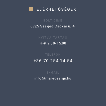
ELÉRHETŐSÉGEK
BOLT CÍME
6725 Szeged Csókai u. 4.
NYITVA TARTÁS
H-P 9:00-15:00
TELEFON
+36 70 254 14 54
E-MAIL
info@maredesign.hu