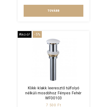
TOVÁBB
Akció!
-5%
Klikk-klakk leeresztő túlfolyó
nélküli mosdóhoz Fényes Fehér
WF00103
7 500 Ft