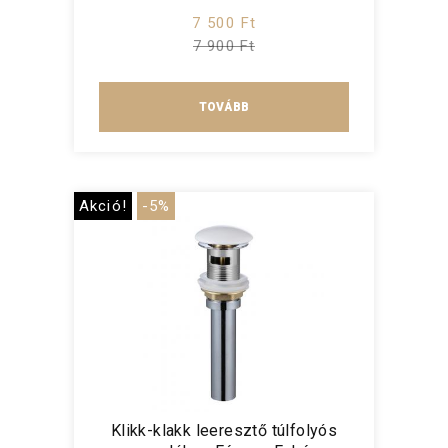
7 500 Ft
7 900 Ft
TOVÁBB
Akció!
-5%
Klikk-klakk leeresztő túlfolyós