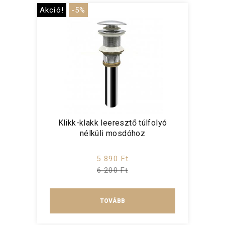
Akció!
-5%
Klikk-klakk leeresztő túlfolyó
nélküli mosdóhoz
5 890 Ft
6 200 Ft
TOVÁBB