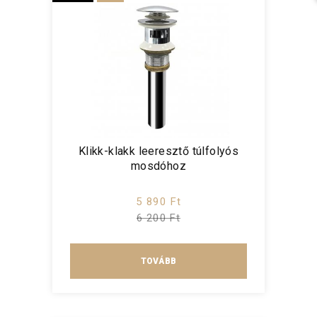
Klikk-klakk leeresztő túlfolyós
mosdóhoz
5 890 Ft
6 200 Ft
TOVÁBB