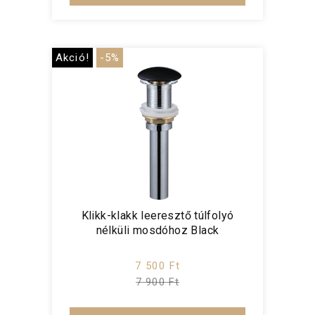
Akció!
-5%
Klikk-klakk leeresztő túlfolyó
nélküli mosdóhoz Black
7 500 Ft
7 900 Ft