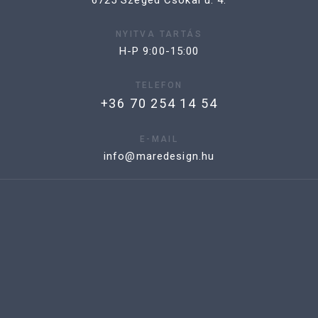
6725 Szeged Csókai u. 4.
NYITVA TARTÁS
H-P 9:00-15:00
TELEFON
+36 70 254 14 54
E-MAIL
info@maredesign.hu