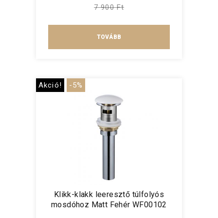
7 900 Ft
TOVÁBB
Akció!
-5%
Klikk-klakk leeresztő túlfolyós
mosdóhoz Matt Fehér WF00102