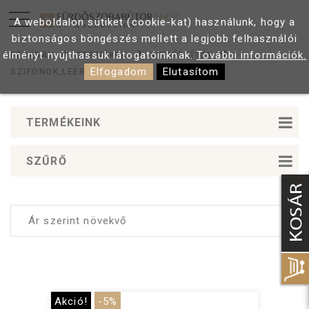
A weboldalon sütiket (cookie-kat) használunk, hogy a
biztonságos böngészés mellett a legjobb felhasználói
élményt nyújthassuk látogatóinknak.
További információk.
FŐOLDAL
TERMÉKEK
KIEGÉSZÍTŐK
GYÁRTÓ
Elfogadom
Elutasítom
SZIFONOK,LEERESZTŐK
Styron
Wellis
TERMÉKEINK
SZŰRŐ
Akció!
-5%