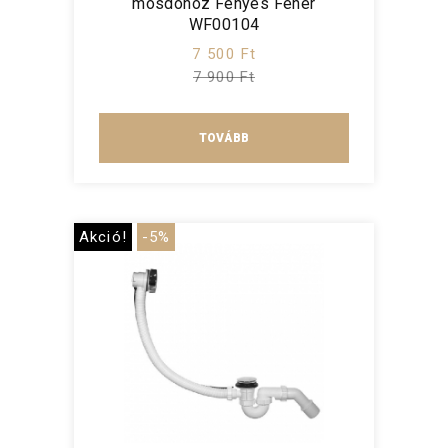
mosdóhoz Fényes Fehér
WF00104
7 500 Ft
7 900 Ft
TOVÁBB
Akció!
-5%