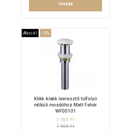
TOVÁBB
Akció!
-5%
Klikk-klakk leeresztő túlfolyó
nélküli mosdóhoz Matt Fehér
WF00101
7 500 Ft
7 900 Ft