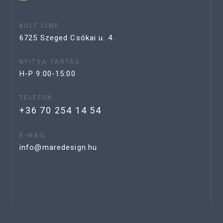
BOLT CÍME
6725 Szeged Csókai u. 4.
NYITVA TARTÁS
H-P 9:00-15:00
TELEFON
+36 70 254 14 54
E-MAIL
info@maredesign.hu