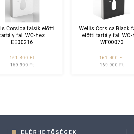
is Corsica falsík előtti
Wellis Corsica Black f
tartály fali WC-hez
előtti tartály fali WC
EE00216
WF00073
161 400 Ft
161 400 Ft
169 900 Ft
169 900 Ft
ELÉRHETŐSÉGEK