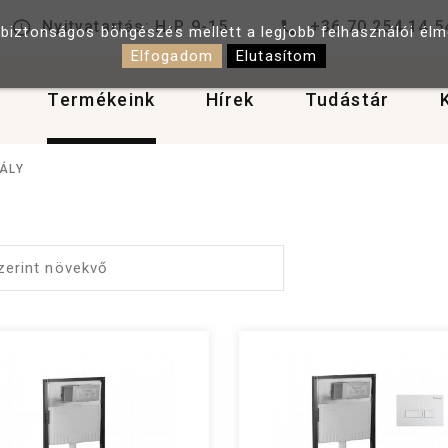
Nyitvatartás: H-P 9-15
+36 70 254 14 5
 biztonságos böngészés mellett a legjobb felhasználói él
Elfogadom
Elutasítom
Termékeink
Hírek
Tudástár
ÁLY