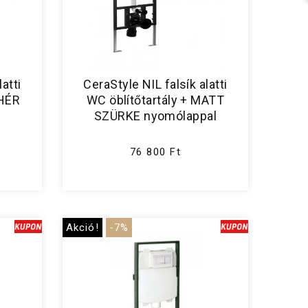
atti
CeraStyle NIL falsík alatti
EHÉR
WC öblítőtartály + MATT
SZÜRKE nyomólappal
76 800 Ft
Akció!
-7%