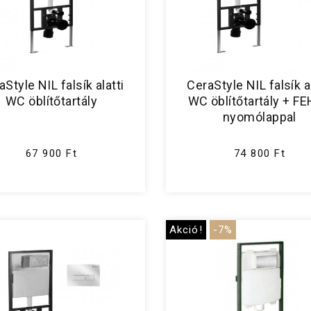
aStyle NIL falsík alatti
CeraStyle NIL falsík al
WC öblítőtartály
WC öblítőtartály + F
nyomólappal
67 900 Ft
74 800 Ft
Akció!
-7%