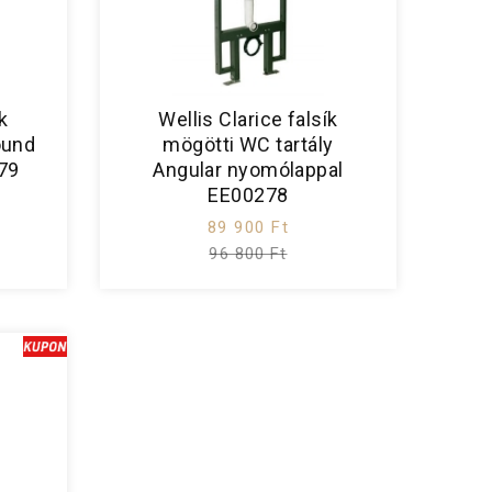
k
Wellis Clarice falsík
ound
mögötti WC tartály
79
Angular nyomólappal
EE00278
89 900 Ft
96 800 Ft