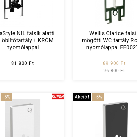
aStyle NIL falsík alatti
Wellis Clarice falsí
öblítőtartály + KRÓM
mögötti WC tartály R
nyomólappal
nyomólappal EE002
81 800 Ft
89 900 Ft
96 800 Ft
-5%
Akció!
-5%