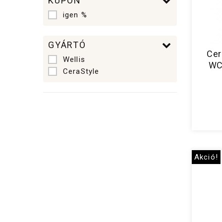
KUPON
igen %
GYÁRTÓ
Cer
Wellis
WC 
CeraStyle
Akció!