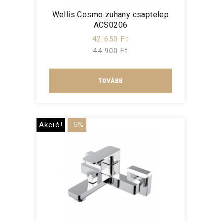
Wellis Cosmo zuhany csaptelep
ACS0206
42 650 Ft
44 900 Ft
TOVÁBB
Akció!
-5%