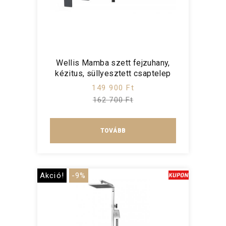
Wellis Mamba szett fejzuhany,
kézitus, süllyesztett csaptelep
149 900 Ft
162 700 Ft
TOVÁBB
Akció!
-9%