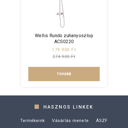
Wellis Rundo zuhanyoszlop
ACS0220
179 900 Ft
274 900 Ft
TOVÁBB
HASZNOS LINKEK
Termékeink
Vásárlás menete
ÁSZF