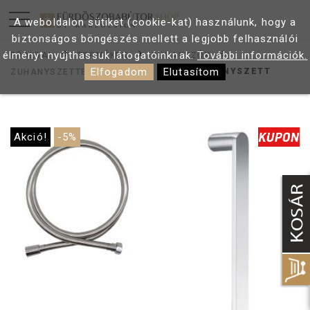
A weboldalon sütiket (cookie-kat) használunk, hogy a
biztonságos böngészés mellett a legjobb felhasználói
élményt nyújthassuk látogatóinknak.
További információk.
FŐOLDAL
TERMÉKEK
ZUHANYZÓK
Elfogadom
Elutasítom
WELLIS DIVIDO ZUHANYSZETT
ZUHANYSZETTEK
Akció!
-5%