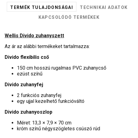
TERMÉK TULAJDONSÁGAI
TECHNIKAI ADATOK
KAPCSOLÓDÓ TERMÉKEK
Wellis Divido zuhanyszett
Az ár az alábbi termékeket tartalmazza:
Divido flexibilis cső
150 cm hosszú rugalmas PVC zuhanycső
ezüst színű
Divido zuhanyfej
2 funkciós zuhanyfej
egy ujjal kezelhető funkcióváltó
Divido zuhanyoszlop
Méret: 13,3 × 7,9 × 70 cm
króm színű négyszögletes csúszó rúd