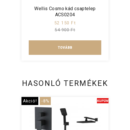
Wellis Cosmo kád csaptelep
ACS0204
52 150 Ft
54 900 Ft
TOVÁBB
HASONLÓ TERMÉKEK
Akció!
-8%