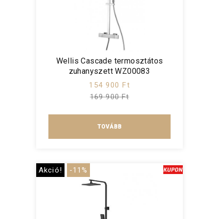
Wellis Cascade termosztátos
zuhanyszett WZ00083
154 900 Ft
169 900 Ft
TOVÁBB
Akció!
-11%