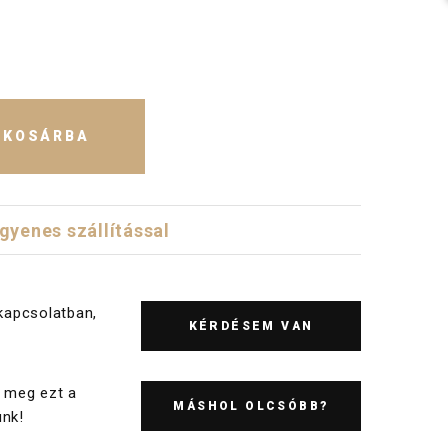
KOSÁRBA
ngyenes szállítással
kapcsolatban,
KÉRDÉSEM VAN
 meg ezt a
MÁSHOL OLCSÓBB?
nk!