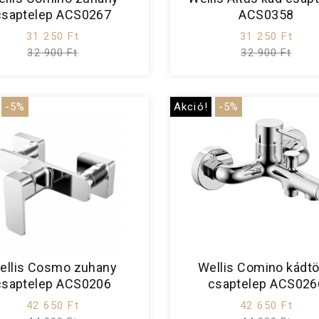
csaptelep ACS0267
ACS0358
31 250 Ft
31 250 Ft
32 900 Ft
32 900 Ft
-5%
Akció!
-5%
ellis Cosmo zuhany
Wellis Comino kádtö
csaptelep ACS0206
csaptelep ACS026
42 650 Ft
42 650 Ft