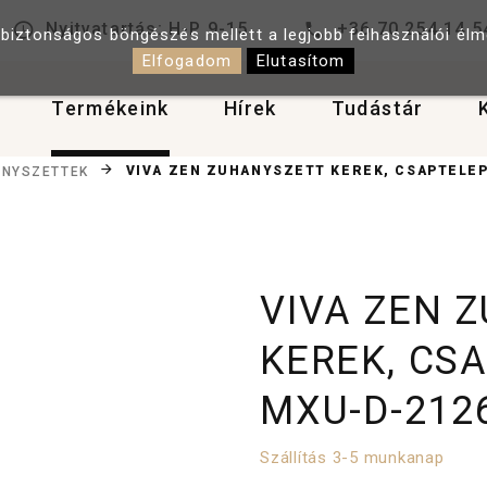
Nyitvatartás: H-P 9-15
+36 70 254 14 5
 biztonságos böngészés mellett a legjobb felhasználói él
Elfogadom
Elutasítom
Termékeink
Hírek
Tudástár
VIVA ZEN ZUHANYSZETT KEREK, CSAPTELEP
NYSZETTEK
VIVA ZEN 
KEREK, CS
MXU-D-212
Szállítás 3-5 munkanap