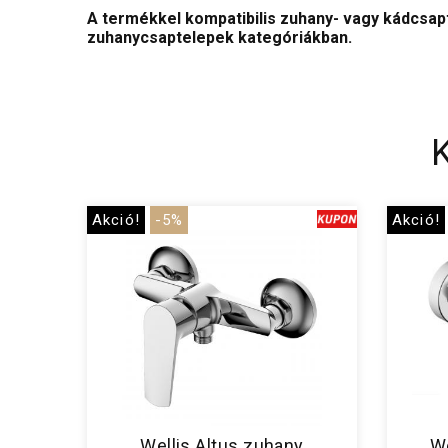
A termékkel kompatibilis zuhany- vagy kádcsapt
zuhanycsaptelepek kategóriákban.
Akció!
-5%
Akció!
Wellis Altus zuhany
We