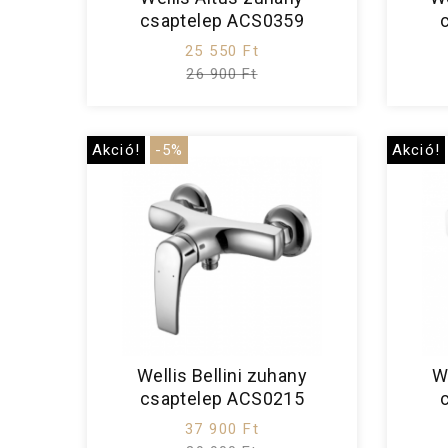
csaptelep ACS0359
25 550 Ft
26 900 Ft
Akció!
-5%
Akció!
Wellis Bellini zuhany
W
csaptelep ACS0215
37 900 Ft