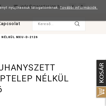
4
info@maredesign.hu
ményt nyújthassuk látogatóinknak.
További információk.
Kapcsolat
Kereső...
 NÉLKÜL MXU-D-2126
ZUHANYSZETT
APTELEP NÉLKÜL
6