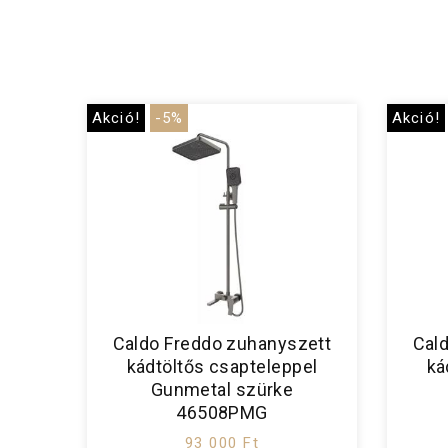
Akció!
-5%
Akció!
Caldo Freddo zuhanyszett
Cal
kádtöltős csapteleppel
ká
Gunmetal szürke
46508PMG
93 000 Ft