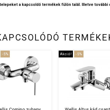
elepeket a kapcsoldó termékek fülön talál. Illetve további
KAPCSOLÓDÓ TERMÉKE
-5%
Akció!
-5%
llis Comino zuhany
Wellis Altus kád csap