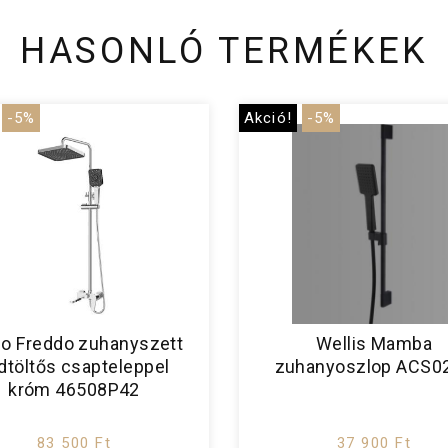
HASONLÓ TERMÉKEK
-5%
Akció!
-5%
do Freddo zuhanyszett
Wellis Mamba
dtöltős csapteleppel
zuhanyoszlop ACS0
króm 46508P42
83 500 Ft
37 900 Ft