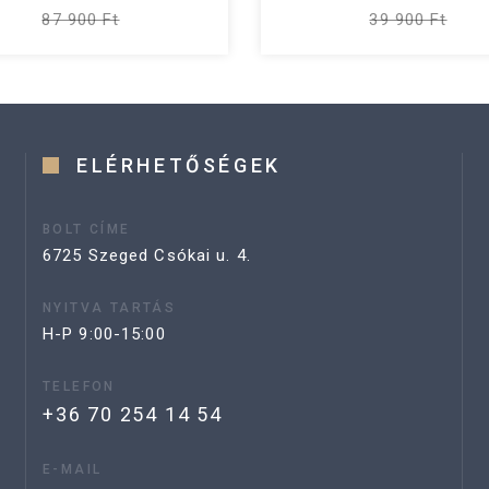
87 900 Ft
39 900 Ft
ELÉRHETŐSÉGEK
BOLT CÍME
6725 Szeged Csókai u. 4.
NYITVA TARTÁS
H-P 9:00-15:00
TELEFON
+36 70 254 14 54
E-MAIL