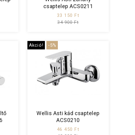
csaptelep ACS0211
33 150 Ft
34 900 Ft
Akció!
-5%
ltő
Wellis Asti kád csaptelep
6
ACS0210
46 450 Ft