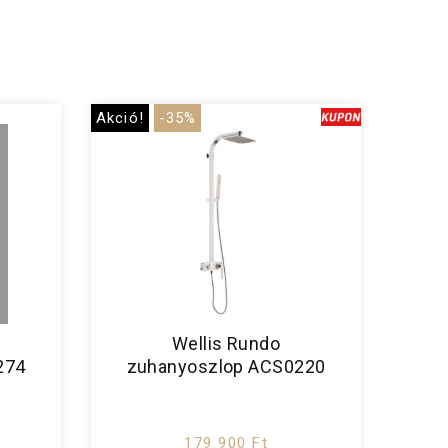
Akció!
-35%
Wellis Rundo
274
zuhanyoszlop ACS0220
179 900 Ft