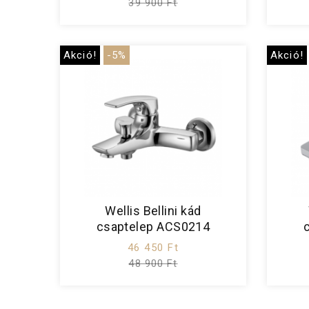
39 900 Ft
Akció!
-5%
Akció!
Wellis Bellini kád
csaptelep ACS0214
46 450 Ft
48 900 Ft