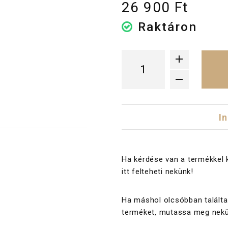
26 900 Ft
Raktáron
I
Ha kérdése van a termékkel 
itt felteheti nekünk!
Ha máshol olcsóbban találta
terméket, mutassa meg nekü