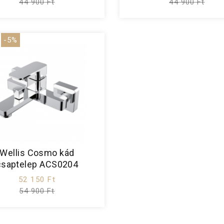
44 900 Ft
44 900 Ft
-5%
Wellis Cosmo kád
csaptelep ACS0204
52 150 Ft
54 900 Ft