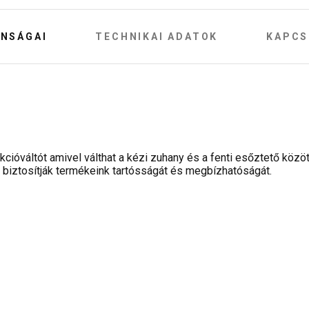
NSÁGAI
TECHNIKAI ADATOK
KAPCS
cióváltót amivel válthat a kézi zuhany és a fenti esőztető közöt
biztosítják termékeink tartósságát és megbízhatóságát.