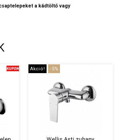
 csaptelepeket a kádtöltő vagy
K
Akció!
-5%
telep
Wellis Asti zuhany