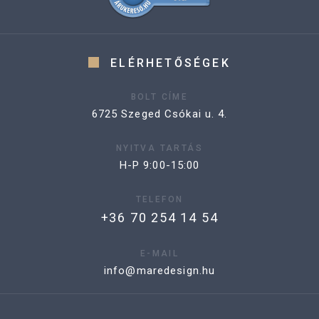
ELÉRHETŐSÉGEK
BOLT CÍME
6725 Szeged Csókai u. 4.
NYITVA TARTÁS
H-P 9:00-15:00
TELEFON
+36 70 254 14 54
E-MAIL
info@maredesign.hu