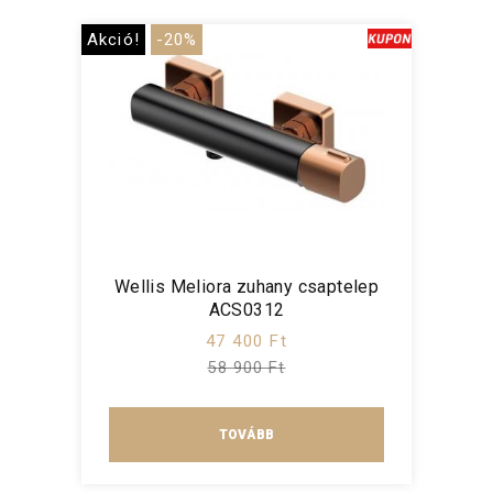
Akció!
-20%
Wellis Meliora zuhany csaptelep
ACS0312
47 400 Ft
58 900 Ft
TOVÁBB