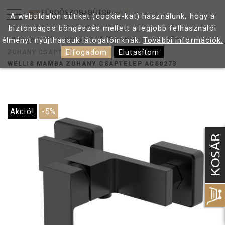
A weboldalon sütiket (cookie-kat) használunk, hogy a
biztonságos böngészés mellett a legjobb felhasználói
élményt nyújthassuk látogatóinknak.
További információk.
FŐOLDAL
TERMÉKEK
CSAPTELEPEK
Elfogadom
Elutasítom
ZUHANY CSAPTELEP
WELLIS MAMBA ZUHANY CSAPTELEP ACS0273
Akció!
-5%