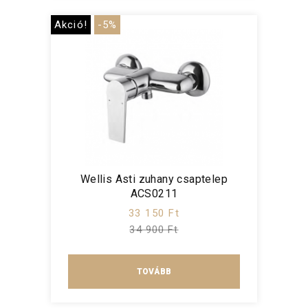
Akció!
-5%
Wellis Asti zuhany csaptelep
ACS0211
33 150 Ft
34 900 Ft
TOVÁBB