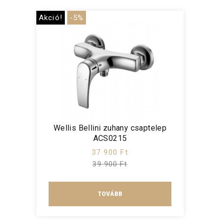
Akció!
-5%
Wellis Bellini zuhany csaptelep
ACS0215
37 900 Ft
39 900 Ft
TOVÁBB