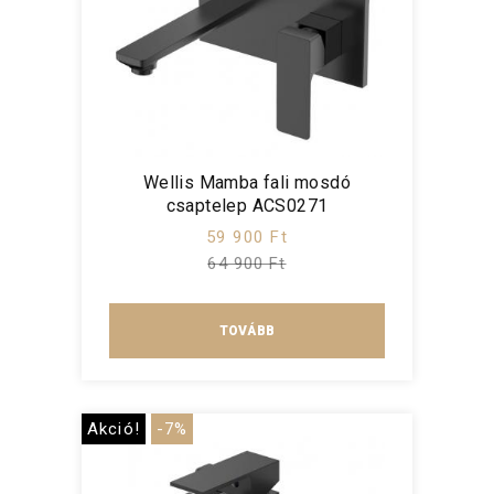
Wellis Mamba fali mosdó
csaptelep ACS0271
59 900 Ft
64 900 Ft
TOVÁBB
Akció!
-7%