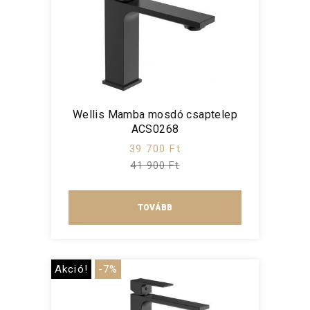
Wellis Mamba mosdó csaptelep
ACS0268
39 700 Ft
41 900 Ft
TOVÁBB
Akció!
-7%