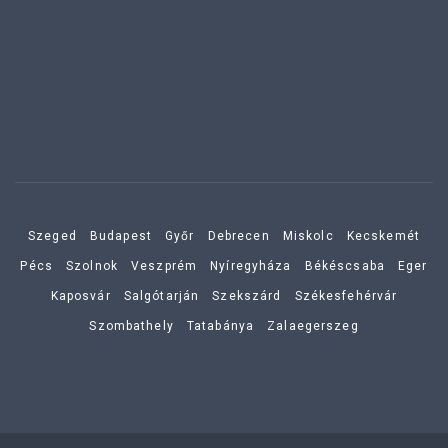
Szeged
Budapest
Győr
Debrecen
Miskolc
Kecskemét
Pécs
Szolnok
Veszprém
Nyíregyháza
Békéscsaba
Eger
Kaposvár
Salgótarján
Szekszárd
Székesfehérvár
Szombathely
Tatabánya
Zalaegerszeg