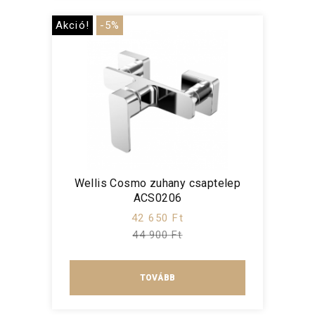
Akció!
-5%
Wellis Cosmo zuhany csaptelep
ACS0206
42 650 Ft
44 900 Ft
TOVÁBB