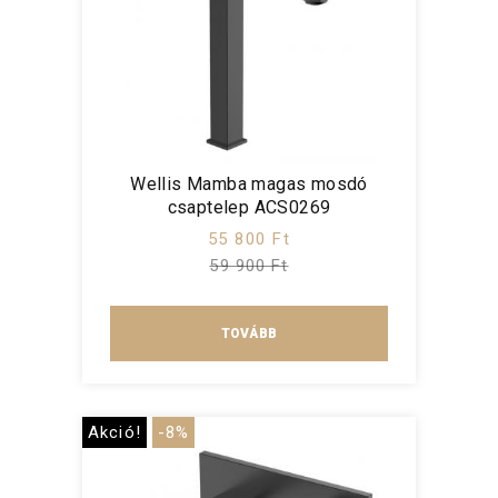
Wellis Mamba magas mosdó
csaptelep ACS0269
55 800 Ft
59 900 Ft
TOVÁBB
Akció!
-8%