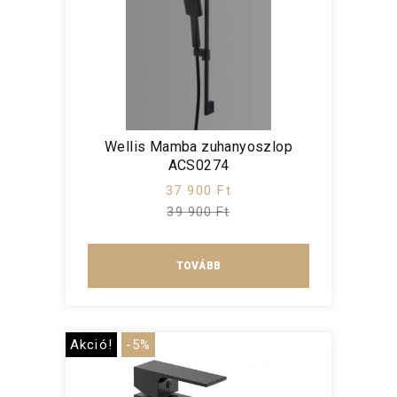
Wellis Mamba zuhanyoszlop
ACS0274
37 900 Ft
39 900 Ft
TOVÁBB
Akció!
-5%