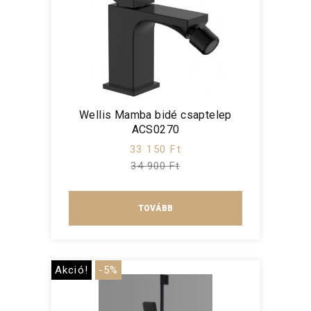
Wellis Mamba bidé csaptelep
ACS0270
33 150 Ft
34 900 Ft
TOVÁBB
Akció!
-5%