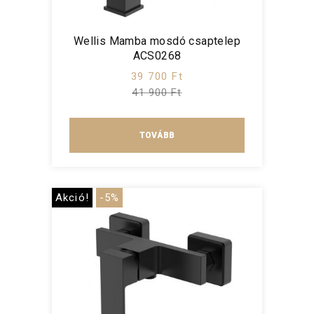
Wellis Mamba mosdó csaptelep
ACS0268
39 700 Ft
41 900 Ft
TOVÁBB
Akció!
-5%