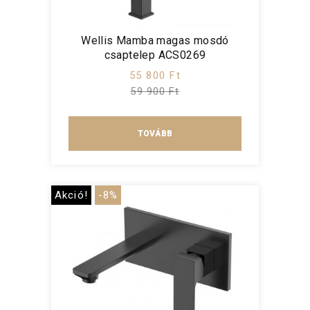
Wellis Mamba magas mosdó
csaptelep ACS0269
55 800 Ft
59 900 Ft
TOVÁBB
Akció!
-8%