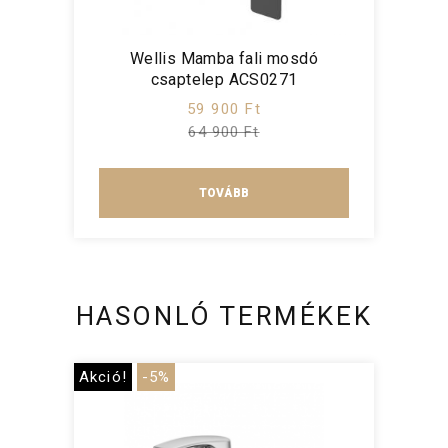
Wellis Mamba fali mosdó
csaptelep ACS0271
59 900 Ft
64 900 Ft
TOVÁBB
HASONLÓ TERMÉKEK
Akció!
-5%