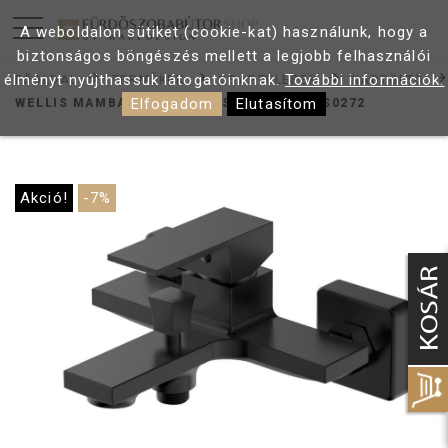
A weboldalon sütiket (cookie-kat) használunk, hogy a
biztonságos böngészés mellett a legjobb felhasználói
élményt nyújthassuk látogatóinknak.
További információk.
FŐOLDAL
TERMÉKEK
CSAPTELEPEK
KÁDTÖLTŐ
Elfogadom
Elutasítom
WELLIS MAMBA KÁDTÖLTŐ CSAPTELEP ACS0272
Akció!
-7%