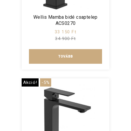
Wellis Mamba bidé csaptelep
ACS0270
33 150 Ft
34 900 Ft
TOVÁBB
Akció!
-5%