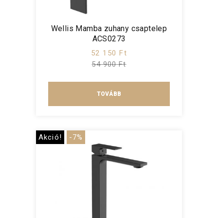
Wellis Mamba zuhany csaptelep
ACS0273
52 150 Ft
54 900 Ft
TOVÁBB
Akció!
-7%