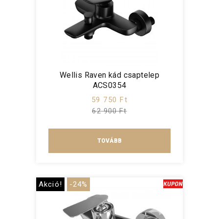
Wellis Raven kád csaptelep
ACS0354
59 750 Ft
62 900 Ft
TOVÁBB
Akció!
-24%