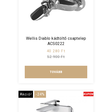
Wellis Diablo kádtöltő csaptelep
ACS0222
40 280 Ft
52 900 Ft
TOVÁBB
Akció!
-24%