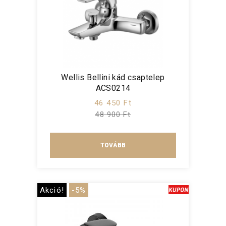
Wellis Bellini kád csaptelep
ACS0214
46 450 Ft
48 900 Ft
TOVÁBB
Akció!
-5%