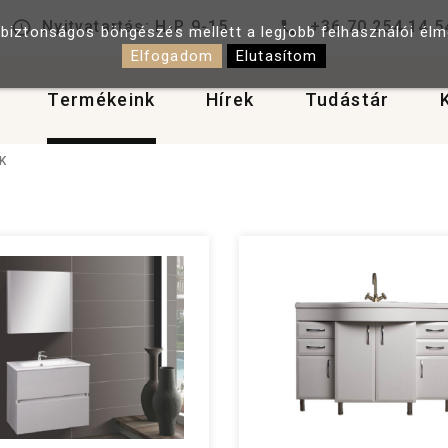
Nyitvatartás: H-P 9-15
+36 70 254 14 5
 biztonságos böngészés mellett a legjobb felhasználói él
Elfogadom
Elutasítom
Termékeink
Hírek
Tudástár
K