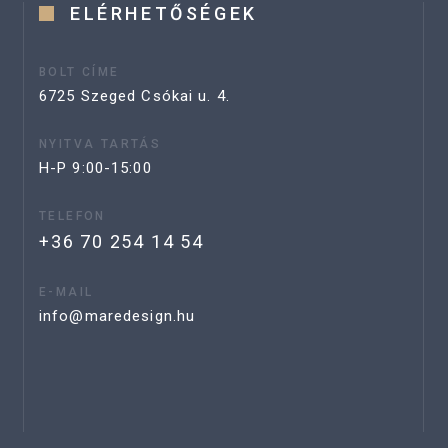
ELÉRHETŐSÉGEK
BOLT CÍME
6725 Szeged Csókai u. 4.
NYITVA TARTÁS
H-P 9:00-15:00
TELEFON
+36 70 254 14 54
E-MAIL
info@maredesign.hu