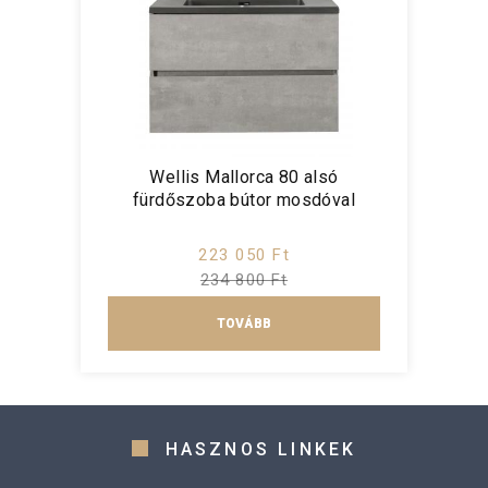
Wellis Mallorca 80 alsó
fürdőszoba bútor mosdóval
223 050 Ft
234 800 Ft
TOVÁBB
HASZNOS LINKEK