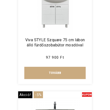
Viva STYLE Szquare 75 cm lábon
álló fürdőszobabútor mosdóval
97 900 Ft
TOVÁBB
Akció!
-5%