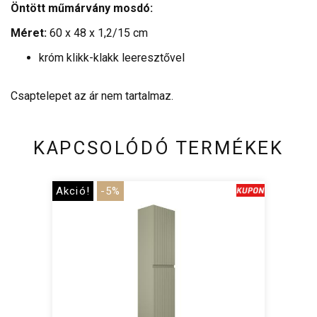
Öntött műmárvány mosdó:
Méret:
60 x 48 x 1,2/15 cm
króm klikk-klakk leeresztővel
Csaptelepet az ár nem tartalmaz.
KAPCSOLÓDÓ TERMÉKEK
Akció!
-5%