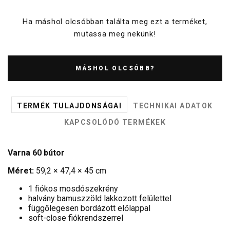
Ha máshol olcsóbban találta meg ezt a terméket,
mutassa meg nekünk!
MÁSHOL OLCSÓBB?
TERMÉK TULAJDONSÁGAI
TECHNIKAI ADATOK
KAPCSOLÓDÓ TERMÉKEK
Varna 60 bútor
Méret:
59,2 × 47,4 × 45 cm
1 fiókos mosdószekrény
halvány bamuszzöld lakkozott felülettel
függőlegesen bordázott előlappal
soft-close fiókrendszerrel