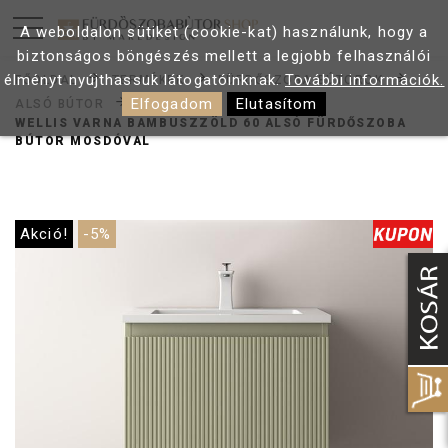
A weboldalon sütiket (cookie-kat) használunk, hogy a
biztonságos böngészés mellett a legjobb felhasználói
élményt nyújthassuk látogatóinknak.
További információk.
FŐOLDAL
TERMÉKEK
FÜRDŐSZOBA BÚTOROK
Elfogadom
Elutasítom
ALSÓ BÚTOR
WELLIS VARNA BAMBUSZZÖLD 60 ALSÓ FÜRDŐSZOBA
BÚTOR MOSDÓVAL
Akció!
-5%