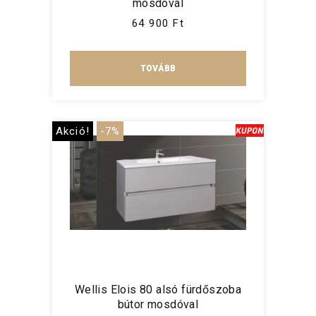
mosdóval
64 900 Ft
TOVÁBB
Akció!
-7%
Wellis Elois 80 alsó fürdőszoba
bútor mosdóval