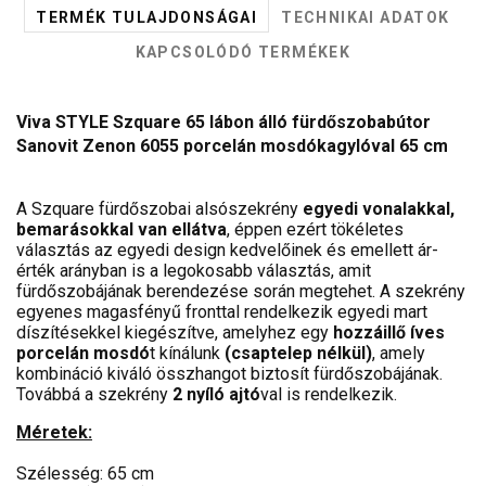
TERMÉK TULAJDONSÁGAI
TECHNIKAI ADATOK
KAPCSOLÓDÓ TERMÉKEK
Viva STYLE Szquare 65 lábon álló fürdőszobabútor
Sanovit Zenon 6055 porcelán mosdókagylóval 65 cm
A Szquare fürdőszobai alsószekrény
egyedi vonalakkal,
bemarásokkal van ellátva
, éppen ezért tökéletes
választás az egyedi design kedvelőinek és emellett ár-
érték arányban is a legokosabb választás, amit
fürdőszobájának berendezése során megtehet. A szekrény
egyenes magasfényű fronttal rendelkezik egyedi mart
díszítésekkel kiegészítve, amelyhez egy
hozzáillő íves
porcelán mosdó
t kínálunk
(csaptelep nélkül)
, amely
kombináció kiváló összhangot biztosít fürdőszobájának.
Továbbá a szekrény
2 nyíló ajtó
val is rendelkezik.
Méretek:
Szélesség: 65 cm