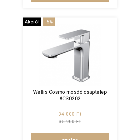
Akció!
-5%
Wellis Cosmo mosdó csaptelep
ACS0202
34 000 Ft
35 900 Ft