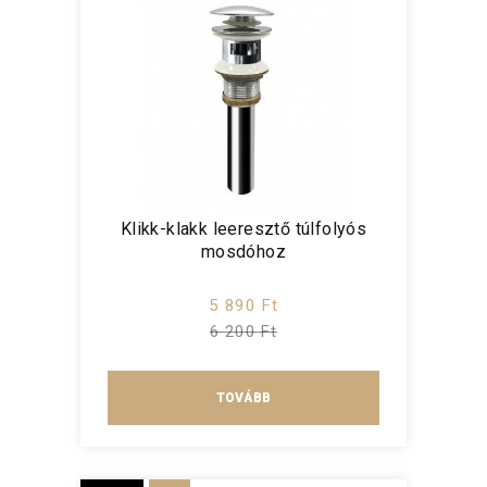
Klikk-klakk leeresztő túlfolyós
mosdóhoz
5 890 Ft
6 200 Ft
TOVÁBB