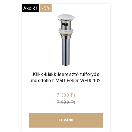
Akció!
-5%
Klikk-klakk leeresztő túlfolyós
mosdóhoz Matt Fehér WF00102
7 500 Ft
7 900 Ft
TOVÁBB