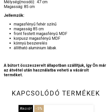
Mélység(mosdó): 47 cm
Magasság: 85 cm
Jellemzők:
magasfényű fehér színű
magasság 85 cm
front festett magasfényű MDF
korpusz magasfényű MDF
könnyü beszerelés
állítható aluminium lábak
A bútort összeszerelt állapotban szállítjuk, így Ön már
az átvétel után használatba veheti a vásárolt
terméket.
KAPCSOLÓDÓ TERMÉKEK
Akció!
-5%