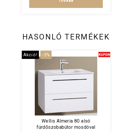
TOVÁBB
HASONLÓ TERMÉKEK
Akció!
-5%
Wellis Almeria 80 alsó
fürdőszobabútor mosdóval