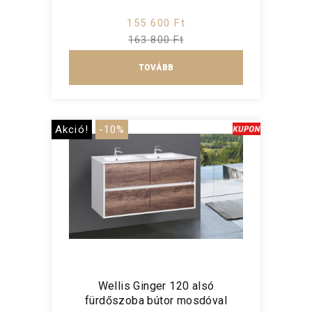
155 600 Ft
163 800 Ft
TOVÁBB
Akció!
-10%
Wellis Ginger 120 alsó
fürdőszoba bútor mosdóval