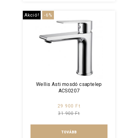
Akció!
-6%
Wellis Asti mosdó csaptelep
ACS0207
29 900 Ft
31 900 Ft
TOVÁBB