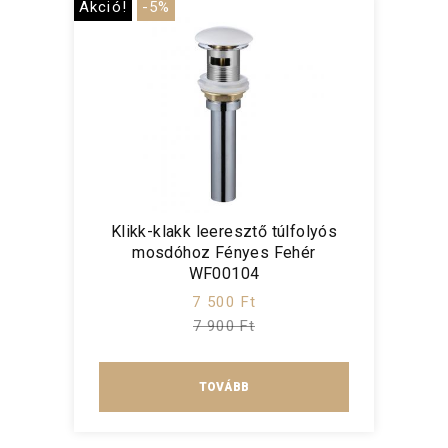
Akció!
-5%
Klikk-klakk leeresztő túlfolyós
mosdóhoz Fényes Fehér
WF00104
7 500 Ft
7 900 Ft
TOVÁBB