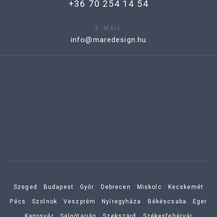
+36 70 254 14 54
E-MAIL
info@maredesign.hu
Szeged
Budapest
Győr
Debrecen
Miskolc
Kecskemét
Pécs
Szolnok
Veszprém
Nyíregyháza
Békéscsaba
Eger
Kaposvár
Salgótarján
Szekszárd
Székesfehérvár