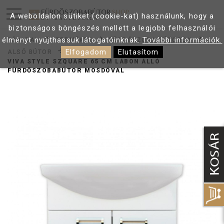
A weboldalon sütiket (cookie-kat) használunk, hogy a
biztonságos böngészés mellett a legjobb felhasználói
élményt nyújthassuk látogatóinknak.
További információk.
FŐOLDAL
TERMÉKEK
FÜRDŐSZOBA BÚTOROK
Elfogadom
Elutasítom
ALSÓ BÚTOR
VIVA STYLE SZQUARE 65 CM LÁBON ÁLLÓ
FÜRDŐSZOBABÚTOR MOSDÓVAL