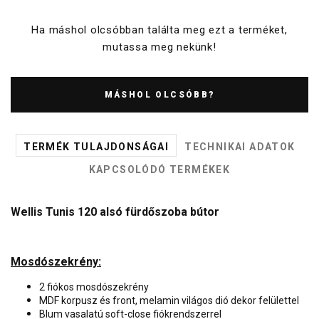
Ha máshol olcsóbban találta meg ezt a terméket,
mutassa meg nekünk!
MÁSHOL OLCSÓBB?
TERMÉK TULAJDONSÁGAI
TECHNIKAI ADATOK
KAPCSOLÓDÓ TERMÉKEK
Wellis Tunis 120 alsó fürdőszoba bútor
Mosdószekrény:
2 fiókos mosdószekrény
MDF korpusz és front, melamin világos dió dekor felülettel
Blum vasalatú soft-close fiókrendszerrel