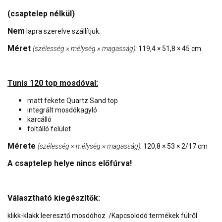
(csaptelep nélkül)
Nem
lapra szerelve szállítjuk.
Méret
(szélesség × mélység × magasság):
119,4 × 51,8 × 45 cm
Tunis 120 top mosdóval:
matt fekete Quartz Sand top
integrált mosdókagyló
karcálló
foltálló felület
Mérete
(szélesség × mélység × magasság):
120,8 × 53 × 2/17 cm
A csaptelep helye nincs előfúrva!
Választható kiegészítők:
klikk-klakk leeresztő mosdóhoz /Kapcsolodó termékek fülről