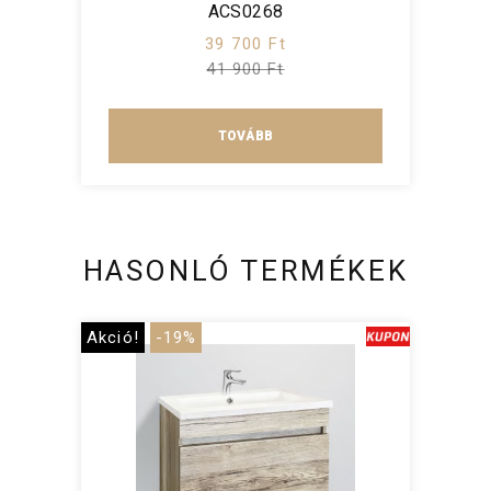
ACS0268
39 700 Ft
41 900 Ft
TOVÁBB
HASONLÓ TERMÉKEK
Akció!
-19%