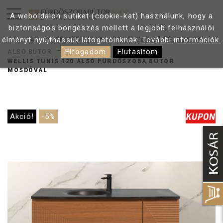
A weboldalon sütiket (cookie-kat) használunk, hogy a
biztonságos böngészés mellett a legjobb felhasználói
élményt nyújthassuk látogatóinknak.
További információk.
FŐOLDAL
TERMÉKEK
FÜRDŐSZOBA BÚTOROK
Elfogadom
Elutasítom
ALSÓ BÚTOR
WELLIS TUNIS 120 ALSÓ FÜRDŐSZOBA BÚTOR
MOSDÓVAL
Akció!
-5%