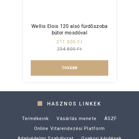
Wellis Elois 120 alsó fürdőszoba
bútor mosdóval
211 000 Ft
234 800 Ft
TOVÁBB
HASZNOS LINKEK
Termékeink
Vásárlás menete
ÁSZF
Online Vitarendezési Platform
Adatvédelmi Szabályzat
Gyakori kérdések