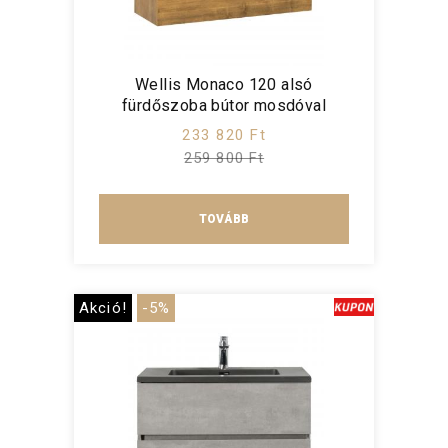
Wellis Monaco 120 alsó
fürdőszoba bútor mosdóval
233 820 Ft
259 800 Ft
TOVÁBB
Akció!
-5%