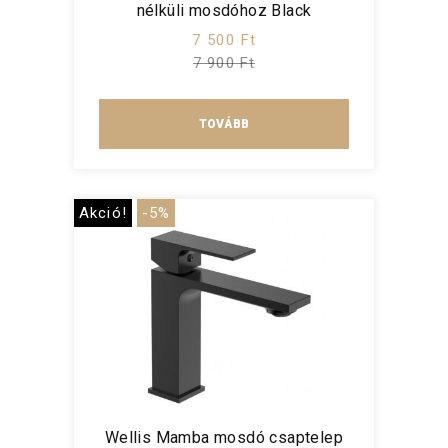
nélküli mosdóhoz Black
7 500 Ft
7 900 Ft
TOVÁBB
Akció!
-5%
Wellis Mamba mosdó csaptelep