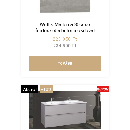
Wellis Mallorca 80 alsó
fürdőszoba bútor mosdóval
223 050 Ft
234 800 Ft
TOVÁBB
Akció!
-10%