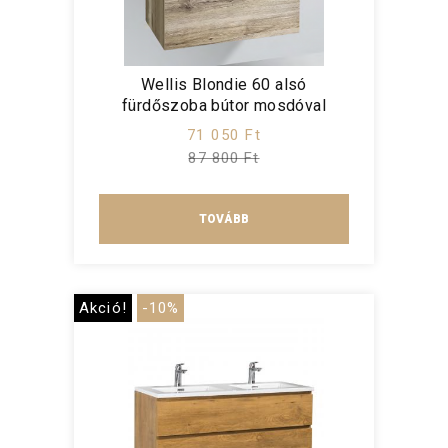
Wellis Blondie 60 alsó
fürdőszoba bútor mosdóval
71 050 Ft
87 800 Ft
TOVÁBB
Akció!
-10%