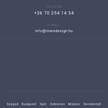
TELEFON
+36 70 254 14 54
E-MAIL
info@maredesign.hu
Szeged
Budapest
Győr
Debrecen
Miskolc
Kecskemét