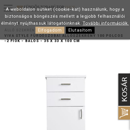
A weboldalon sütiket (cookie-kat) használunk, hogy a
biztonságos böngészés mellett a legjobb felhasználói
élményt nyújthassuk látogatóinknak.
További információk.
FŐOLDAL
TERMÉKEK
FÜRDŐSZOBA BÚTOROK
Elfogadom
Elutasítom
ÁLLÓ SZEKRÉNY
VIVA STYLE FÜRDŐSZOBAI ÁLLÓSZEKRÉNY 100 POLCOS
-2 FIÓK - BALOS - 35 X 33 X 100 CM