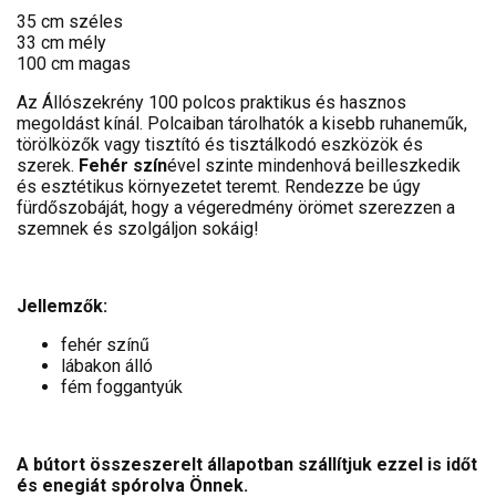
35 cm széles
33 cm mély
100 cm magas
Az Állószekrény 100 polcos praktikus és hasznos
megoldást kínál. Polcaiban tárolhatók a kisebb ruhaneműk,
törölközők vagy tisztító és tisztálkodó eszközök és
szerek.
Fehér szín
ével szinte mindenhová beilleszkedik
és esztétikus környezetet teremt. Rendezze be úgy
fürdőszobáját, hogy a végeredmény örömet szerezzen a
szemnek és szolgáljon sokáig!
Jellemzők:
fehér színű
lábakon álló
fém foggantyúk
A bútort összeszerelt állapotban szállítjuk ezzel is időt
és enegiát spórolva Önnek.