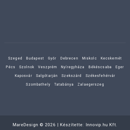
Szeged
Budapest
Győr
Debrecen
Miskolc
Kecskemét
Pécs
Szolnok
Veszprém
Nyíregyháza
Békéscsaba
Eger
Kaposvár
Salgótarján
Szekszárd
Székesfehérvár
Szombathely
Tatabánya
Zalaegerszeg
MareDesign
©
2026
| Készítette:
Innovip.hu Kft.