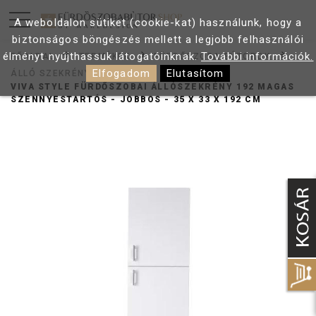
A weboldalon sütiket (cookie-kat) használunk, hogy a
biztonságos böngészés mellett a legjobb felhasználói
élményt nyújthassuk látogatóinknak.
További információk.
FŐOLDAL
TERMÉKEK
FÜRDŐSZOBA BÚTOROK
Elfogadom
Elutasítom
ÁLLÓ SZEKRÉNY
VIVA STYLE FÜRDŐSZOBAI ÁLLÓSZEKRÉNY 192 MAGAS
SZENNYESTARTÓS - JOBBOS - 35 X 33 X 192 CM