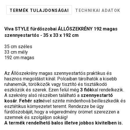
TERMÉK TULAJDONSÁGAI
TECHNIKAI ADATOK
Viva STYLE fürdőszobai ÁLLÓSZEKRÉNY 192 magas
szennyestartós - 35 x 33 x 192 cm
35 cm széles
33 cm mély
192 cm magas
Az Állószekrény magas szennyestartós praktikus és
hasznos megoldást kínál. Polcaiban tárolhatók a kisebb
ruhaneműk, törölközők vagy tisztító és tisztálkodó
eszközök és szerek. Ezen felül még
3 fiók
kal rendelkezik.
A szekrény alsó részében található a
szennyestartó
kosár
.
Fehér szín
ével szinte mindenhová beilleszkedik és
esztétikus környezetet teremt. Rendezze be úgy
fürdőszobáját, hogy a végeredmény örömet szerezzen a
szemnek és szolgáljon sokáig!
A termék rendelhető balos illetve jobbos kivitelben is.