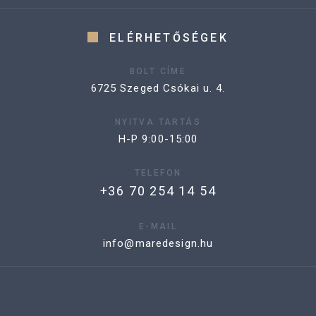
ELÉRHETŐSÉGEK
BOLT CÍME
6725 Szeged Csókai u. 4.
NYITVA TARTÁS
H-P 9:00-15:00
TELEFON
+36 70 254 14 54
E-MAIL
info@maredesign.hu