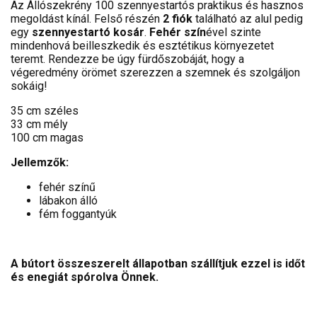
Az Állószekrény 100 szennyestartós praktikus és hasznos
megoldást kínál. Felső részén
2 fiók
található az alul pedig
egy
szennyestartó kosár
.
Fehér szín
ével szinte
mindenhová beilleszkedik és esztétikus környezetet
teremt. Rendezze be úgy fürdőszobáját, hogy a
végeredmény örömet szerezzen a szemnek és szolgáljon
sokáig!
35 cm széles
33 cm mély
100 cm magas
Jellemzők:
fehér színű
lábakon álló
fém foggantyúk
A bútort összeszerelt állapotban szállítjuk ezzel is időt
és enegiát spórolva Önnek.