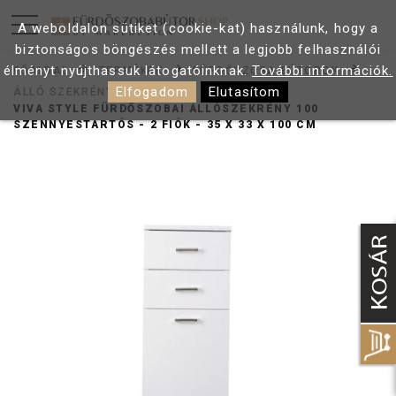
A weboldalon sütiket (cookie-kat) használunk, hogy a
biztonságos böngészés mellett a legjobb felhasználói
élményt nyújthassuk látogatóinknak.
További információk.
FŐOLDAL
TERMÉKEK
FÜRDŐSZOBA BÚTOROK
Elfogadom
Elutasítom
ÁLLÓ SZEKRÉNY
VIVA STYLE FÜRDŐSZOBAI ÁLLÓSZEKRÉNY 100
SZENNYESTARTÓS - 2 FIÓK - 35 X 33 X 100 CM