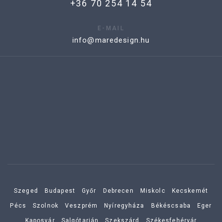
+36 70 254 14 54
E-MAIL
info@maredesign.hu
Szeged
Budapest
Győr
Debrecen
Miskolc
Kecskemét
Pécs
Szolnok
Veszprém
Nyíregyháza
Békéscsaba
Eger
Kaposvár
Salgótarján
Szekszárd
Székesfehérvár