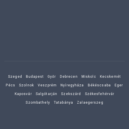
Szeged
Budapest
Győr
Debrecen
Miskolc
Kecskemét
Pécs
Szolnok
Veszprém
Nyíregyháza
Békéscsaba
Eger
Kaposvár
Salgótarján
Szekszárd
Székesfehérvár
Szombathely
Tatabánya
Zalaegerszeg