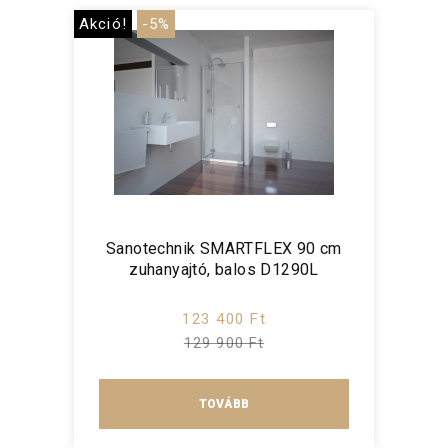
Akció!
-5%
Sanotechnik SMARTFLEX 90 cm
zuhanyajtó, balos D1290L
123 400 Ft
129 900 Ft
TOVÁBB