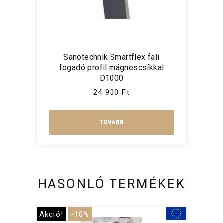
Sanotechnik Smartflex fali
fogadó profil mágnescsíkkal
D1000
24 900 Ft
TOVÁBB
HASONLÓ TERMÉKEK
Akció!
-10%