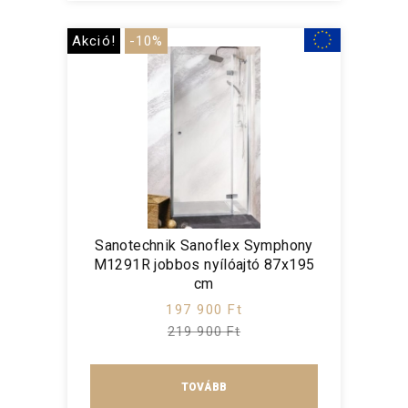
Akció!
-10%
Sanotechnik Sanoflex Symphony
M1291R jobbos nyílóajtó 87x195
cm
197 900 Ft
219 900 Ft
TOVÁBB