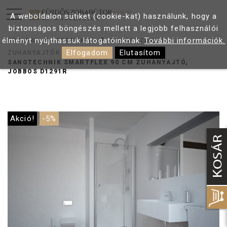
A weboldalon sütiket (cookie-kat) használunk, hogy a
biztonságos böngészés mellett a legjobb felhasználói
élményt nyújthassuk látogatóinknak.
További információk.
FŐOLDAL
TERMÉKEK
ZUHANYZÓK
Elfogadom
Elutasítom
ZUHANYAJTÓK
SANOTECHNIK SMARTFLEX 90 CM ZUHANYAJTÓ,
JOBBOS D1291R
Akció!
-5%