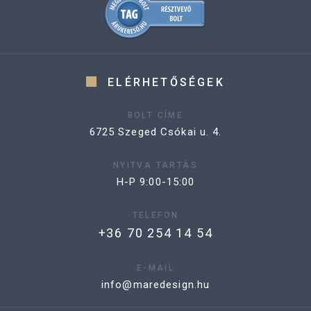
ELÉRHETŐSÉGEK
BOLT CÍME
6725 Szeged Csókai u. 4.
NYITVA TARTÁS
H-P 9:00-15:00
TELEFON
+36 70 254 14 54
E-MAIL
info@maredesign.hu