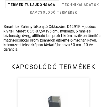
TERMÉK TULAJDONSÁGAI
TECHNIKAI ADATOK
KAPCSOLÓDÓ TERMÉKEK
Smartflex Zuhanyfülke ajtó Cikkszám: D1291R – jobbos
kivitel Méret: 85,5-87,5×195 cm , nyílóajtó, 6 mm-es
biztonsági üveg, állítható fali profi l, króm, szilikon tömítés
mágnescsíkkal, króm zsanérok ajtóemelő mechanikával,
krómozott teleszkópos távtartó,hossza 30 cm , 10 év
garancia
KAPCSOLÓDÓ TERMÉKEK