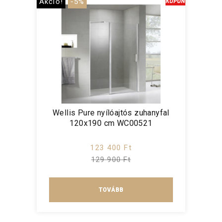
Akció!
-5%
Wellis Pure nyílóajtós zuhanyfal
120x190 cm WC00521
123 400 Ft
129 900 Ft
TOVÁBB