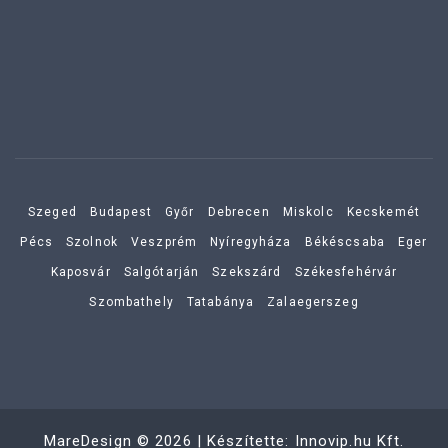
Szeged
Budapest
Győr
Debrecen
Miskolc
Kecskemét
Pécs
Szolnok
Veszprém
Nyíregyháza
Békéscsaba
Eger
Kaposvár
Salgótarján
Szekszárd
Székesfehérvár
Szombathely
Tatabánya
Zalaegerszeg
MareDesign
©
2026
| Készítette:
Innovip.hu Kft.