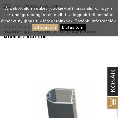
A weboldalon sütiket (cookie-kat) használunk, hogy a
biztonságos böngészés mellett a legjobb felhasználói
élményt nyújthassuk látogatóinknak.
További információk.
FŐOLDAL
TERMÉKEK
KIEGÉSZÍTŐK
Elfogadom
Elutasítom
SANOTECHNIK FALI FOGADÓ PROFILOK
SANOTECHNIK SMARTFLEX FALI FOGADÓ PROFIL
MÁGNESCSÍKKAL D1000