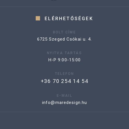
ELÉRHETŐSÉGEK
BOLT CÍME
6725 Szeged Csókai u. 4.
NYITVA TARTÁS
H-P 9:00-15:00
TELEFON
+36 70 254 14 54
E-MAIL
info@maredesign.hu