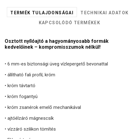
TERMÉK TULAJDONSÁGAI
TECHNIKAI ADATOK
KAPCSOLÓDÓ TERMÉKEK
Osztott nyílóajtó a hagyományosabb formák
kedvelőinek – kompromisszumok nélkül!
•
6 mm-es biztonsági üveg vízlepergető bevonattal
• állítható fali profil, króm
• króm távtartó
• króm fogantyú
• króm zsanérok emelő mechanikával
• ajtóélzáró mágnescsík
• vízzáró szilikon tömítés