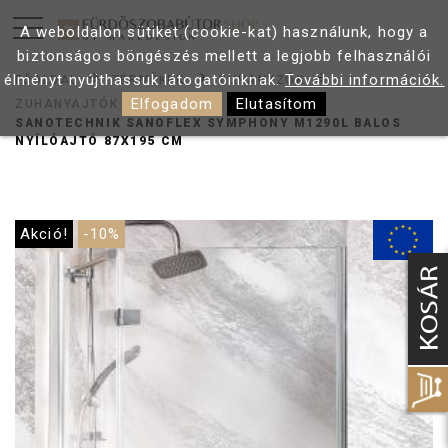
A weboldalon sütiket (cookie-kat) használunk, hogy a
biztonságos böngészés mellett a legjobb felhasználói
élményt nyújthassuk látogatóinknak.
További információk.
FŐOLDAL
TERMÉKEK
ZUHANYZÓK
Elfogadom
Elutasítom
ZUHANYAJTÓK
SANOTECHNIK SANOFLEX SYMPHONY M1290L BALOS
NYÍLÓAJTÓ 87X195 CM
Akció!
-10%