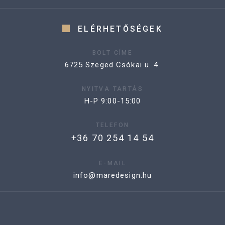
ELÉRHETŐSÉGEK
BOLT CÍME
6725 Szeged Csókai u. 4.
NYITVA TARTÁS
H-P 9:00-15:00
TELEFON
+36 70 254 14 54
E-MAIL
info@maredesign.hu