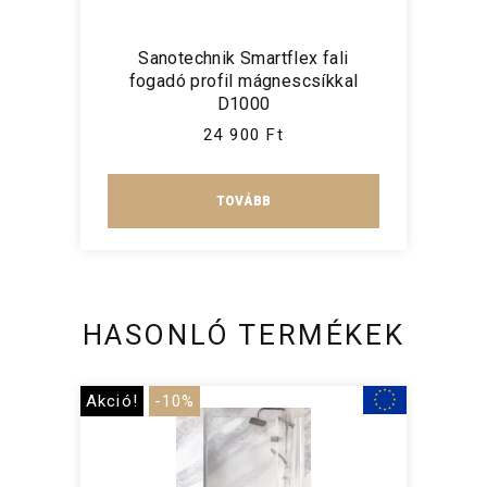
Sanotechnik Smartflex fali
fogadó profil mágnescsíkkal
D1000
24 900 Ft
TOVÁBB
HASONLÓ TERMÉKEK
Akció!
-10%