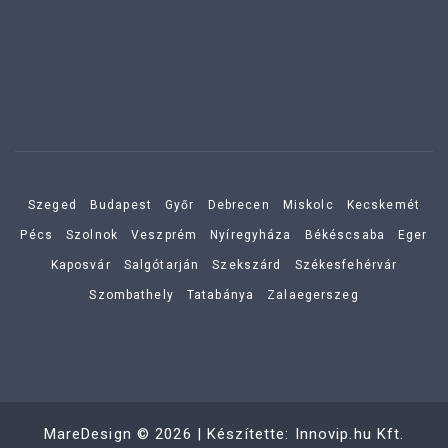
Szeged
Budapest
Győr
Debrecen
Miskolc
Kecskemét
Pécs
Szolnok
Veszprém
Nyíregyháza
Békéscsaba
Eger
Kaposvár
Salgótarján
Szekszárd
Székesfehérvár
Szombathely
Tatabánya
Zalaegerszeg
MareDesign
©
2026
| Készítette:
Innovip.hu Kft.