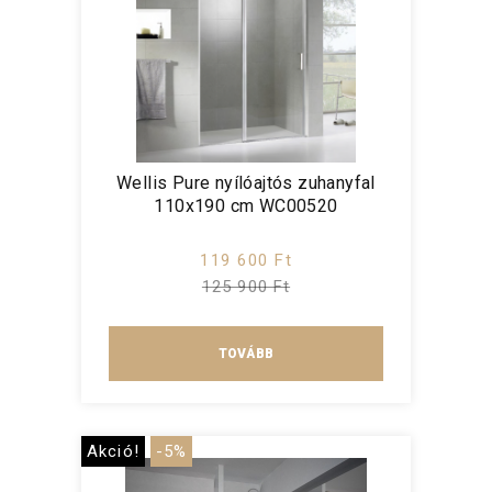
Wellis Pure nyílóajtós zuhanyfal
110x190 cm WC00520
119 600 Ft
125 900 Ft
TOVÁBB
Akció!
-5%