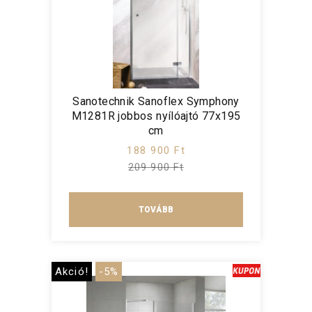
Sanotechnik Sanoflex Symphony
M1281R jobbos nyílóajtó 77x195
cm
188 900 Ft
209 900 Ft
TOVÁBB
Akció!
-5%