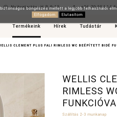
Nyitvatartás: H-P 9-15
+36 70 254 14 5
 biztonságos böngészés mellett a legjobb felhasználói él
Elfogadom
Elutasítom
Termékeink
Hírek
Tudástár
WELLIS CLEMENT PLUS FALI RIMLESS WC BEÉPÍTETT BIDÉ F
WELLIS CL
RIMLESS W
FUNKCIÓVA
Szállítás 2-3 munkanap