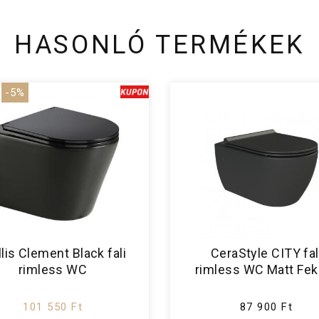
HASONLÓ TERMÉKEK
-5%
lis Clement Black fali
CeraStyle CITY fal
rimless WC
rimless WC Matt Fek
101 550 Ft
87 900 Ft