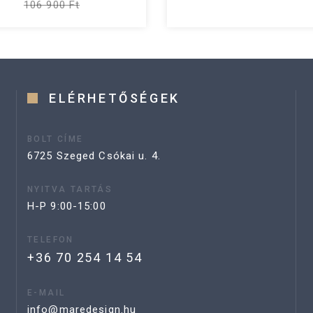
106 900 Ft
ELÉRHETŐSÉGEK
BOLT CÍME
6725 Szeged Csókai u. 4.
NYITVA TARTÁS
H-P 9:00-15:00
TELEFON
+36 70 254 14 54
E-MAIL
info@maredesign.hu