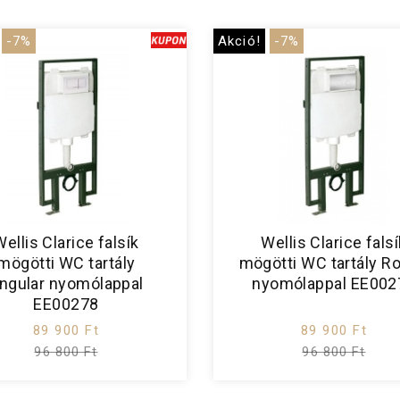
-7%
Akció!
-7%
Wellis Clarice falsík
Wellis Clarice falsí
mögötti WC tartály
mögötti WC tartály R
ngular nyomólappal
nyomólappal EE002
EE00278
89 900 Ft
89 900 Ft
96 800 Ft
96 800 Ft