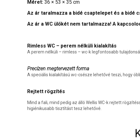
Méret:
36 × 53 × 35 cm
Az ár taralmazza a bidé csaptelepet és a bidé
Az ár a WC ülőkét nem tartalmazza! A kapcsolo
Rimless WC – perem nélküli kialakítás
A perem nélküli – rimless – wc-k legfontosabb tulajdonsá
Precízen megtervezett forma
A speciális kialakítású wc-csésze lehetővé teszi, hogy öbl
Rejtett rögzítés
Mind a fali, mind pedig az álló Wellis WC-k rejtett rögzít
higiénikusabb tisztítást tesz lehetővé.