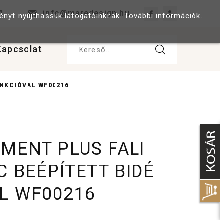
4
info@maredesign.hu
ményt nyújthassuk látogatóinknak.
További információk.
Kapcsolat
Kereső...
UNKCIÓVAL WF00216
EMENT PLUS FALI
C BEÉPÍTETT BIDÉ
L WF00216