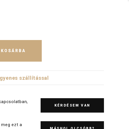
KOSÁRBA
ngyenes szállítással
kapcsolatban,
KÉRDÉSEM VAN
 meg ezt a
MÁSHOL OLCSÓBB?