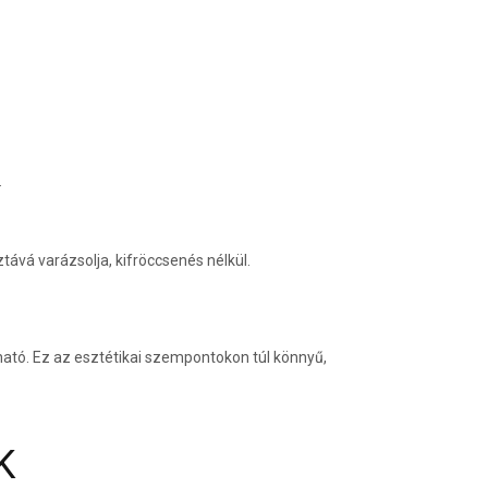
.
ztává varázsolja, kifröccsenés nélkül.
átható. Ez az esztétikai szempontokon túl könnyű,
K