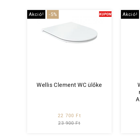
Akció!
-5%
Akció!
Wellis Clement WC ülőke
A
22 700 Ft
23 900 Ft