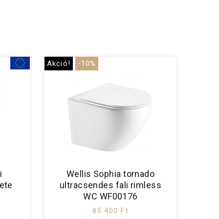
Akció!
-10%
i
Wellis Sophia tornado
ete
ultracsendes fali rimless
WC WF00176
85 400 Ft