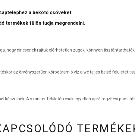
 csaptelephez a bekötő csöveket.
dó termékek fülön tudja megrendelni.
ga, hogy nincsenek rajtuk elérhetetlen zugok, könnyen tisztántarthatók
ítéskor az örvényszerűen körbeáramló víz a wc teljes belső felületét tis
éssel készülnek. A szaniter felületén csak egyetlen apró rögzítési pont l
KAPCSOLÓDÓ TERMÉKE