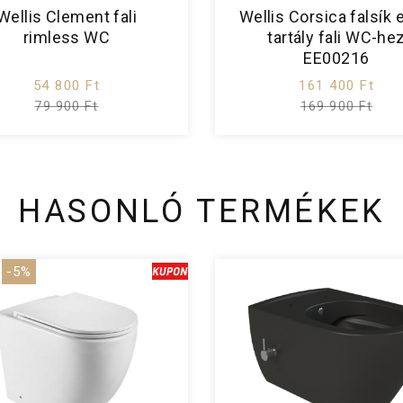
Wellis Clement fali
Wellis Corsica falsík e
rimless WC
tartály fali WC-he
EE00216
54 800 Ft
161 400 Ft
79 900 Ft
169 900 Ft
HASONLÓ TERMÉKEK
-5%