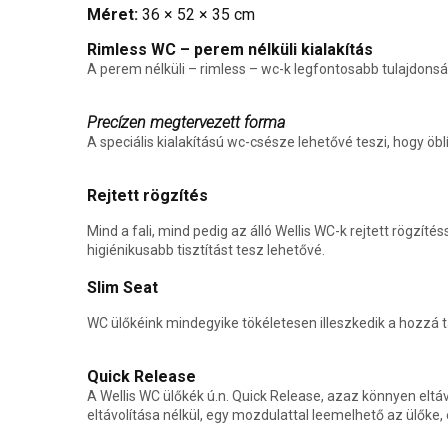
Méret:
36 × 52 × 35 cm
Rimless WC – perem nélküli kialakítás
A perem nélküli – rimless – wc-k legfontosabb tulajdonsá
Precízen megtervezett forma
A speciális kialakítású wc-csésze lehetővé teszi, hogy öbl
Rejtett rögzítés
Mind a fali, mind pedig az álló Wellis WC-k rejtett rögzít
higiénikusabb tisztítást tesz lehetővé.
Slim Seat
WC ülőkéink mindegyike tökéletesen illeszkedik a hozzá t
Quick Release
A Wellis WC ülőkék ú.n. Quick Release, azaz könnyen eltáv
eltávolítása nélkül, egy mozdulattal leemelhető az ülőke,