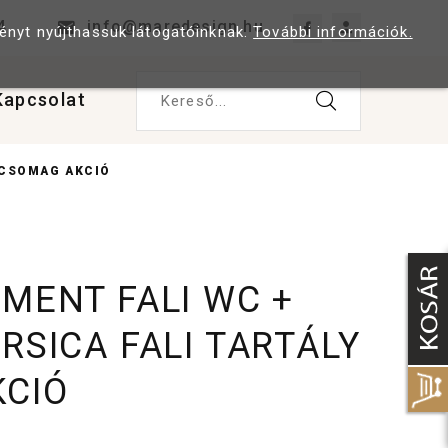
4
info@maredesign.hu
ményt nyújthassuk látogatóinknak.
További információk.
Kapcsolat
Kereső...
 CSOMAG AKCIÓ
EMENT FALI WC +
RSICA FALI TARTÁLY
CIÓ