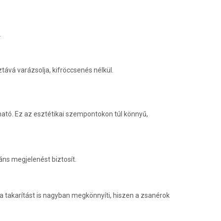
.
ztává varázsolja, kifröccsenés nélkül.
átható. Ez az esztétikai szempontokon túl könnyű,
áns megjelenést biztosít.
 a takarítást is nagyban megkönnyíti, hiszen a zsanérok