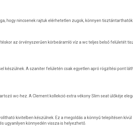
ga, hogy nincsenek rajtuk elérhetetlen zugok, könnyen tisztántarthatók
ítéskor az örvényszerűen körbeáramló víz a wc teljes belső felületét tis
éssel készülnek. A szaniter felületén csak egyetlen apró rögzítési pont l
artozó wc-hez. A Clement kollekció extra vékony Slim seat ülőkéje eleg
olítható kivitelben készülnek. Ez a megoldás a könnyű telepítésen kívül
 és ugyanilyen könnyedén vissza is helyezhető.