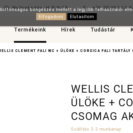
Nyitvatartás: H-P 9-15
+36 70 254 14 5
 biztonságos böngészés mellett a legjobb felhasználói él
Elfogadom
Elutasítom
Termékeink
Hírek
Tudástár
WELLIS CLEMENT FALI WC + ÜLÖKE + CORSICA FALI TARTÁLY
WELLIS CL
ÜLÖKE + CO
CSOMAG AK
Szállítás 2-3 munkanap