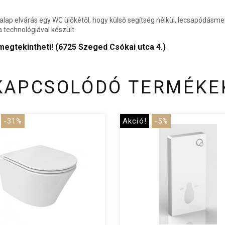
 alap elvárás egy WC ülőkétől, hogy külső segítség nélkül, lecsapódá
technológiával készült.
gtekintheti! (6725 Szeged Csókai utca 4.)
KAPCSOLÓDÓ TERMÉKE
-31%
Akció!
-5%