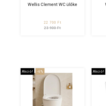
Wellis Clement WC ülőke
22 700 Ft
23 900 Ft
Akció!
-6%
Akció!