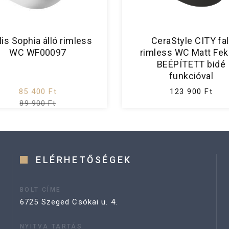
lis Sophia álló rimless
CeraStyle CITY fal
WC WF00097
rimless WC Matt Fek
BEÉPÍTETT bidé
funkcióval
85 400 Ft
123 900 Ft
89 900 Ft
ELÉRHETŐSÉGEK
BOLT CÍME
6725 Szeged Csókai u. 4.
NYITVA TARTÁS