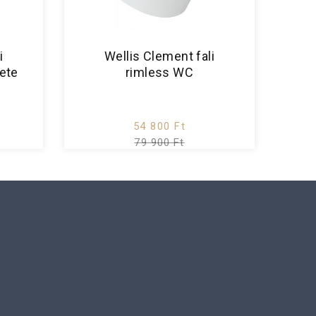
i
Wellis Clement fali
ete
rimless WC
54 800 Ft
79 900 Ft