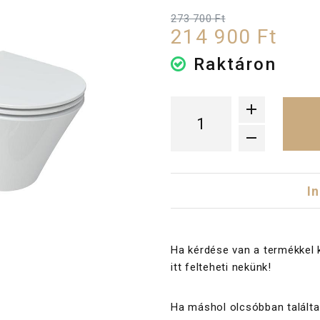
273 700 Ft
214 900 Ft
Raktáron
I
Ha kérdése van a termékkel 
itt felteheti nekünk!
Ha máshol olcsóbban találta