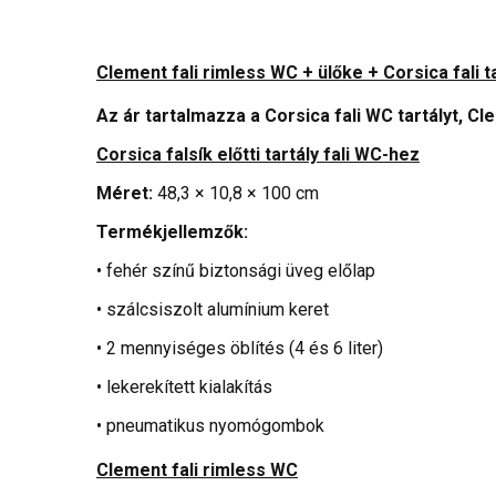
Clement fali rimless WC + ülőke + Corsica fal
Az ár tartalmazza a Corsica fali WC tartályt, Cl
Corsica falsík előtti tartály fali WC-hez
Méret:
48,3 × 10,8 × 100 cm
Termékjellemzők:
• fehér színű biztonsági üveg előlap
• szálcsiszolt alumínium keret
• 2 mennyiséges öblítés (4 és 6 liter)
• lekerekített kialakítás
• pneumatikus nyomógombok
Clement fali rimless WC