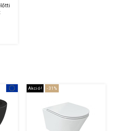
lőtti
z
Akció!
-31%