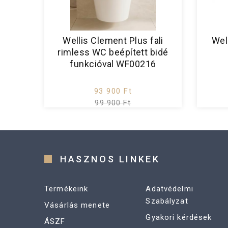
Wellis Clement Plus fali
Wel
rimless WC beépített bidé
funkcióval WF00216
93 900 Ft
99 900 Ft
HASZNOS LINKEK
Termékeink
Adatvédelmi
Szabályzat
Vásárlás menete
Gyakori kérdések
ÁSZF