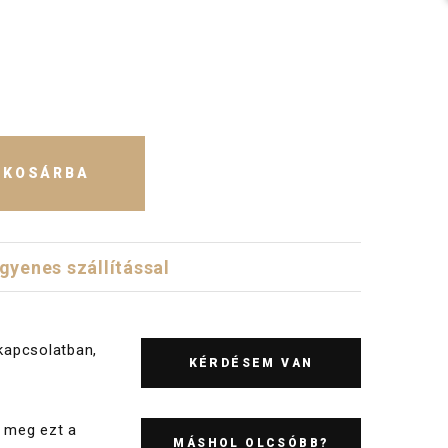
KOSÁRBA
ngyenes szállítással
kapcsolatban,
KÉRDÉSEM VAN
 meg ezt a
MÁSHOL OLCSÓBB?