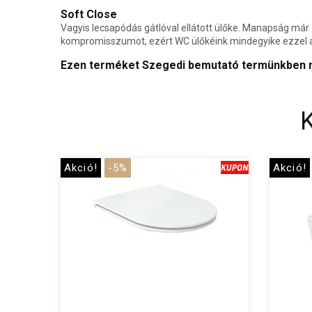
Soft Close
Vagyis lecsapódás gátlóval ellátott ülőke. Manapság már
kompromisszumot, ezért WC ülőkéink mindegyike ezzel a 
Ezen terméket Szegedi bemutató termünkben me
Akció!
-5%
Akció!