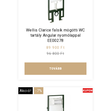
Wellis Clarice falsík mögötti WC
tartály Angular nyomólappal
EE00278
89 900 Ft
96 800 Ft
TOVÁBB
Akció!
-7%