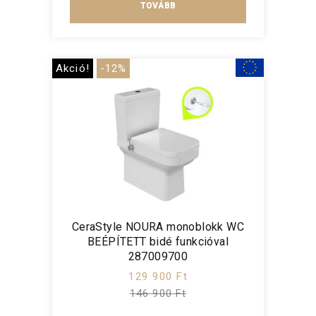
TOVÁBB
Akció!
-12%
CeraStyle NOURA monoblokk WC
BEÉPÍTETT bidé funkcióval
287009700
129 900 Ft
146 900 Ft