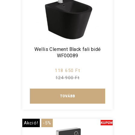
Wellis Clement Black fali bidé
WF00089
118 650 Ft
124 900 Ft
TOVÁBB
Akció!
-5%