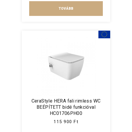
TOVÁBB
CeraStyle HERA fali rimless WC
BEÉPÍTETT bidé funkcióval
HC01706PH00
115 900 Ft