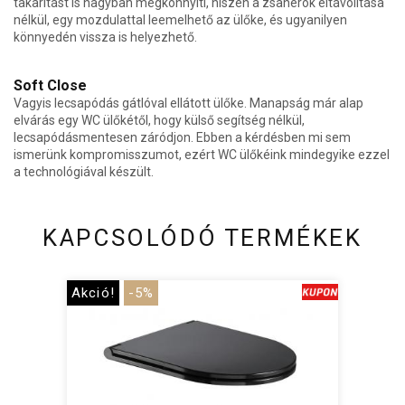
takarítást is nagyban megkönnyíti, hiszen a zsanérok eltávolítása
nélkül, egy mozdulattal leemelhető az ülőke, és ugyanilyen
könnyedén vissza is helyezhető.
Soft Close
Vagyis lecsapódás gátlóval ellátott ülőke. Manapság már alap
elvárás egy WC ülőkétől, hogy külső segítség nélkül,
lecsapódásmentesen záródjon. Ebben a kérdésben mi sem
ismerünk kompromisszumot, ezért WC ülőkéink mindegyike ezzel
a technológiával készült.
KAPCSOLÓDÓ TERMÉKEK
Akció!
-5%