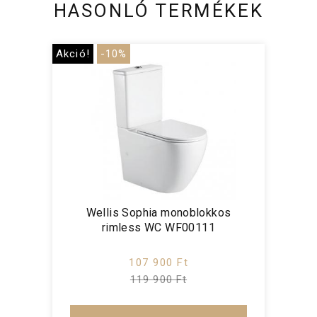
HASONLÓ TERMÉKEK
Akció!
-10%
Wellis Sophia monoblokkos
rimless WC WF00111
107 900 Ft
119 900 Ft