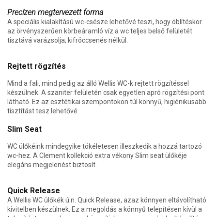
Precízen megtervezett forma
A speciális kialakítású wc-csésze lehetővé teszi, hogy öblítéskor
az örvényszerűen körbeáramló víz a wc teljes belső felületét
tisztává varázsolja, kifröccsenés nélkül.
Rejtett rögzítés
Mind a fali, mind pedig az álló Wellis WC-k rejtett rögzítéssel
készülnek. A szaniter felületén csak egyetlen apró rögzítési pont
látható. Ez az esztétikai szempontokon túl könnyű, higiénikusabb
tisztítást tesz lehetővé.
Slim Seat
WC ülőkéink mindegyike tökéletesen illeszkedik a hozzá tartozó
wc-hez. A Clement kollekció extra vékony Slim seat ülőkéje
elegáns megjelenést biztosít.
Quick Release
A Wellis WC ülőkék ú.n. Quick Release, azaz könnyen eltávolítható
kivitelben készülnek. Ez a megoldás a könnyű telepítésen kívül a