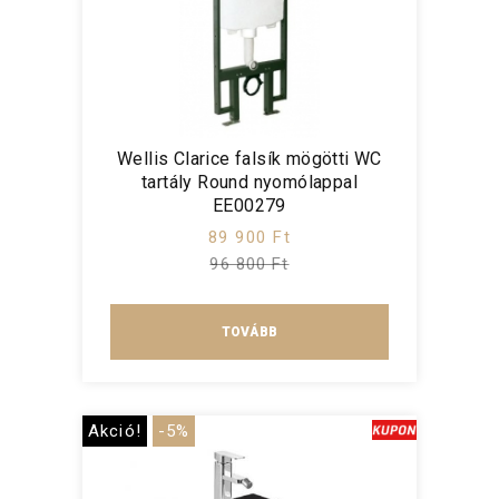
Wellis Clarice falsík mögötti WC
tartály Round nyomólappal
EE00279
89 900 Ft
96 800 Ft
TOVÁBB
Akció!
-5%