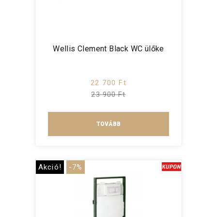
Wellis Clement Black WC ülőke
22 700 Ft
23 900 Ft
TOVÁBB
Akció!
-7%