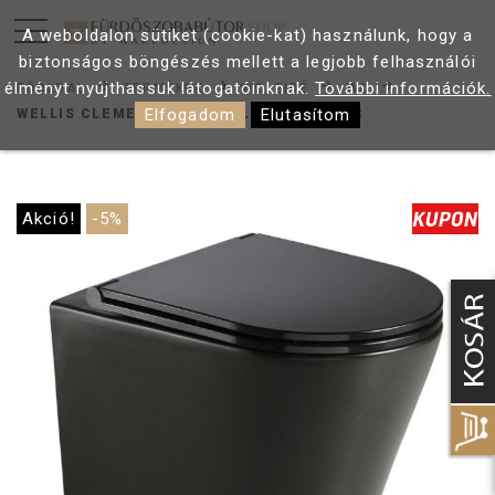
A weboldalon sütiket (cookie-kat) használunk, hogy a
biztonságos böngészés mellett a legjobb felhasználói
élményt nyújthassuk látogatóinknak.
További információk.
FŐOLDAL
TERMÉKEK
WC, BIDÉ
WC
Elfogadom
Elutasítom
WELLIS CLEMENT BLACK FALI RIMLESS WC
Akció!
-5%