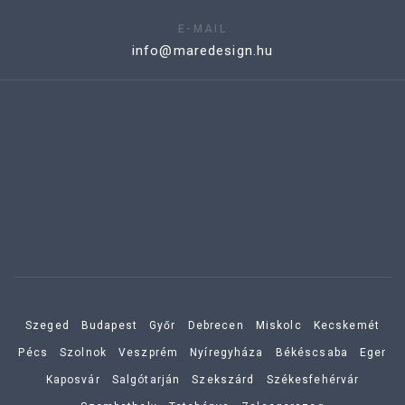
E-MAIL
info@maredesign.hu
Szeged
Budapest
Győr
Debrecen
Miskolc
Kecskemét
Pécs
Szolnok
Veszprém
Nyíregyháza
Békéscsaba
Eger
Kaposvár
Salgótarján
Szekszárd
Székesfehérvár