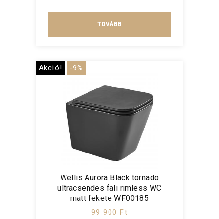
TOVÁBB
Akció!
-9%
Wellis Aurora Black tornado
ultracsendes fali rimless WC
matt fekete WF00185
99 900 Ft