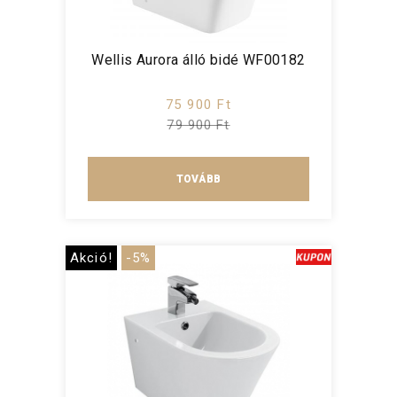
Wellis Aurora álló bidé WF00182
75 900 Ft
79 900 Ft
TOVÁBB
Akció!
-5%