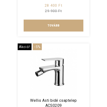
28 400 Ft
29 900 Ft
TOVÁBB
Akció!
-5%
Wellis Asti bidé csaptelep
ACS0209