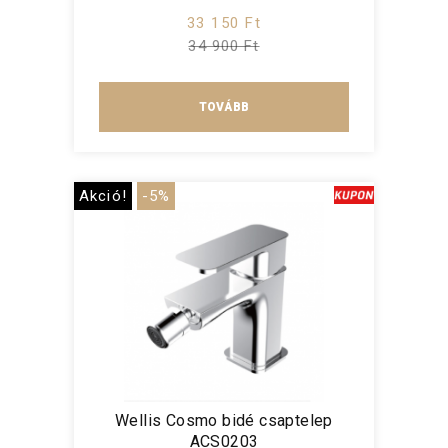
33 150 Ft
34 900 Ft
TOVÁBB
Akció!
-5%
Wellis Cosmo bidé csaptelep
ACS0203