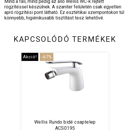
Mind a fali, mind pedig az álló Wellis WC-k rejtett
rögzítéssel készülnek. A szaniter felületén csak egyetlen
apró rögzítési pont látható. Ez esztétikai szempontokon túl
könnyebb, higiénikusabb tisztítást tesz lehetővé.
KAPCSOLÓDÓ TERMÉKEK
Akció!
-67%
Wellis Rundo bidé csaptelep
ACS0195