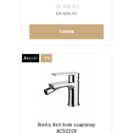
19 900 Ft
59 900 Ft
TOVÁBB
Akció!
-5%
Wellis Asti bidé csaptelep
ACS0209