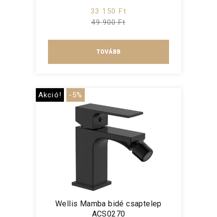
33 150 Ft
49 900 Ft
TOVÁBB
Akció!
-5%
Wellis Mamba bidé csaptelep
ACS0270