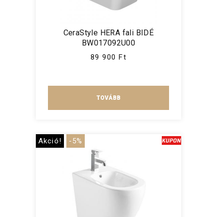
CeraStyle HERA fali BIDÉ
BW017092U00
89 900 Ft
TOVÁBB
Akció!
-5%