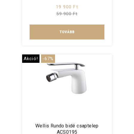
19 900 Ft
59 900 Ft
TOVÁBB
Akció!
-67%
Wellis Rundo bidé csaptelep
ACS0195