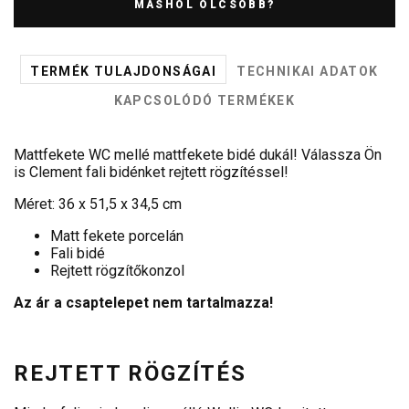
MÁSHOL OLCSÓBB?
TERMÉK TULAJDONSÁGAI
TECHNIKAI ADATOK
KAPCSOLÓDÓ TERMÉKEK
Mattfekete WC mellé mattfekete bidé dukál! Válassza Ön
is Clement fali bidénket rejtett rögzítéssel!
Méret: 36 x 51,5 x 34,5 cm
Matt fekete porcelán
Fali bidé
Rejtett rögzítőkonzol
Az ár a csaptelepet nem tartalmazza!
REJTETT RÖGZÍTÉS