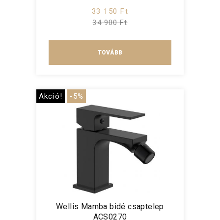
33 150 Ft
34 900 Ft
TOVÁBB
Akció!
-5%
Wellis Mamba bidé csaptelep
ACS0270