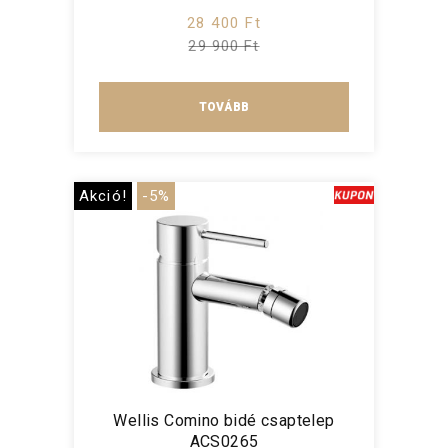
28 400 Ft
29 900 Ft
TOVÁBB
Akció!
-5%
Wellis Comino bidé csaptelep
ACS0265