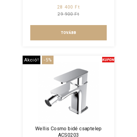
28 400 Ft
29 900 Ft
TOVÁBB
Akció!
-5%
Wellis Cosmo bidé csaptelep
ACS0203