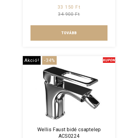
33 150 Ft
34 900 Ft
TOVÁBB
Akció!
-34%
Wellis Faust bidé csaptelep
ACS0224