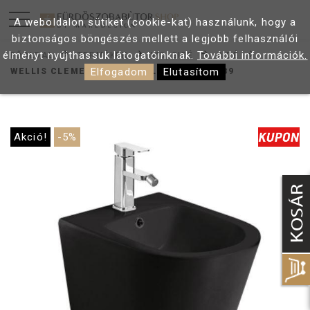
A weboldalon sütiket (cookie-kat) használunk, hogy a
biztonságos böngészés mellett a legjobb felhasználói
élményt nyújthassuk látogatóinknak.
További információk.
FŐOLDAL
TERMÉKEK
WC, BIDÉ
BIDÉ
Elfogadom
Elutasítom
WELLIS CLEMENT BLACK FALI BIDÉ WF00089
Akció!
-5%