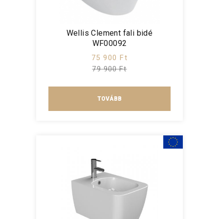
Wellis Clement fali bidé
WF00092
75 900 Ft
79 900 Ft
TOVÁBB