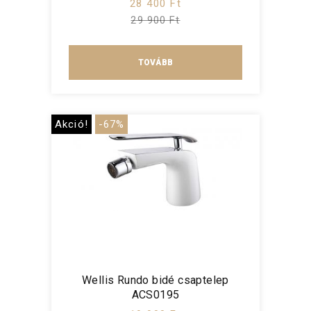
28 400 Ft
29 900 Ft
TOVÁBB
Akció!
-67%
Wellis Rundo bidé csaptelep
ACS0195