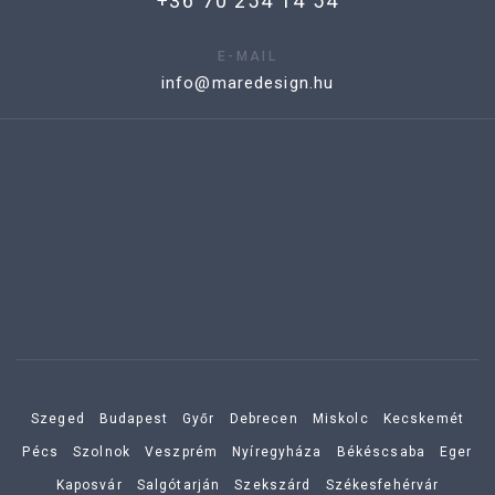
+36 70 254 14 54
E-MAIL
info@maredesign.hu
Szeged
Budapest
Győr
Debrecen
Miskolc
Kecskemét
Pécs
Szolnok
Veszprém
Nyíregyháza
Békéscsaba
Eger
Kaposvár
Salgótarján
Szekszárd
Székesfehérvár