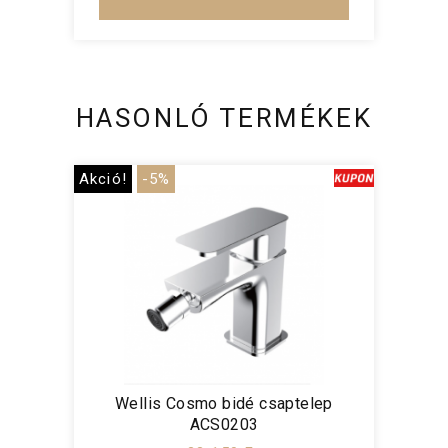
HASONLÓ TERMÉKEK
Akció!
-5%
Wellis Cosmo bidé csaptelep
ACS0203