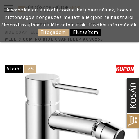
A weboldalon sütiket (cookie-kat) használunk, hogy a
biztonságos böngészés mellett a legjobb felhasználói
élményt nyújthassuk látogatóinknak.
További információk.
FŐOLDAL
TERMÉKEK
CSAPTELEPEK
Elfogadom
Elutasítom
BIDE CSAPTELEP
WELLIS COMINO BIDÉ CSAPTELEP ACS0265
Akció!
-5%