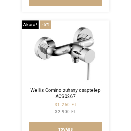
Akció!
-5%
Wellis Comino zuhany csaptelep
ACS0267
31 250 Ft
32 900 Ft
TOVÁBB