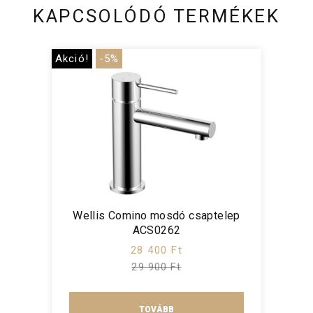
KAPCSOLÓDÓ TERMÉKEK
Akció!
-5%
Wellis Comino mosdó csaptelep
ACS0262
28 400 Ft
29 900 Ft
TOVÁBB