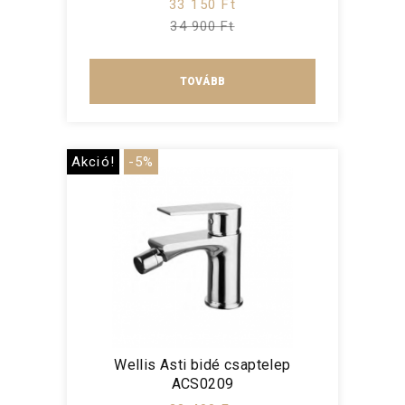
33 150 Ft
34 900 Ft
TOVÁBB
Akció!
-5%
Wellis Asti bidé csaptelep
ACS0209