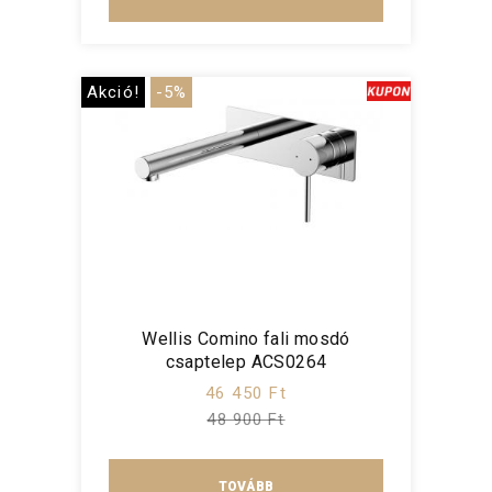
Akció!
-5%
Wellis Comino fali mosdó
csaptelep ACS0264
46 450 Ft
48 900 Ft
TOVÁBB