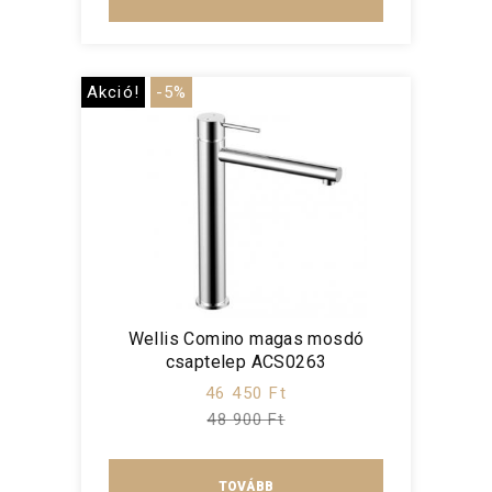
Akció!
-5%
Wellis Comino magas mosdó
csaptelep ACS0263
46 450 Ft
48 900 Ft
TOVÁBB