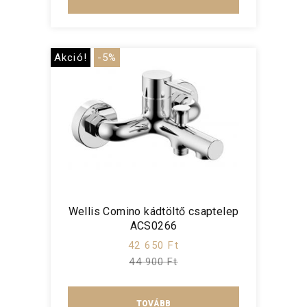
Akció!
-5%
Wellis Comino kádtöltő csaptelep
ACS0266
42 650 Ft
44 900 Ft
TOVÁBB