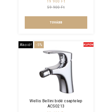
19 900 Ft
59 900 Ft
TOVÁBB
Akció!
-5%
Wellis Bellini bidé csaptelep
ACS0213