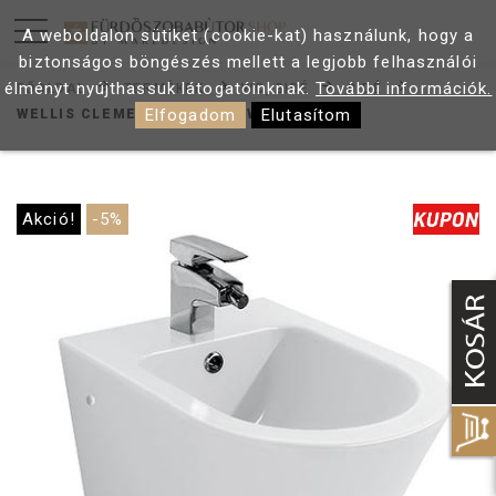
A weboldalon sütiket (cookie-kat) használunk, hogy a
biztonságos böngészés mellett a legjobb felhasználói
élményt nyújthassuk látogatóinknak.
További információk.
FŐOLDAL
TERMÉKEK
WC, BIDÉ
BIDÉ
Elfogadom
Elutasítom
WELLIS CLEMENT FALI BIDÉ WF00092
Akció!
-5%