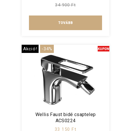
34 900 Ft
TOVÁBB
Akció!
-34%
Wellis Faust bidé csaptelep
ACS0224
33 150 Ft