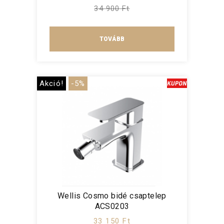
34 900 Ft
TOVÁBB
Akció!
-5%
Wellis Cosmo bidé csaptelep
ACS0203
33 150 Ft