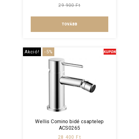
29 900 Ft
TOVÁBB
Akció!
-5%
Wellis Comino bidé csaptelep
ACS0265
28 400 Ft