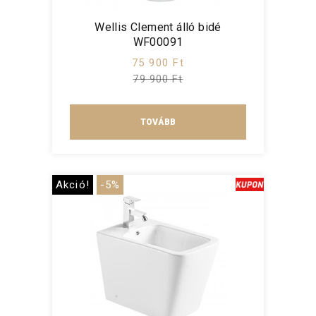
Wellis Clement álló bidé
WF00091
75 900 Ft
79 900 Ft
TOVÁBB
Akció!
-5%