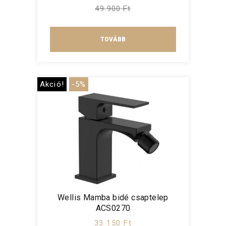
49 900 Ft
TOVÁBB
Akció!
-5%
Wellis Mamba bidé csaptelep
ACS0270
33 150 Ft