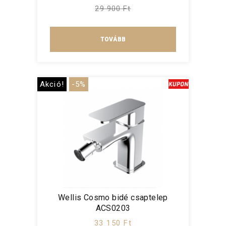
29 900 Ft
TOVÁBB
Akció!
-5%
Wellis Cosmo bidé csaptelep
ACS0203
33 150 Ft