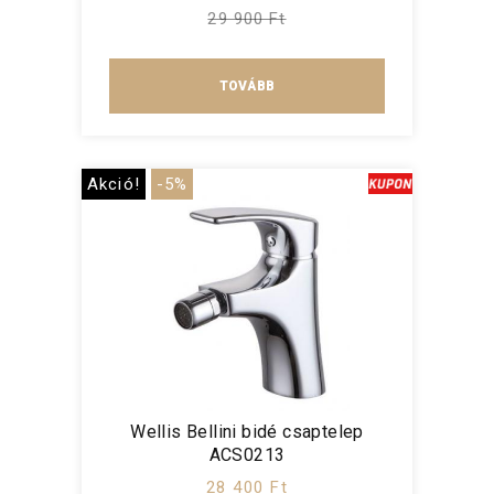
29 900 Ft
TOVÁBB
Akció!
-5%
Wellis Bellini bidé csaptelep
ACS0213
28 400 Ft