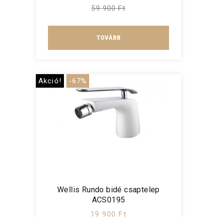
59 900 Ft
TOVÁBB
Akció!
-67%
Wellis Rundo bidé csaptelep
ACS0195
19 900 Ft