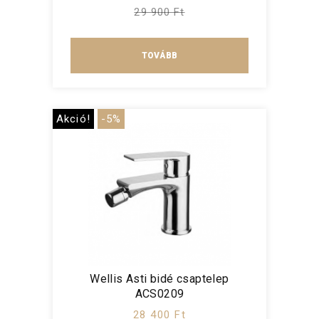
29 900 Ft
TOVÁBB
Akció!
-5%
Wellis Asti bidé csaptelep
ACS0209
28 400 Ft