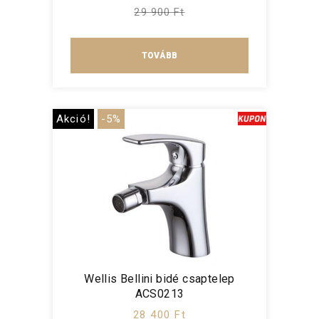
29 900 Ft
TOVÁBB
Akció!
-5%
Wellis Bellini bidé csaptelep
ACS0213
28 400 Ft