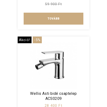
59 900 Ft
TOVÁBB
Akció!
-5%
Wellis Asti bidé csaptelep
ACS0209
28 400 Ft