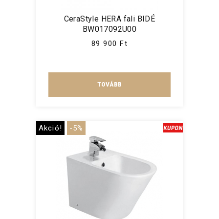
CeraStyle HERA fali BIDÉ
BW017092U00
89 900 Ft
TOVÁBB
Akció!
-5%