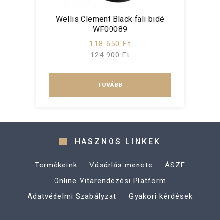
Wellis Clement Black fali bidé
WF00089
118 650 Ft
124 900 Ft
TOVÁBB
HASZNOS LINKEK
Termékeink
Vásárlás menete
ÁSZF
Online Vitarendezési Platform
Adatvédelmi Szabályzat
Gyakori kérdések