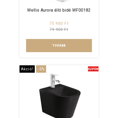
Wellis Aurora álló bidé WF00182
75 900 Ft
79 900 Ft
TOVÁBB
Akció!
-5%