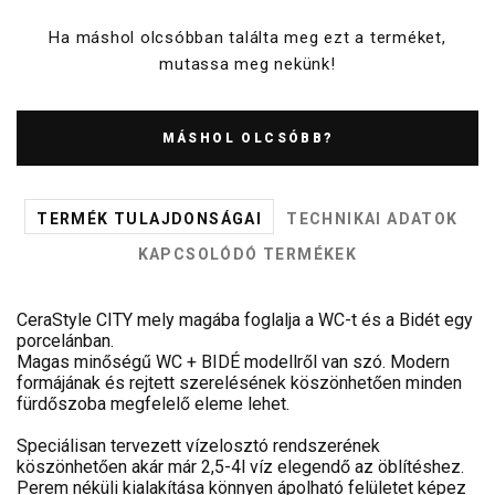
Ha máshol olcsóbban találta meg ezt a terméket,
mutassa meg nekünk!
MÁSHOL OLCSÓBB?
TERMÉK TULAJDONSÁGAI
TECHNIKAI ADATOK
KAPCSOLÓDÓ TERMÉKEK
CeraStyle CITY mely magába foglalja a WC-t és a Bidét egy
porcelánban.
Magas minőségű WC + BIDÉ modellről van szó. Modern
formájának és rejtett szerelésének köszönhetően minden
fürdőszoba megfelelő eleme lehet.
Speciálisan tervezett vízelosztó rendszerének
köszönhetően akár már 2,5-4l víz elegendő az öblítéshez.
Perem néküli kialakítása könnyen ápolható felületet képez