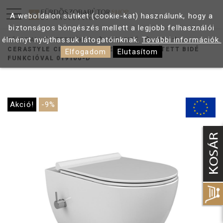
A weboldalon sütiket (cookie-kat) használunk, hogy a
biztonságos böngészés mellett a legjobb felhasználói
élményt nyújthassuk látogatóinknak.
További információk.
FŐOLDAL
TERMÉKEK
WC, BIDÉ
WC
CERASTYLE CITY FALI RIMLESS WC BEÉPÍTETT BIDÉ
Elfogadom
Elutasítom
FUNKCIÓVAL 019100-D
Akció!
-9%