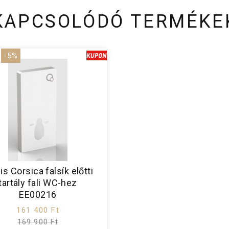
KAPCSOLÓDÓ TERMÉKE
-5%
is Corsica falsík előtti
tartály fali WC-hez
EE00216
161 400 Ft
169 900 Ft