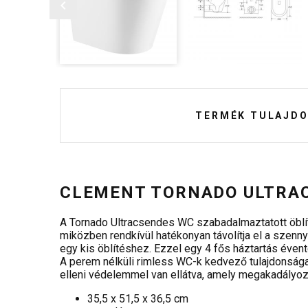
TERMÉK TULAJDO
CLEMENT TORNADO ULTRAC
A Tornado Ultracsendes WC szabadalmaztatott öblíté
miközben rendkívül hatékonyan távolítja el a szenny
egy kis öblítéshez. Ezzel egy 4 fős háztartás évente
A perem nélküli rimless WC-k kedvező tulajdonsága,
elleni védelemmel van ellátva, amely megakadályozza
35,5 x 51,5 x 36,5 cm