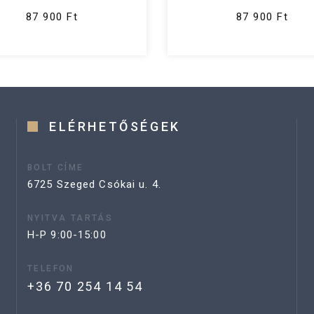
87 900 Ft
87 900 Ft
ELÉRHETŐSÉGEK
BOLT CÍME
6725 Szeged Csókai u. 4.
NYITVA TARTÁS
H-P 9:00-15:00
TELEFON
+36 70 254 14 54