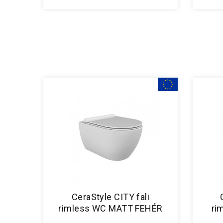
CeraStyle CITY fali
rimless WC MATT FEHÉR
ri