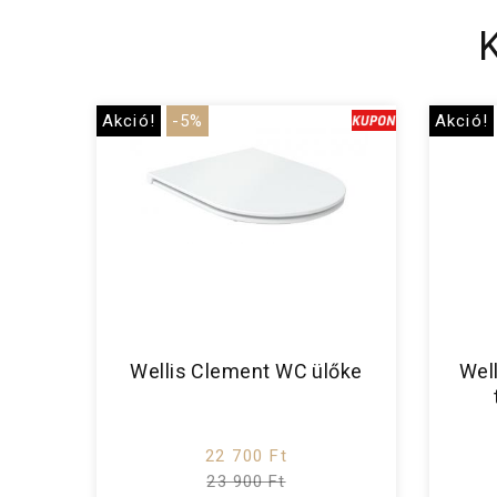
Akció!
-5%
Akció!
Wellis Clement WC ülőke
Well
22 700 Ft
23 900 Ft