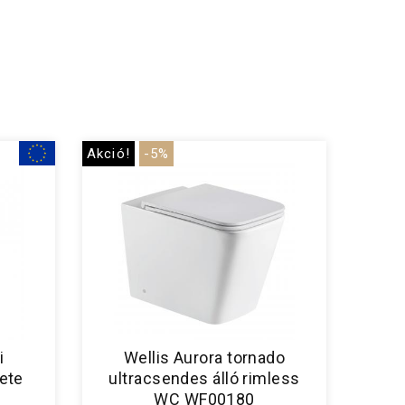
Akció!
-5%
i
Wellis Aurora tornado
ete
ultracsendes álló rimless
WC WF00180