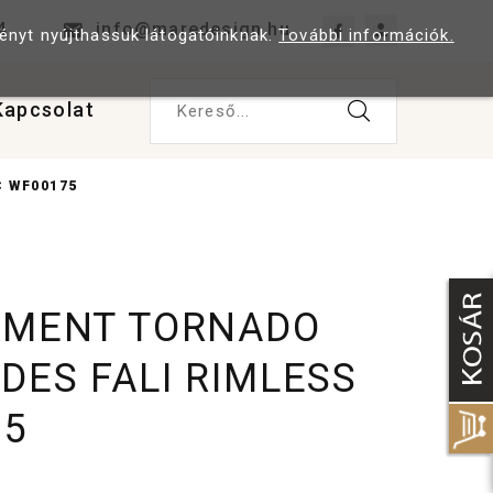
4
info@maredesign.hu
ményt nyújthassuk látogatóinknak.
További információk.
Kapcsolat
Kereső...
 WF00175
EMENT TORNADO
DES FALI RIMLESS
75