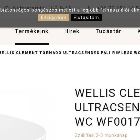
Nyitvatartás: H-P 9-15
+36 70 254 14 5
 biztonságos böngészés mellett a legjobb felhasználói él
Elfogadom
Elutasítom
Termékeink
Hírek
Tudástár
WELLIS CLEMENT TORNADO ULTRACSENDES FALI RIMLESS WC
WELLIS CL
ULTRACSEN
WC WF001
Szállítás 2-3 munkanap