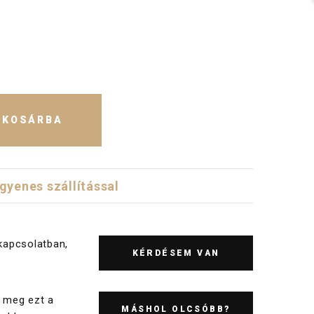
KOSÁRBA
ngyenes szállítással
kapcsolatban,
KÉRDÉSEM VAN
 meg ezt a
MÁSHOL OLCSÓBB?