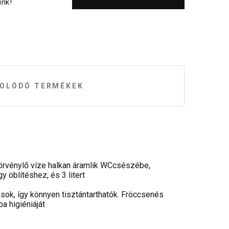
nk!
OLÓDÓ TERMÉKEK
 örvénylő víze halkan áramlik WCcsészébe,
 öblítéshez, és 3 litert
ások, így könnyen tisztántarthatók. Fröccsenés
a higiéniáját