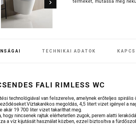
terméket, mutassa meg nekü
NSÁGAI
TECHNIKAI ADATOK
KAPCS
SENDES FALI RIMLESS WC
si technológiával van felszerelve, amelynek erőteljes spirális
eződéseket.Víztakarékos megoldás, 4,5 litert vizet igényel a nagy
 akár 19 700 liter vizet takaríthat meg.
 hogy nincsenek rajtuk elérhetetlen zugok, perem alatti lerakód
 a víz kijutását használat közben, ezzel biztosítva a fürdőszob