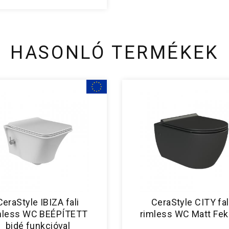
HASONLÓ TERMÉKEK
CeraStyle IBIZA fali
CeraStyle CITY fal
mless WC BEÉPÍTETT
rimless WC Matt Fek
bidé funkcióval