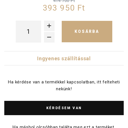
414 700 Ft
393 950 Ft
KOSÁRBA
Ingyenes szállítással
Ha kérdése van a termékkel kapcsolatban, itt felteheti
nekünk!
KÉRDÉSEM VAN
Ha máshol olcsóbban találta meg ezt a terméket,