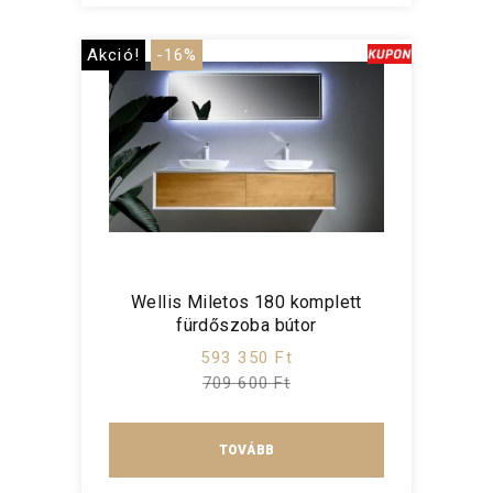
Akció!
-16%
Wellis Miletos 180 komplett
fürdőszoba bútor
593 350 Ft
709 600 Ft
TOVÁBB