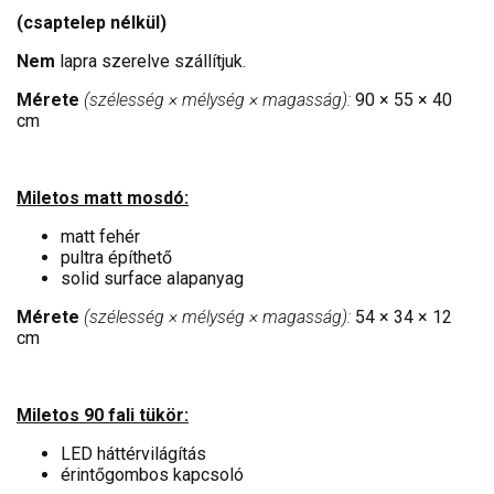
(csaptelep nélkül)
Nem
lapra szerelve szállítjuk.
Mérete
(szélesség × mélység × magasság):
90 × 55 × 40
cm
Miletos matt mosdó:
matt fehér
pultra építhető
solid surface alapanyag
Mérete
(szélesség × mélység × magasság):
54 × 34 × 12
cm
Miletos 90 fali tükör:
LED háttérvilágítás
érintőgombos kapcsoló