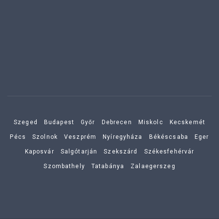
Szeged
Budapest
Győr
Debrecen
Miskolc
Kecskemét
Pécs
Szolnok
Veszprém
Nyíregyháza
Békéscsaba
Eger
Kaposvár
Salgótarján
Szekszárd
Székesfehérvár
Szombathely
Tatabánya
Zalaegerszeg