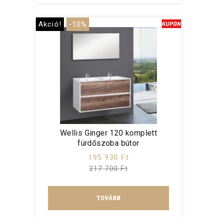
Akció!
-10%
Wellis Ginger 120 komplett
fürdőszoba bútor
195 930 Ft
217 700 Ft
TOVÁBB