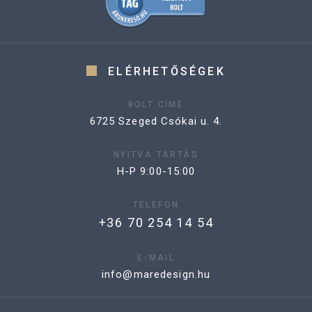
ELÉRHETŐSÉGEK
BOLT CÍME
6725 Szeged Csókai u. 4.
NYITVA TARTÁS
H-P 9:00-15:00
TELEFON
+36 70 254 14 54
E-MAIL
info@maredesign.hu