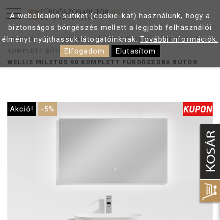
A weboldalon sütiket (cookie-kat) használunk, hogy a
biztonságos böngészés mellett a legjobb felhasználói
élményt nyújthassuk látogatóinknak.
További információk.
FŐOLDAL
TERMÉKEK
FÜRDŐSZOBA BÚTOROK
Elfogadom
Elutasítom
KOMPLETT BÚTOR
WELLIS MILETOS 90 KOMPLETT FÜRDŐSZOBA BÚTOR
Akció!
-5%