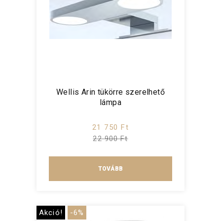
Wellis Arin tükörre szerelhető
lámpa
21 750 Ft
22 900 Ft
TOVÁBB
Akció!
-6%