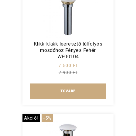
Klikk-klakk leeresztő túlfolyós
mosdóhoz Fényes Fehér
WF00104
7 500 Ft
7 900 Ft
TOVÁBB
Akció!
-5%