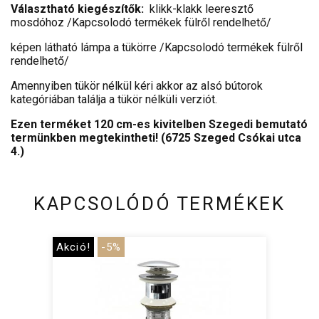
Választható kiegészítők:
klikk-klakk leeresztő
mosdóhoz /Kapcsolodó termékek fülről rendelhető/
képen látható lámpa a tükörre /Kapcsolodó termékek fülről
rendelhető/
Amennyiben tükör nélkül kéri akkor az alsó bútorok
kategóriában találja a tükör nélküli verziót.
Ezen terméket 120 cm-es kivitelben Szegedi bemutató
termünkben megtekintheti! (6725 Szeged Csókai utca
4.)
KAPCSOLÓDÓ TERMÉKEK
Akció!
-5%