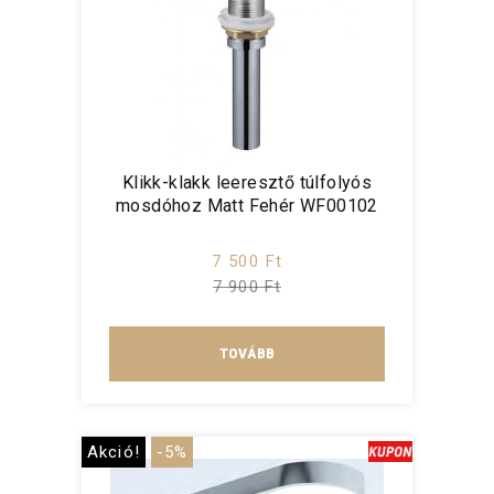
Klikk-klakk leeresztő túlfolyós
mosdóhoz Matt Fehér WF00102
7 500 Ft
7 900 Ft
TOVÁBB
Akció!
-5%