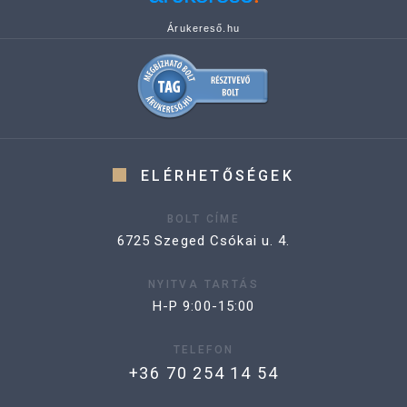
Árukereső.hu
ELÉRHETŐSÉGEK
BOLT CÍME
6725 Szeged Csókai u. 4.
NYITVA TARTÁS
H-P 9:00-15:00
TELEFON
+36 70 254 14 54