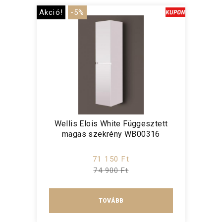
Akció!
-5%
Wellis Elois White Függesztett
magas szekrény WB00316
71 150 Ft
74 900 Ft
TOVÁBB