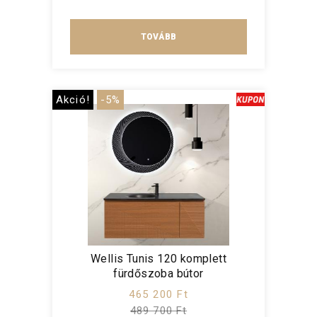
TOVÁBB
Akció!
-5%
Wellis Tunis 120 komplett
fürdőszoba bútor
465 200 Ft
489 700 Ft