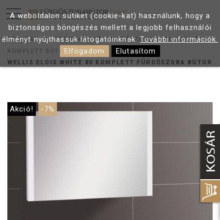
A weboldalon sütiket (cookie-kat) használunk, hogy a
biztonságos böngészés mellett a legjobb felhasználói
élményt nyújthassuk látogatóinknak.
További információk.
FŐOLDAL
TERMÉKEK
FÜRDŐSZOBA BÚTOROK
Elfogadom
Elutasítom
KOMPLETT BÚTOR
WELLIS ELOIS WHITE 80 KOMPLETT FÜRDŐSZOBA BÚTOR
Akció!
-7%