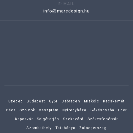
E-MAIL
info@maredesign.hu
Szeged
Budapest
Győr
Debrecen
Miskolc
Kecskemét
Pécs
Szolnok
Veszprém
Nyíregyháza
Békéscsaba
Eger
Kaposvár
Salgótarján
Szekszárd
Székesfehérvár
Szombathely
Tatabánya
Zalaegerszeg