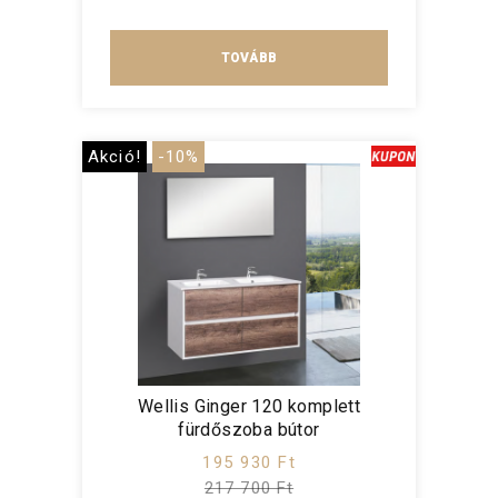
TOVÁBB
Akció!
-10%
Wellis Ginger 120 komplett
fürdőszoba bútor
195 930 Ft
217 700 Ft