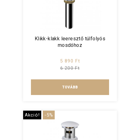
Klikk-klakk leeresztő túlfolyós
mosdóhoz
5 890 Ft
6 200 Ft
TOVÁBB
Akció!
-5%