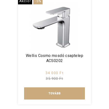
Akció!
-5%
Wellis Cosmo mosdó csaptelep
ACS0202
34 000 Ft
35 900 Ft
TOVÁBB