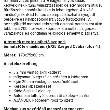
formatervezés jellemző. A hagyományos kádak
kedvelőinek kitűnő választást ígér, de egy modern stílusú
fürdőszoba csodás kelléke is lehet egyben. A kiváló
minőségi akrilkád fontos szerepet játszhat a nyugodt
percekre és kikapcsolódásra vágyó fürdőzőknél. A
pezsgőfürdő motorral felszerelt darabok percenként akár
több mint 200 liter vizet képesek áramoltatni, egészen
varázslatos és gondtalan relaxációs élményt biztosítva.
A termék megtekinthető szegedi
bemutatótermünkben. (6725 Szeged Csókai utca 4.)
Méret:
170x75x60 cm
Alapfelszereltség:
3,2 mm vastag akril kádtest
műgyanta-üvegszálas erősítés a kádtesten
alján 20 mm vastag lemezerősítéssel
Keretes lábszerkezet
Kádelőlap + 1 oldallap
Automata túlfolyó, leeresztő szelep + szifon
AJÁNDÉK: kádperem rögzítő szett
Mechanikus vezérlésű masszázsrendszer: