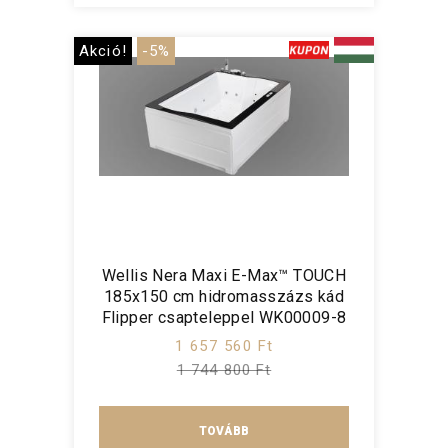
Akció!
-5%
Wellis Nera Maxi E-Max™ TOUCH
185x150 cm hidromasszázs kád
Flipper csapteleppel WK00009-8
1 657 560 Ft
1 744 800 Ft
TOVÁBB