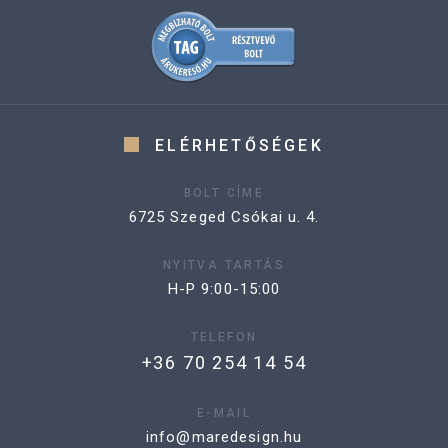
ELÉRHETŐSÉGEK
BOLT CÍME
6725 Szeged Csókai u. 4.
NYITVA TARTÁS
H-P 9:00-15:00
TELEFON
+36 70 254 14 54
E-MAIL
info@maredesign.hu