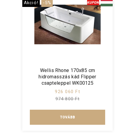
Akció!
-5%
Wellis Rhone 170x85 cm
hidromasszás kád Flipper
csapteleppel WK00125
926 060 Ft
974 800 Ft
TOVÁBB