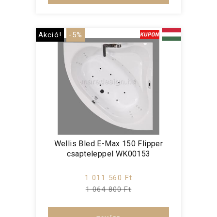
Akció!
-5%
Wellis Bled E-Max 150 Flipper
csapteleppel WK00153
1 011 560 Ft
1 064 800 Ft