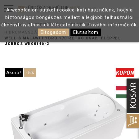
A weboldalon sütiket (cookie-kat) használunk, hogy a
biztonságos böngészés mellett a legjobb felhasználói
élményt nyújthassuk látogatóinknak.
További információk.
FŐOLDAL
TERMÉKEK
KÁDAK
Elfogadom
Elutasítom
HIDROMASSZÁZS KÁDAK
WELLIS MALAWI HYDRO 170 RETRO CSAPTELEPPEL
JOBBOS WK00146-2
Akció!
-5%