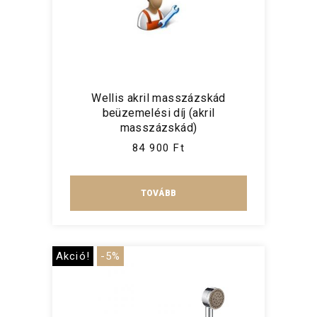
Wellis akril masszázskád
beüzemelési díj (akril
masszázskád)
84 900 Ft
TOVÁBB
Akció!
-5%