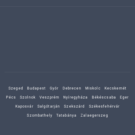
Szeged
Budapest
Győr
Debrecen
Miskolc
Kecskemét
Pécs
Szolnok
Veszprém
Nyíregyháza
Békéscsaba
Eger
Kaposvár
Salgótarján
Szekszárd
Székesfehérvár
Szombathely
Tatabánya
Zalaegerszeg