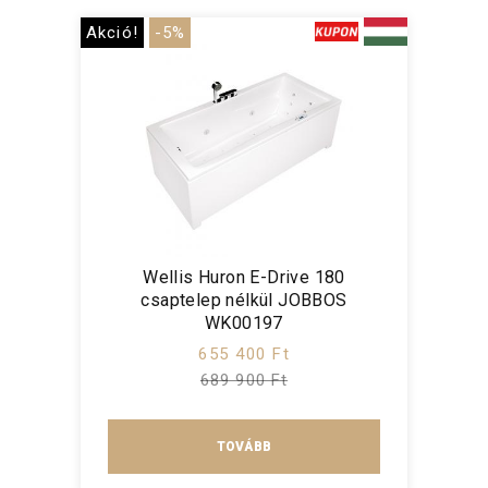
Akció!
-5%
Wellis Huron E-Drive 180
csaptelep nélkül JOBBOS
WK00197
655 400 Ft
689 900 Ft
TOVÁBB