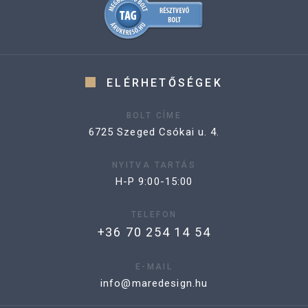
ELÉRHETŐSÉGEK
BOLT CÍME
6725 Szeged Csókai u. 4.
NYITVA TARTÁS
H-P 9:00-15:00
TELEFON
+36 70 254 14 54
E-MAIL
info@maredesign.hu