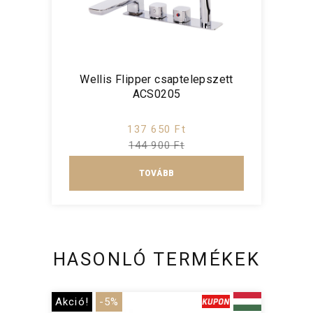
Wellis Flipper csaptelepszett
ACS0205
137 650 Ft
144 900 Ft
TOVÁBB
HASONLÓ TERMÉKEK
Akció!
-5%