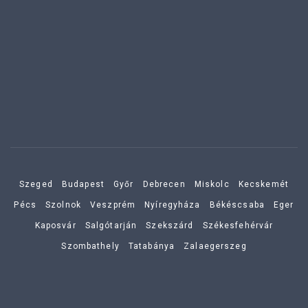
Szeged
Budapest
Győr
Debrecen
Miskolc
Kecskemét
Pécs
Szolnok
Veszprém
Nyíregyháza
Békéscsaba
Eger
Kaposvár
Salgótarján
Szekszárd
Székesfehérvár
Szombathely
Tatabánya
Zalaegerszeg