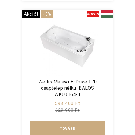
Akció!
-5%
Wellis Malawi E-Drive 170
csaptelep nélkül BALOS
WK00164-1
598 400 Ft
629 900 Ft
TOVÁBB