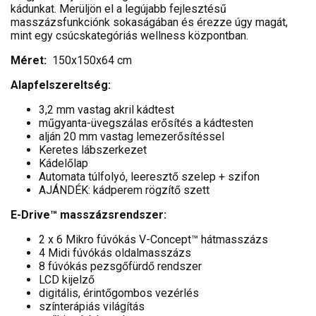
kádunkat. Merüljön el a legújabb fejlesztésű
masszázsfunkciónk sokaságában és érezze úgy magát,
mint egy csúcskategóriás wellness központban.
Méret:
150x150x64 cm
Alapfelszereltség:
3,2 mm vastag akril kádtest
műgyanta-üvegszálas erősítés a kádtesten
alján 20 mm vastag lemezerősítéssel
Keretes lábszerkezet
Kádelőlap
Automata túlfolyó, leeresztő szelep + szifon
AJÁNDÉK: kádperem rögzítő szett
E-Drive™ masszázsrendszer:
2 x 6 Mikro fúvókás V-Concept™ hátmasszázs
4 Midi fúvókás oldalmasszázs
8 fúvókás pezsgőfürdő rendszer
LCD kijelző
digitális, érintőgombos vezérlés
színterápiás világítás