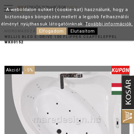
A weboldalon sütiket (cookie-kat) használunk, hogy a
biztonságos böngészés mellett a legjobb felhasználói
élményt nyújthassuk látogatóinknak.
További információk.
FŐOLDAL
TERMÉKEK
KÁDAK
Elfogadom
Elutasítom
HIDROMASSZÁZS KÁDAK
WELLIS BLED E-DRIVE 150 FLIPPER CSAPTELEPPEL
WK00152
Akció!
-5%