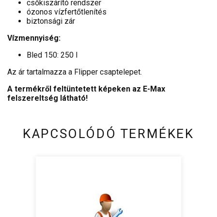
csőkiszárító rendszer
ózonos vízfertőtlenítés
biztonsági zár
Vízmennyiség:
Bled 150: 250 l
Az ár tartalmazza a Flipper csaptelepet.
A termékről feltüntetett képeken az E-Max
felszereltség látható!
KAPCSOLÓDÓ TERMÉKEK