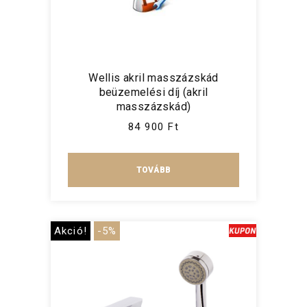
Wellis akril masszázskád
beüzemelési díj (akril
masszázskád)
84 900 Ft
TOVÁBB
Akció!
-5%