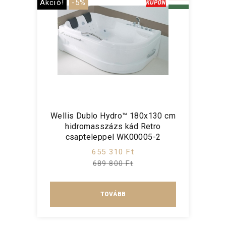
Akció!
-5%
Wellis Dublo Hydro™ 180x130 cm
hidromasszázs kád Retro
csapteleppel WK00005-2
655 310 Ft
689 800 Ft
TOVÁBB