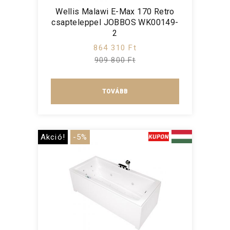
Wellis Malawi E-Max 170 Retro
csapteleppel JOBBOS WK00149-
2
864 310 Ft
909 800 Ft
TOVÁBB
Akció!
-5%