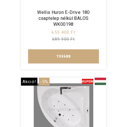
Wellis Huron E-Drive 180
csaptelep nélkül BALOS
WK00198
655 400 Ft
689 900 Ft
TOVÁBB
Akció!
-5%