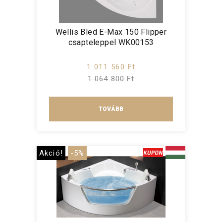
Wellis Bled E-Max 150 Flipper
csapteleppel WK00153
1 011 560 Ft
1 064 800 Ft
TOVÁBB
Akció!
-5%