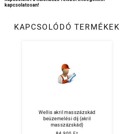
kapcsolatosan!
KAPCSOLÓDÓ TERMÉKEK
Wellis akril masszázskád
beüzemelési díj (akril
masszázskád)
84 900 Ft