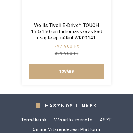
Wellis Tivoli E-Drive™ TOUCH
150x150 cm hidromasszázs kád
csaptelep nélkül WK00141
797 900 Ft
839 900 Ft
TOVÁBB
HASZNOS LINKEK
Termékeink
Vásárlás menete
ÁSZF
Online Vitarendezési Platform