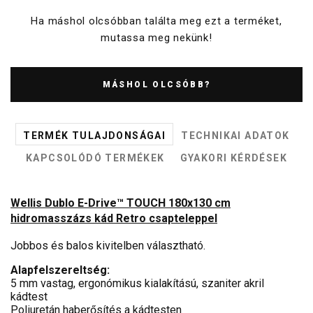
Ha máshol olcsóbban találta meg ezt a terméket,
mutassa meg nekünk!
MÁSHOL OLCSÓBB?
TERMÉK TULAJDONSÁGAI
TECHNIKAI ADATOK
KAPCSOLÓDÓ TERMÉKEK
GYAKORI KÉRDÉSEK
Wellis Dublo E-Drive™ TOUCH 180x130 cm
hidromasszázs kád Retro csapteleppel
Jobbos és balos kivitelben választható.
Alapfelszereltség:
5 mm vastag, ergonómikus kialakítású, szaniter akril
kádtest
Poliuretán haberősítés a kádtesten