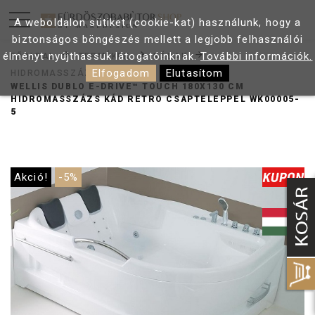
A weboldalon sütiket (cookie-kat) használunk, hogy a
biztonságos böngészés mellett a legjobb felhasználói
élményt nyújthassuk látogatóinknak.
További információk.
FŐOLDAL
TERMÉKEK
KÁDAK
Elfogadom
Elutasítom
HIDROMASSZÁZS KÁDAK
WELLIS DUBLO E-DRIVE™ TOUCH 180X130 CM
HIDROMASSZÁZS KÁD RETRO CSAPTELEPPEL WK00005-
5
Akció!
-5%