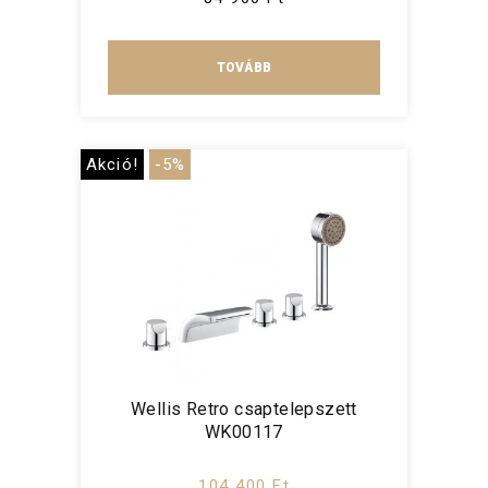
TOVÁBB
Akció!
-5%
Wellis Retro csaptelepszett
WK00117
104 400 Ft