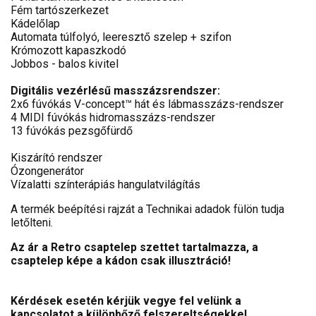
Fém tartószerkezet
Kádelőlap
Automata túlfolyó, leeresztő szelep + szifon
Krómozott kapaszkodó
Jobbos - balos kivitel
Digitális vezérlésű masszázsrendszer:
2x6 fúvókás V-concept™ hát és lábmasszázs-rendszer
4 MIDI fúvókás hidromasszázs-rendszer
13 fúvókás pezsgőfürdő
Kiszárító rendszer
Ózongenerátor
Vízalatti színterápiás hangulatvilágítás
A termék beépítési rajzát a Technikai adadok fülön tudja
letőlteni.
Az ár a Retro csaptelep szettet tartalmazza, a
csaptelep képe a kádon csak illusztráció!
Kérdések esetén kérjük vegye fel velünk a
kapcsolatot a különbőző felszereltségekkel