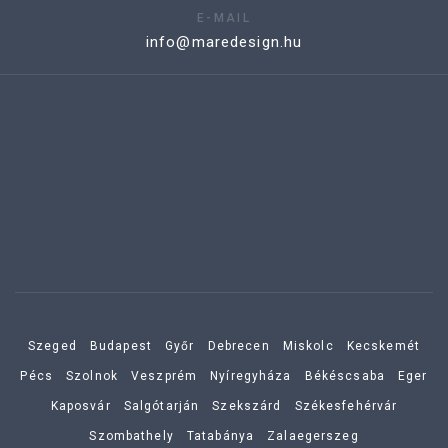
E-MAIL
info@maredesign.hu
Szeged
Budapest
Győr
Debrecen
Miskolc
Kecskemét
Pécs
Szolnok
Veszprém
Nyíregyháza
Békéscsaba
Eger
Kaposvár
Salgótarján
Szekszárd
Székesfehérvár
Szombathely
Tatabánya
Zalaegerszeg