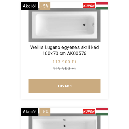
Akció!
-5%
Wellis Lugano egyenes akril kád
160x70 cm AK00576
113 900 Ft
119 900 Ft
TOVÁBB
Akció!
-5%