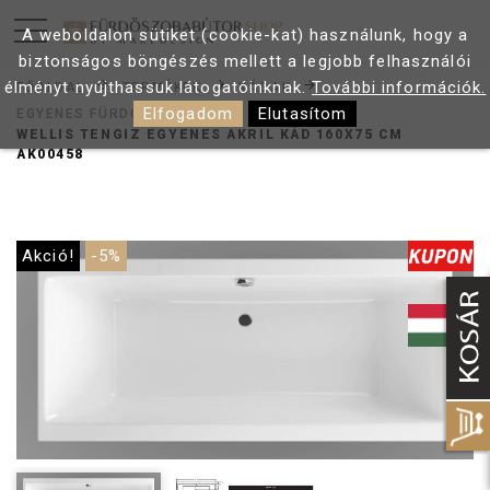
A weboldalon sütiket (cookie-kat) használunk, hogy a
biztonságos böngészés mellett a legjobb felhasználói
élményt nyújthassuk látogatóinknak.
További információk.
FŐOLDAL
TERMÉKEK
KÁDAK
Elfogadom
Elutasítom
EGYENES FÜRDŐKÁDAK
WELLIS TENGIZ EGYENES AKRIL KÁD 160X75 CM
AK00458
Akció!
-5%