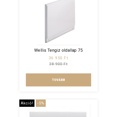
Wellis Tengiz oldallap 75
36 950 Ft
38 900 Ft
TOVÁBB
Akció!
-5%