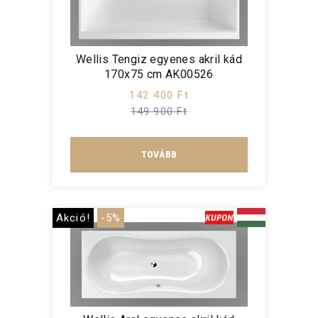
Wellis Tengiz egyenes akril kád
170x75 cm AK00526
142 400 Ft
149 900 Ft
TOVÁBB
Akció!
-5%