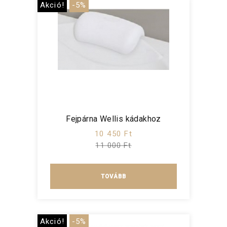
Akció!
-5%
Fejpárna Wellis kádakhoz
10 450 Ft
11 000 Ft
TOVÁBB
Akció!
-5%