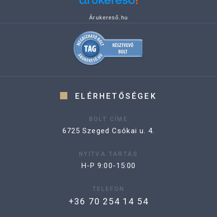
Árukereső.hu
ELÉRHETŐSÉGEK
BOLT CÍME
6725 Szeged Csókai u. 4.
NYITVA TARTÁS
H-P 9:00-15:00
TELEFON
+36 70 254 14 54