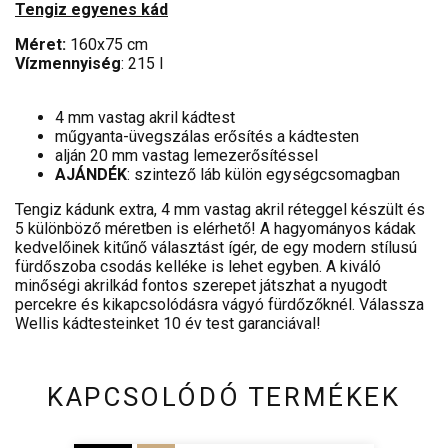
Tengiz egyenes kád
Méret:
160x75 cm
Vízmennyiség
: 215 l
4 mm vastag akril kádtest
műgyanta-üvegszálas erősítés a kádtesten
alján 20 mm vastag lemezerősítéssel
AJÁNDÉK
: szintező láb külön egységcsomagban
Tengiz kádunk extra, 4 mm vastag akril réteggel készült és
5 különböző méretben is elérhető! A hagyományos kádak
kedvelőinek kitűnő választást ígér, de egy modern stílusú
fürdőszoba csodás kelléke is lehet egyben. A kiváló
minőségi akrilkád fontos szerepet játszhat a nyugodt
percekre és kikapcsolódásra vágyó fürdőzőknél. Válassza
Wellis kádtesteinket 10 év test garanciával!
KAPCSOLÓDÓ TERMÉKEK