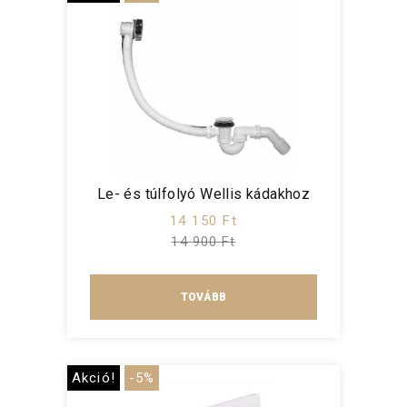
Le- és túlfolyó Wellis kádakhoz
14 150 Ft
14 900 Ft
TOVÁBB
Akció!
-5%