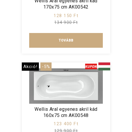
Wellis Aral egyenes akril kád
170x75 cm AK00542
128 150 Ft
134 900 Ft
TOVÁBB
Akció!
-5%
Wellis Aral egyenes akril kád
160x75 cm AK00548
123 400 Ft
129 900 Ft