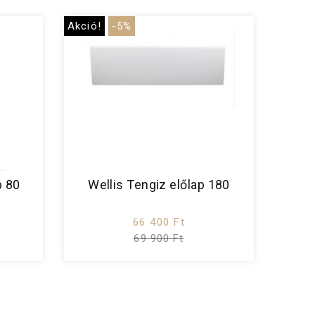
Akció!
-5%
p 80
Wellis Tengiz előlap 180
66 400 Ft
69 900 Ft