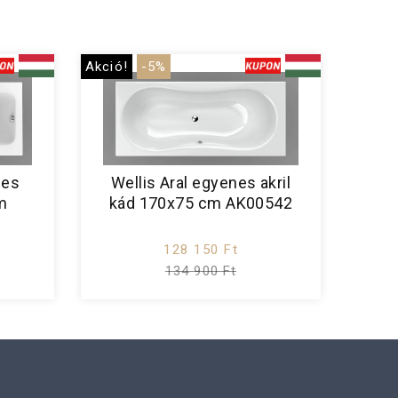
Akció!
-5%
nes
Wellis Aral egyenes akril
cm
kád 170x75 cm AK00542
128 150 Ft
134 900 Ft