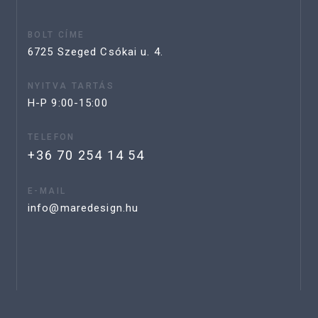
BOLT CÍME
6725 Szeged Csókai u. 4.
NYITVA TARTÁS
H-P 9:00-15:00
TELEFON
+36 70 254 14 54
E-MAIL
info@maredesign.hu