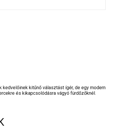
 kedvelőinek kitűnő választást ígér, de egy modern
percekre és kikapcsolódásra vágyó fürdőzőknél.
K