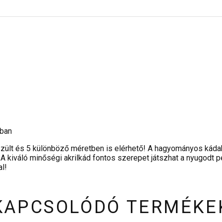
gban
észült és 5 különböző méretben is elérhető! A hagyományos kádak
 A kiváló minőségi akrilkád fontos szerepet játszhat a nyugodt 
al!
KAPCSOLÓDÓ TERMÉKE