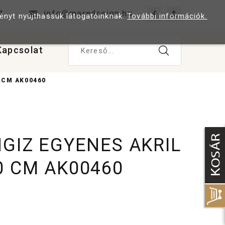
4
info@maredesign.hu
ményt nyújthassuk látogatóinknak.
További információk.
Kapcsolat
Kereső...
 CM AK00460
NGIZ EGYENES AKRIL
0 CM AK00460