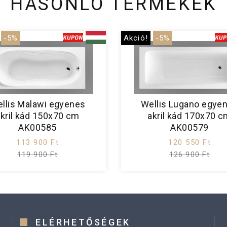
HASONLÓ TERMÉKEK
-5%
Akció!
-5%
llis Malawi egyenes
Wellis Lugano egye
kril kád 150x70 cm
akril kád 170x70 
AK00585
AK00579
113 900 Ft
120 550 Ft
119 900 Ft
126 900 Ft
ELÉRHETŐSÉGEK