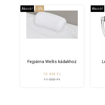
Akció!
-5%
Akció!
Fejpárna Wellis kádakhoz
L
10 450 Ft
11 000 Ft