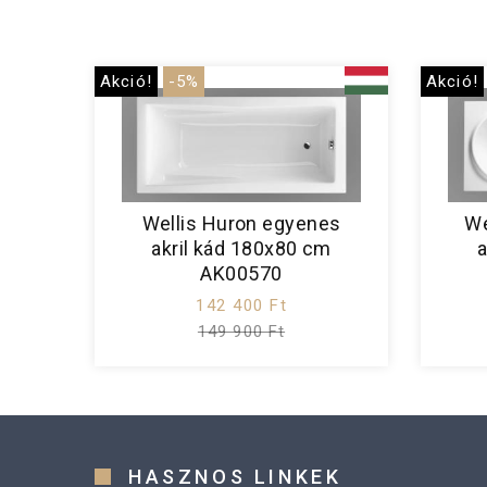
Akció!
-5%
Akció!
Wellis Huron egyenes
We
akril kád 180x80 cm
a
AK00570
142 400 Ft
149 900 Ft
HASZNOS LINKEK