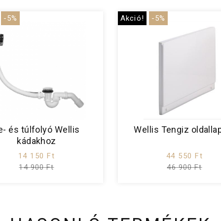
-5%
Akció!
-5%
e- és túlfolyó Wellis
Wellis Tengiz oldalla
kádakhoz
14 150 Ft
44 550 Ft
14 900 Ft
46 900 Ft