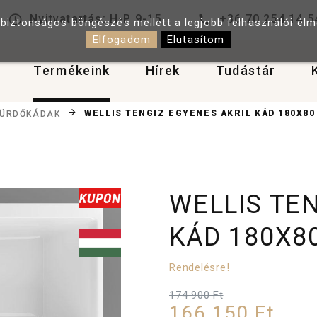
Nyitvatartás: H-P 9-15
+36 70 254 14 5
 biztonságos böngészés mellett a legjobb felhasználói él
Elfogadom
Elutasítom
Termékeink
Hírek
Tudástár
WELLIS TENGIZ EGYENES AKRIL KÁD 180X80
FÜRDŐKÁDAK
WELLIS TE
KÁD 180X8
Rendelésre!
174 900 Ft
166 150 Ft