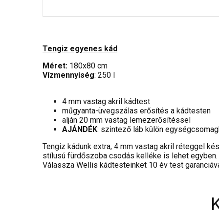
Tengiz egyenes kád
Méret:
180x80 cm
Vízmennyiség
: 250 l
4 mm vastag akril kádtest
műgyanta-üvegszálas erősítés a kádtesten
alján 20 mm vastag lemezerősítéssel
AJÁNDÉK
: szintező láb külön egységcsoma
Tengiz kádunk extra, 4 mm vastag akril réteggel k
stílusú fürdőszoba csodás kelléke is lehet egyben.
Válassza Wellis kádtesteinket 10 év test garanciáv