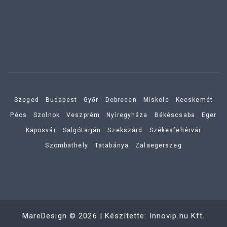
Szeged
Budapest
Győr
Debrecen
Miskolc
Kecskemét
Pécs
Szolnok
Veszprém
Nyíregyháza
Békéscsaba
Eger
Kaposvár
Salgótarján
Szekszárd
Székesfehérvár
Szombathely
Tatabánya
Zalaegerszeg
MareDesign
©
2026
| Készítette:
Innovip.hu Kft.