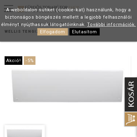
A weboldalon sütiket (cookie-kat) használunk, hogy a
biztonságos böngészés mellett a legjobb felhasználói
élményt nyújthassuk látogatóinknak.
További információk.
FŐOLDAL
TERMÉKEK
KIEGÉSZÍTŐK
ELŐLAPOK
Elfogadom
Elutasítom
WELLIS TENGIZ ELŐLAP 160
Akció!
-5%