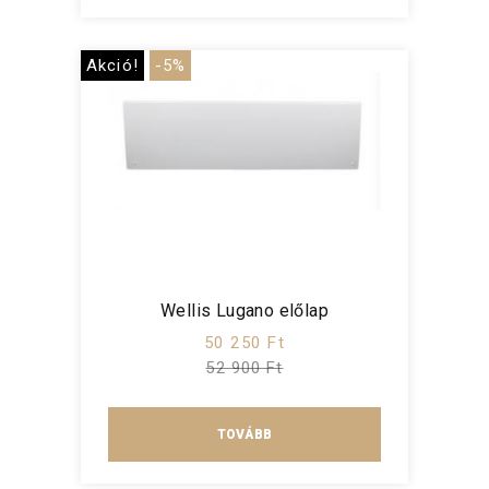
Akció!
-5%
Wellis Lugano előlap
50 250 Ft
52 900 Ft
TOVÁBB