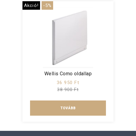
Akció!
-5%
Wellis Como oldallap
36 950 Ft
38 900 Ft
TOVÁBB