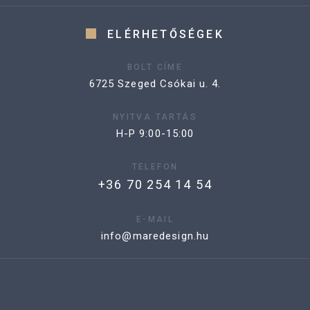
ELÉRHETŐSÉGEK
BOLT CÍME
6725 Szeged Csókai u. 4.
NYITVA TARTÁS
H-P 9:00-15:00
TELEFON
+36 70 254 14 54
E-MAIL
info@maredesign.hu