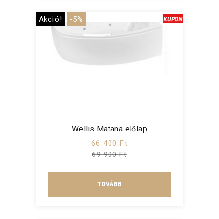
Akció!
-5%
Wellis Matana előlap
66 400 Ft
69 900 Ft
TOVÁBB