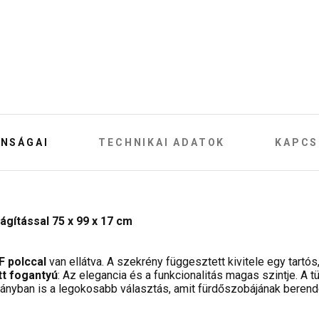
NSÁGAI
TECHNIKAI ADATOK
KAPCS
ágítással 75 x 99 x 17 cm
F polccal
van ellátva. A szekrény függesztett kivitele egy tartós
t fogantyú
: Az elegancia és a funkcionalitás magas szintje. A
arányban is a legokosabb választás, amit fürdőszobájának beren