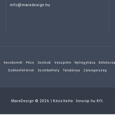
info@maredesign.hu
c
Kecskemét
Pécs
Szolnok
Veszprém
Nyíregyháza
Békéscs
Székesfehérvár
Szombathely
Tatabánya
Zalaegerszeg
MareDesign
©
2026
| Készítette:
Innovip.hu Kft.