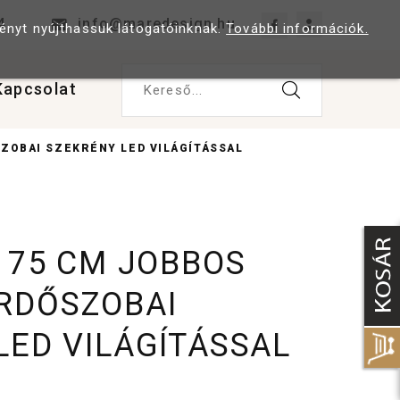
4
info@maredesign.hu
ményt nyújthassuk látogatóinknak.
További információk.
Kapcsolat
Kereső...
ZOBAI SZEKRÉNY LED VILÁGÍTÁSSAL
E 75 CM JOBBOS
RDŐSZOBAI
LED VILÁGÍTÁSSAL