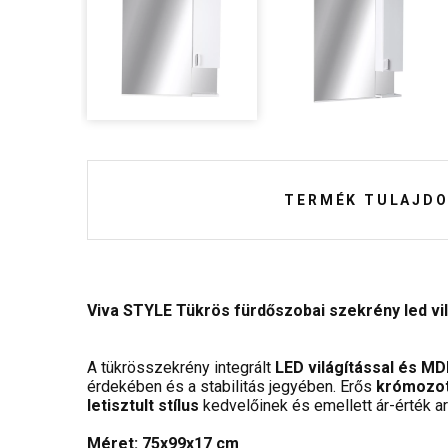
TERMÉK TULAJDO
Viva STYLE Tükrös fürdőszobai szekrény led vil
A tükrösszekrény integrált
LED világítással és MD
érdekében és a stabilitás jegyében. Erős
krómozot
letisztult stílus
kedvelőinek és emellett ár-érték 
Méret: 75x99x17 cm