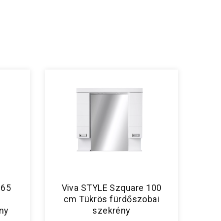
 65
Viva STYLE Szquare 100
s
cm Tükrös fürdőszobai
ny
szekrény