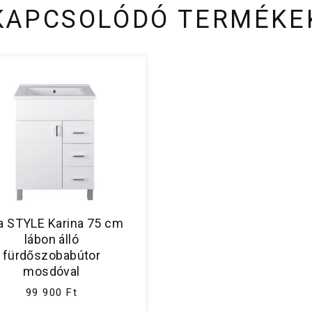
KAPCSOLÓDÓ TERMÉKE
a STYLE Karina 75 cm
lábon álló
fürdőszobabútor
mosdóval
99 900 Ft