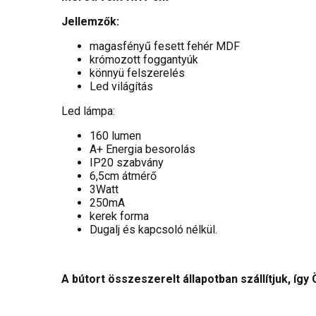
Jellemzők:
magasfényű fesett fehér MDF
krómozott foggantyúk
könnyü felszerelés
Led világítás
Led lámpa:
160 lumen
A+ Energia besorolás
IP20 szabvány
6,5cm átmérő
3Watt
250mA
kerek forma
Dugalj és kapcsoló nélkül.
A bútort összeszerelt állapotban szállítjuk, így