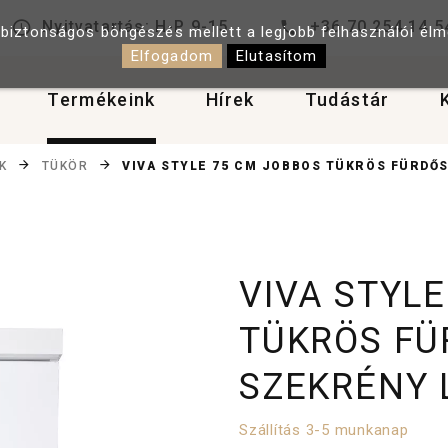
Nyitvatartás: H-P 9-15
+36 70 254 14 5
 biztonságos böngészés mellett a legjobb felhasználói él
Elfogadom
Elutasítom
Termékeink
Hírek
Tudástár
VIVA STYLE 75 CM JOBBOS TÜKRÖS FÜRDŐS
K
TÜKÖR
VIVA STYL
TÜKRÖS FÜ
SZEKRÉNY 
Szállítás 3-5 munkanap