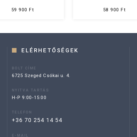
59 900 Ft
58 900 Ft
ELÉRHETŐSÉGEK
BOLT CÍME
6725 Szeged Csókai u. 4.
NYITVA TARTÁS
H-P 9:00-15:00
TELEFON
+36 70 254 14 54
E-MAIL