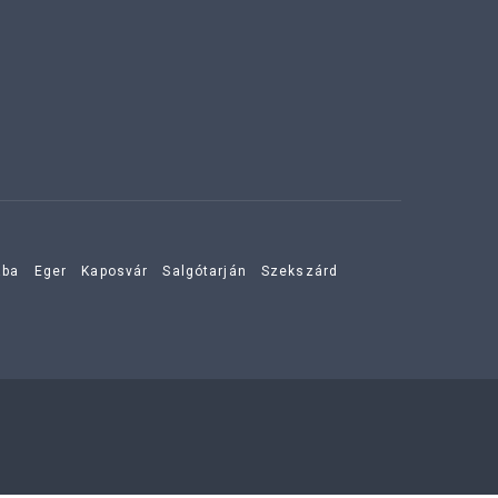
aba
Eger
Kaposvár
Salgótarján
Szekszárd