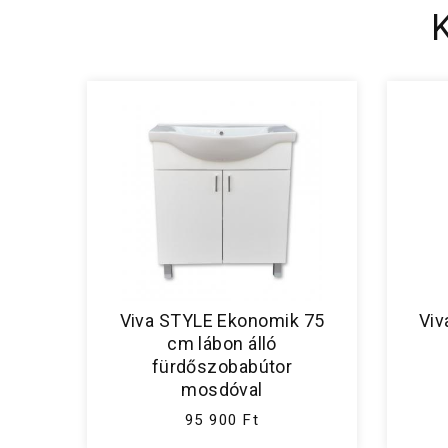
Viva STYLE Ekonomik 75
Viv
cm lábon álló
fürdőszobabútor
mosdóval
95 900 Ft