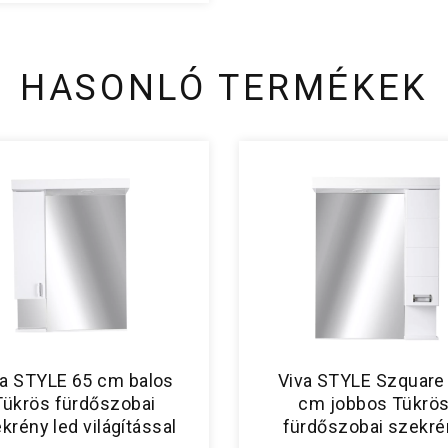
HASONLÓ TERMÉKEK
va STYLE 65 cm balos
Viva STYLE Szquare
Tükrös fürdőszobai
cm jobbos Tükrö
krény led világítással
fürdőszobai szekré