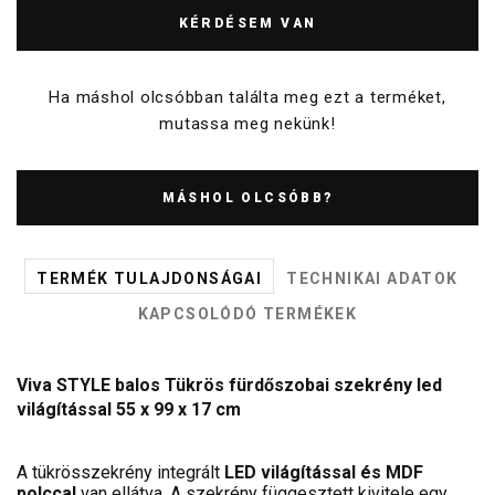
KÉRDÉSEM VAN
Ha máshol olcsóbban találta meg ezt a terméket,
mutassa meg nekünk!
MÁSHOL OLCSÓBB?
TERMÉK TULAJDONSÁGAI
TECHNIKAI ADATOK
KAPCSOLÓDÓ TERMÉKEK
Viva STYLE balos Tükrös fürdőszobai szekrény led
világítással 55 x 99 x 17 cm
A tükrösszekrény integrált
LED világítással és MDF
polccal
van ellátva. A szekrény függesztett kivitele egy