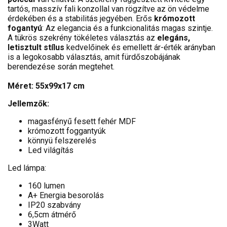
tartós, masszív fali konzollal van rögzítve az ön védelme
érdekében és a stabilitás jegyében. Erős
krómozott
fogantyú
: Az elegancia és a funkcionalitás magas szintje.
A tükrös szekrény tökéletes választás az
elegáns,
letisztult stílus
kedvelőinek és emellett ár-érték arányban
is a legokosabb választás, amit fürdőszobájának
berendezése során megtehet.
Méret: 55x99x17 cm
Jellemzők:
magasfényű fesett fehér MDF
krómozott foggantyúk
könnyü felszerelés
Led világítás
Led lámpa:
160 lumen
A+ Energia besorolás
IP20 szabvány
6,5cm átmérő
3Watt