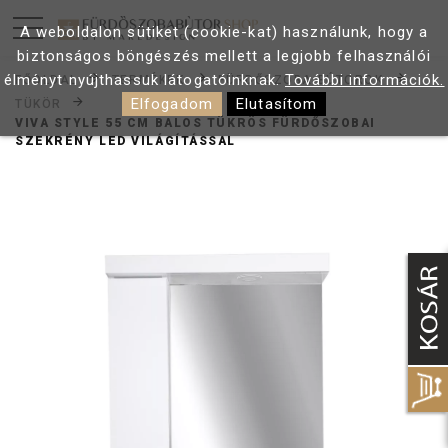
A weboldalon sütiket (cookie-kat) használunk, hogy a
biztonságos böngészés mellett a legjobb felhasználói
élményt nyújthassuk látogatóinknak.
További információk.
FŐOLDAL
TERMÉKEK
FÜRDŐSZOBA BÚTOROK
Elfogadom
Elutasítom
TÜKÖR
VIVA STYLE 55 CM BALOS TÜKRÖS FÜRDŐSZOBAI
SZEKRÉNY LED VILÁGÍTÁSSAL