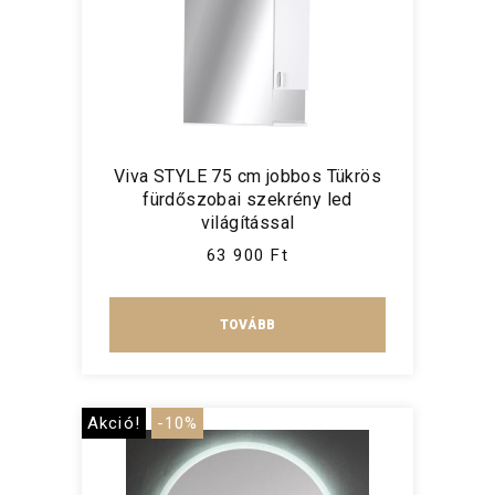
Viva STYLE 75 cm jobbos Tükrös
fürdőszobai szekrény led
világítással
63 900 Ft
TOVÁBB
Akció!
-10%