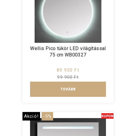
Wellis Pico tükör LED világítással
75 cm WB00327
89 900 Ft
99 900 Ft
TOVÁBB
Akció!
-5%