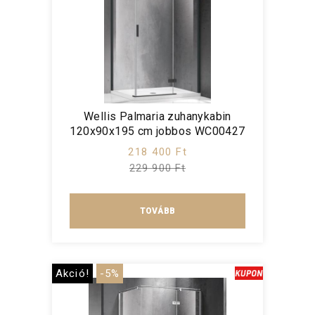
Wellis Palmaria zuhanykabin
120x90x195 cm jobbos WC00427
218 400 Ft
229 900 Ft
TOVÁBB
Akció!
-5%