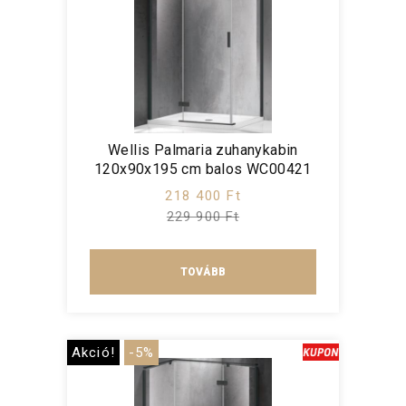
Wellis Palmaria zuhanykabin
120x90x195 cm balos WC00421
218 400 Ft
229 900 Ft
TOVÁBB
Akció!
-5%