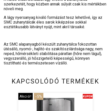
szerkezetét, hogy közben annak súlyát csak kis mértékben
növeli meg.
A lágy nyersanyag kiváló formázást tesz lehetővé, így az
SMC zuhanytálcák éles sarok kiképzése sokkal
esztétikusabb látványt nyújt, mint akril társaiké.
Az SMC alapanyagból készült zuhanytálca fokozottan
ütésálló, nyomó-, hajlító-és szakítószilárdsága nagy, nem
reped, hőmérsékleti stabilitása páratlan (hőre nem tágul),
vegyszerálló, jó hőszigetelő képességű, könnyen
tisztítható és természetesen vízálló.
KAPCSOLÓDÓ TERMÉKEK
Akció!
-5%