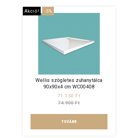
Akció!
-5%
Wellis szögletes zuhanytálca
90x90x4 cm WC00408
71 150 Ft
74 900 Ft
TOVÁBB