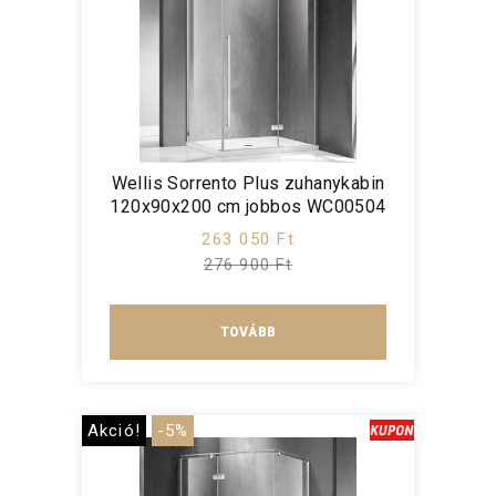
Wellis Sorrento Plus zuhanykabin
120x90x200 cm jobbos WC00504
263 050 Ft
276 900 Ft
TOVÁBB
Akció!
-5%