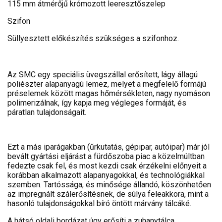
115 mm átmérőjű krómozott leeresztőszelep
Szifon
Süllyesztett előkészítés szükséges a szifonhoz.
Az SMC egy speciális üvegszállal erősített, lágy állagú
poliészter alapanyagú lemez, melyet a megfelelő formájú
préselemek között magas hőmérsékleten, nagy nyomáson
polimerizálnak, így kapja meg végleges formáját, és
páratlan tulajdonságait.
Ezt a más iparágakban (űrkutatás, gépipar, autóipar) már jól
bevált gyártási eljárást a fürdőszoba piac a közelmúltban
fedezte csak fel, és most kezdi csak érzékelni előnyeit a
korábban alkalmazott alapanyagokkal, és technológiákkal
szemben. Tartóssága, és minősége állandó, köszönhetően
az impregnált szálerősítésnek, de súlya feleakkora, mint a
hasonló tulajdonságokkal bíró öntött márvány tálcáké.
A hátsó oldali bordázat úgy erősíti a zuhanytálca