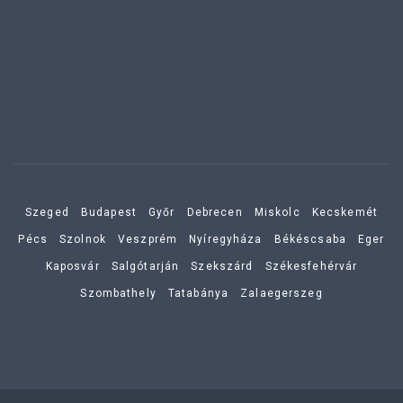
Szeged
Budapest
Győr
Debrecen
Miskolc
Kecskemét
Pécs
Szolnok
Veszprém
Nyíregyháza
Békéscsaba
Eger
Kaposvár
Salgótarján
Szekszárd
Székesfehérvár
Szombathely
Tatabánya
Zalaegerszeg