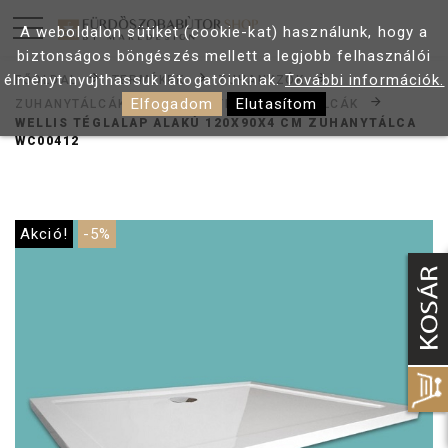
A weboldalon sütiket (cookie-kat) használunk, hogy a
biztonságos böngészés mellett a legjobb felhasználói
élményt nyújthassuk látogatóinknak.
További információk.
FŐOLDAL
TERMÉKEK
ZUHANYZÓK
Elfogadom
Elutasítom
ZUHANYTÁLCÁK
SZÖGLETES ZUHANYTÁLCÁK
WELLIS TÉGLALAP ALAKÚ 120X90X4 CM ZUHANYTÁLCA
WC00412
Akció!
-5%