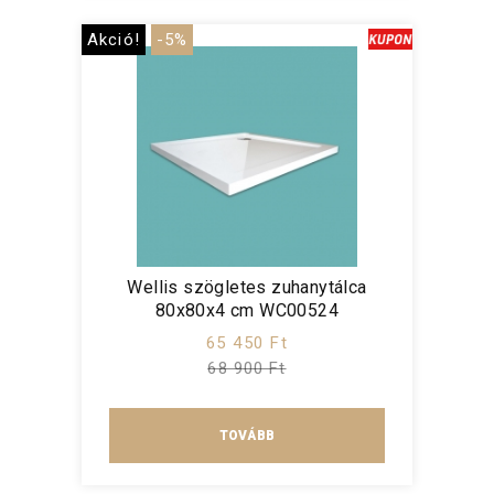
Akció!
-5%
Wellis szögletes zuhanytálca
80x80x4 cm WC00524
65 450 Ft
68 900 Ft
TOVÁBB