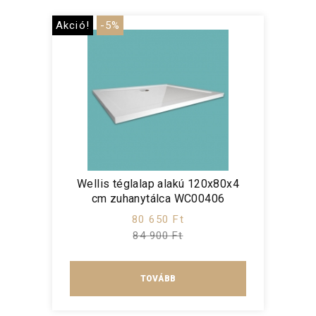
Akció!
-5%
Wellis téglalap alakú 120x80x4
cm zuhanytálca WC00406
80 650 Ft
84 900 Ft
TOVÁBB