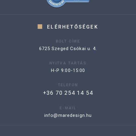
ELÉRHETŐSÉGEK
BOLT CÍME
6725 Szeged Csókai u. 4.
NYITVA TARTÁS
H-P 9:00-15:00
TELEFON
+36 70 254 14 54
E-MAIL
info@maredesign.hu