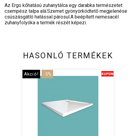
Az Ergo kőhatású zuhanytálca egy darabka természetet
csempész talpa alá.Szemet gyönyörködtető megjelenése
csúszásgátló hatással párosul.A beépített nemesacél
zuhanyfolyóka a termék részét képezi.
HASONLÓ TERMÉKEK
Akció!
-5%