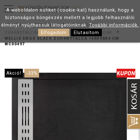
A weboldalon sütiket (cookie-kat) használunk, hogy a
biztonságos böngészés mellett a legjobb felhasználói
élményt nyújthassuk látogatóinknak.
További információk.
FŐOLDAL
TERMÉKEK
ZUHANYZÓK
Elfogadom
Elutasítom
ZUHANYTÁLCÁK
SZÖGLETES ZUHANYTÁLCÁK
WELLIS ERGO BLACK ZUHANYTÁLCA 140X90X4 CM
WC00497
Akció!
-33%