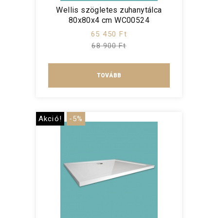
Wellis szögletes zuhanytálca
80x80x4 cm WC00524
65 450 Ft
68 900 Ft
TOVÁBB
Akció!
-5%