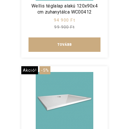
Wellis téglalap alakú 120x90x4
cm zuhanytálca WC00412
94 900 Ft
99 900 Ft
TOVÁBB
Akció!
-5%