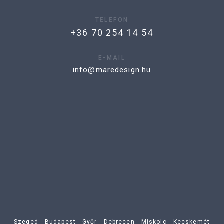
TELEFON
+36 70 254 14 54
E-MAIL
info@maredesign.hu
Szeged
Budapest
Győr
Debrecen
Miskolc
Kecskemét