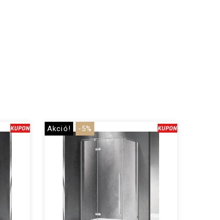
Akció!
-5%