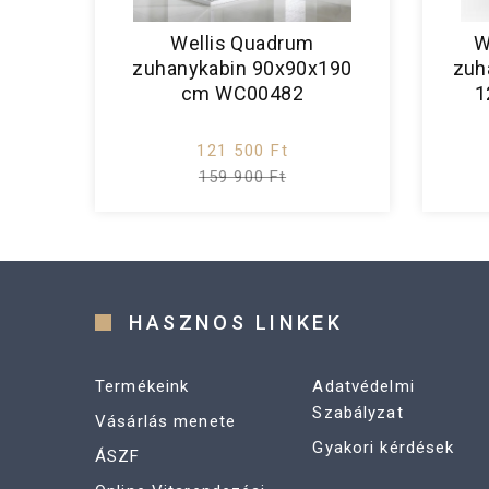
Wellis Quadrum
W
zuhanykabin 90x90x190
zuh
cm WC00482
1
121 500 Ft
159 900 Ft
HASZNOS LINKEK
Termékeink
Adatvédelmi
Szabályzat
Vásárlás menete
Gyakori kérdések
ÁSZF