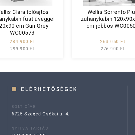
ellis Clara tolóajtós
Wellis Sorrento Pl
anykabin füst üveggel
zuhanykabin 120x90
20x90 cm Gun Grey
cm jobbos WC005
WC00573
284 900 Ft
263 050 Ft
299 900 Ft
276 900 Ft
ELÉRHETŐSÉGEK
BOLT CÍME
6725 Szeged Csókai u. 4.
NYITVA TARTÁS