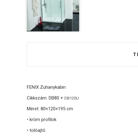
T
FENIX Zuhanykabin
Cikkszám: DB80 +
DB120U
Méret: 80×120
×
195 cm
• króm profilok
• tolóajtó