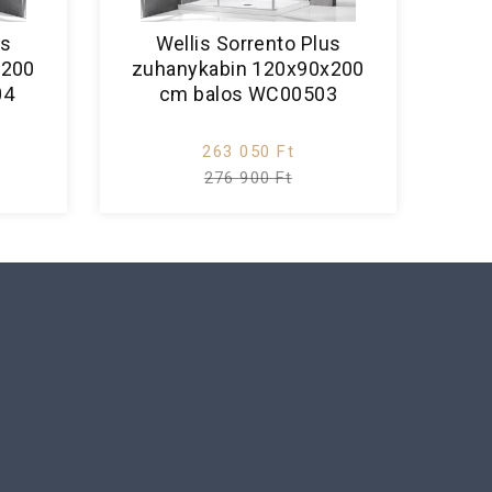
us
Wellis Sorrento Plus
x200
zuhanykabin 120x90x200
04
cm balos WC00503
263 050 Ft
276 900 Ft