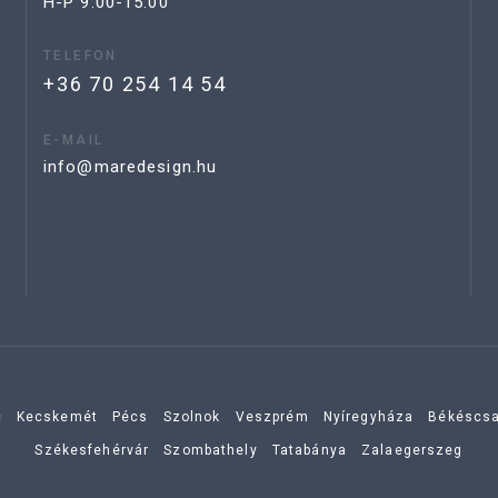
H-P 9:00-15:00
TELEFON
+36 70 254 14 54
E-MAIL
info@maredesign.hu
c
Kecskemét
Pécs
Szolnok
Veszprém
Nyíregyháza
Békéscs
Székesfehérvár
Szombathely
Tatabánya
Zalaegerszeg