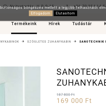
Nyitvatartás: H-P 9-15
+36 70 254 14 5
 biztonságos böngészés mellett a legjobb felhasználói él
Elfogadom
Elutasítom
Termékeink
Hírek
Tudástár
SANOTECHNIK 
NYKABINOK
SZÖGLETES ZUHANYKABIN
SANOTECHN
ZUHANYKAB
187 800 Ft
169 000 Ft