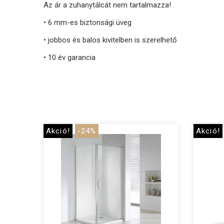
Az ár a zuhanytálcát nem tartalmazza!
• 6 mm-es biztonsági üveg
• jobbos és balos kivitelben is szerelhető
• 10 év garancia
Akció!
-24%
Akció!