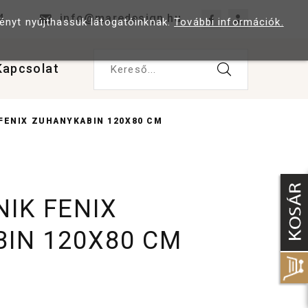
4
info@maredesign.hu
ményt nyújthassuk látogatóinknak.
További információk.
Kapcsolat
Kereső...
FENIX ZUHANYKABIN 120X80 CM
IK FENIX
IN 120X80 CM