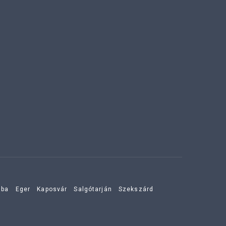
aba
Eger
Kaposvár
Salgótarján
Szekszárd