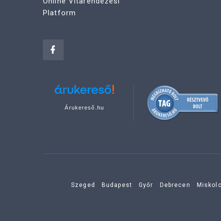
Online Vitarendezési
Platform
Árukereső.hu
Szeged
Budapest
Győr
Debrecen
Miskol