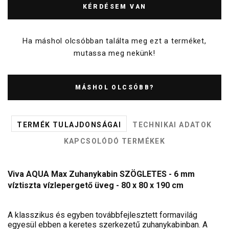
KÉRDÉSEM VAN
Ha máshol olcsóbban találta meg ezt a terméket,
mutassa meg nekünk!
MÁSHOL OLCSÓBB?
TERMÉK TULAJDONSÁGAI
TECHNIKAI ADATOK
KAPCSOLÓDÓ TERMÉKEK
Viva AQUA Max Zuhanykabin SZÖGLETES - 6 mm
víztiszta vízlepergető üveg - 80 x 80 x 190 cm
A klasszikus és egyben továbbfejlesztett formavilág
egyesül ebben a keretes szerkezetű zuhanykabinban. A