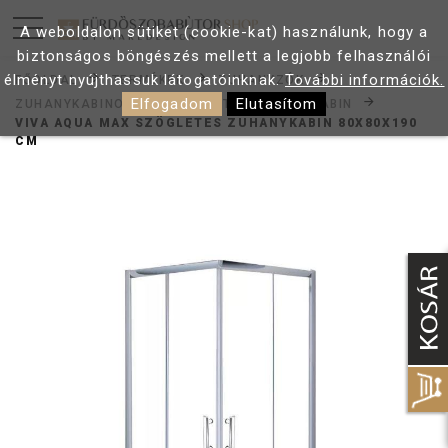
A weboldalon sütiket (cookie-kat) használunk, hogy a
biztonságos böngészés mellett a legjobb felhasználói
élményt nyújthassuk látogatóinknak.
További információk.
FŐOLDAL
TERMÉKEK
ZUHANYZÓK
Elfogadom
Elutasítom
ZUHANYKABINOK
SZÖGLETES ZUHANYKABIN
VIVA AQUA MAX SZÖGLETES ZUHANYKABIN 80X80X190
CM