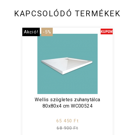
KAPCSOLÓDÓ TERMÉKEK
Akció!
-5%
Wellis szögletes zuhanytálca
80x80x4 cm WC00524
65 450 Ft
68 900 Ft