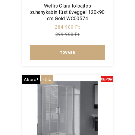
Wellis Clara tolóajtós
zuhanykabin füst üveggel 120x90
cm Gold WC00574
284 900 Ft
299 900 Ft
TOVÁBB
Akció!
-5%