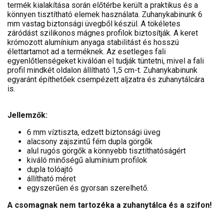
termék kialakítása során előtérbe került a praktikus és a
könnyen tisztítható elemek használata. Zuhanykabinunk 6
mm vastag biztonsági üvegből készül. A tökéletes
záródást szilikonos mágnes profilok biztosítják. A keret
krómozott alumínium anyaga stabilitást és hosszú
élettartamot ad a terméknek. Az esetleges fali
egyenlőtlenségeket kiválóan el tudják tüntetni, mivel a fali
profil mindkét oldalon állítható 1,5 cm-t. Zuhanykabinunk
egyaránt építhetőek csempézett aljzatra és zuhanytálcára
is.
Jellemzők:
6 mm víztiszta, edzett biztonsági üveg
alacsony zajszintű fém dupla görgők
alul rugós görgők a könnyebb tisztíthatóságért
kiváló minőségű alumínium profilok
dupla tolóajtó
állítható méret
egyszerűen és gyorsan szerelhető.
A csomagnak nem tartozéka a zuhanytálca és a szifon!