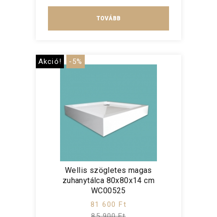
TOVÁBB
Akció!
-5%
Wellis szögletes magas
zuhanytálca 80x80x14 cm
WC00525
81 600 Ft
85 900 Ft