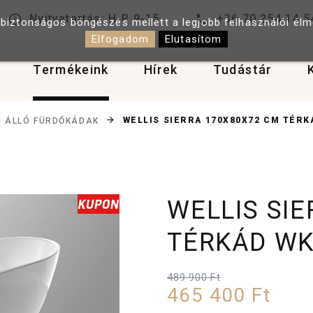
Nyitvatartás: H-P 9-15
+36 70 254 14 5
 biztonságos böngészés mellett a legjobb felhasználói él
Elfogadom
Elutasítom
Termékeink
Hírek
Tudástár
WELLIS SIERRA 170X80X72 CM TÉRK
 ÁLLÓ FÜRDŐKÁDAK
WELLIS SI
TÉRKÁD WK
489 900 Ft
465 400 Ft