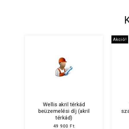
Akció!
Wellis akril térkád
beüzemelési díj (akril
sza
térkád)
49 900 Ft