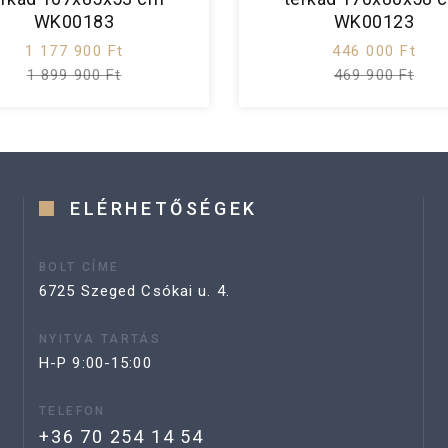
WK00183
WK00123
1 177 900 Ft
446 000 Ft
1 899 900 Ft
469 900 Ft
ELÉRHETŐSÉGEK
BOLT CÍME
6725 Szeged Csókai u. 4.
NYITVA TARTÁS
H-P 9:00-15:00
TELEFON
+36 70 254 14 54