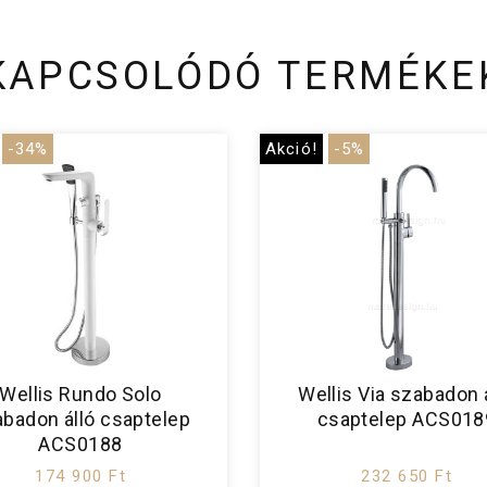
KAPCSOLÓDÓ TERMÉKE
-34%
Akció!
-5%
Wellis Rundo Solo
Wellis Via szabadon 
badon álló csaptelep
csaptelep ACS018
ACS0188
174 900 Ft
232 650 Ft