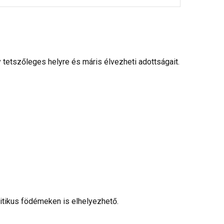
tetszőleges helyre és máris élvezheti adottságait.
ritikus födémeken is elhelyezhető.