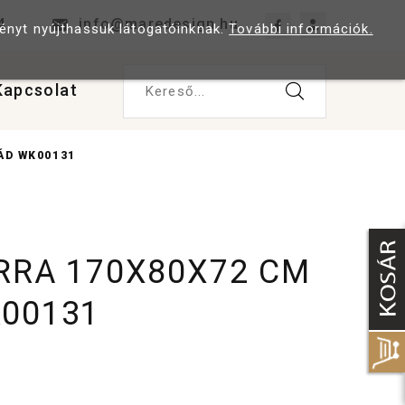
4
info@maredesign.hu
ményt nyújthassuk látogatóinknak.
További információk.
Kapcsolat
Kereső...
ÁD WK00131
ERRA 170X80X72 CM
00131