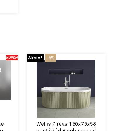
Akció!
-5%
te
Wellis Pireas 150x75x58
cm
cm térkád Bambuszzöld