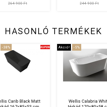
264 900 Ft
244 900 Ft
HASONLÓ TERMÉKEK
-38%
Akció!
-5%
llis Carib Black Matt
Wellis Calabria Whi
érkád 167x85x53 cm
térkád 170x80x58 