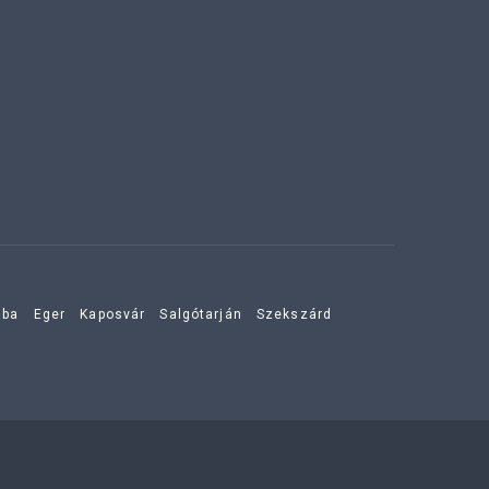
aba
Eger
Kaposvár
Salgótarján
Szekszárd