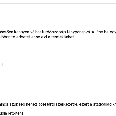
tően könnyen válhat fürdőszobája fénypontjává. Állítsa be egy 
valóban feledhetetlenné ezt a termékünket.
st
ncs szükség nehéz acél tartószerkezetre, ezért a statikailag k
dja letőlteni.