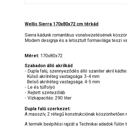
Wellis Sierra 170x80x72 cm térkád
Sierra kádunk romantikus vonalvezetésének köszönhe
Modern designja és a letisztult formavilága teszi 
Méret:
170x80x72
Szabadon álló akrilkád
- Dupla falú, szennyeződés álló szaniter akril kádte
Külső akrilréteg vastagsága: 3-4 mm
Belső akrilréteg vastagsága: 4-5 mm
- Le és túlfolyó
- Rejtett szintezőláb
- Vízkapacitás: 290 liter
Dupla falú szerkezet:
A masszív, 2 rétegű konstrukciónak köszönhetően ni
A termék beépítési rajzát a Technikai adadok fülön tu