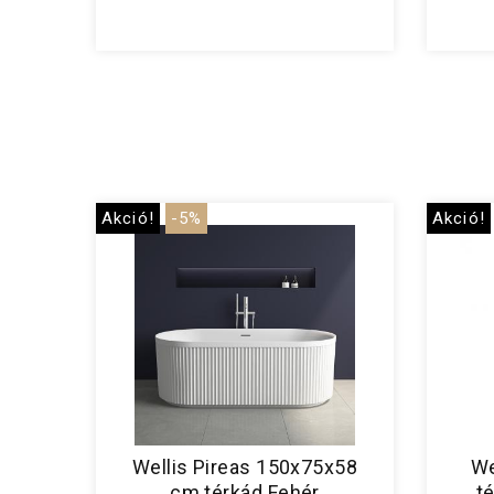
Akció!
-5%
Akció!
Wellis Pireas 150x75x58
We
cm térkád Fehér
t