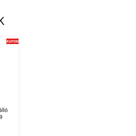
K
álló
9