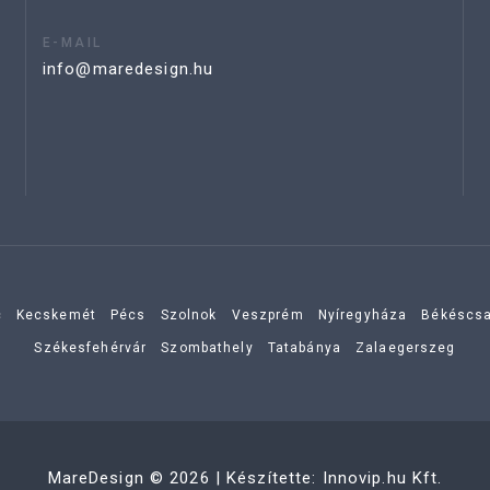
E-MAIL
info@maredesign.hu
c
Kecskemét
Pécs
Szolnok
Veszprém
Nyíregyháza
Békéscs
Székesfehérvár
Szombathely
Tatabánya
Zalaegerszeg
MareDesign
©
2026
| Készítette:
Innovip.hu Kft.