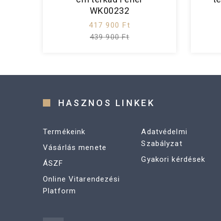
WK00232
417 900 Ft
439 900 Ft
HASZNOS LINKEK
Termékeink
Adatvédelmi
Szabályzat
Vásárlás menete
Gyakori kérdések
ÁSZF
Online Vitarendezési
Platform