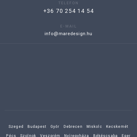
TELEFON
+36 70 254 14 54
E-MAIL
info@maredesign.hu
Szeged
Budapest
Győr
Debrecen
Miskolc
Kecskemét
Pécs
Szolnok
Veszprém
Nyíregyháza
Békéscsaba
Eger