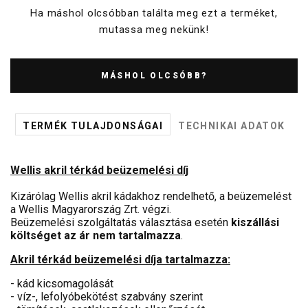
Ha máshol olcsóbban találta meg ezt a terméket,
mutassa meg nekünk!
MÁSHOL OLCSÓBB?
TERMÉK TULAJDONSÁGAI
TECHNIKAI ADATOK
Wellis akril térkád beüzemelési díj
Kizárólag Wellis akril kádakhoz rendelhető, a beüzemelést
a Wellis Magyarország Zrt. végzi.
Beüzemelési szolgáltatás választása esetén
kiszállási
költséget az ár nem tartalmazza
.
Akril térkád beüzemelési díja tartalmazza:
- kád kicsomagolását
- víz-, lefolyóbekötést szabvány szerint