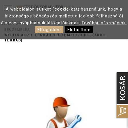
A weboldalon sütiket (cookie-kat) használunk, hogy a
biztonságos böngészés mellett a legjobb felhasználói
élményt nyújthassuk látogatóinknak.
További információk.
FŐOLDAL
TERMÉKEK
KIEGÉSZÍTŐK
Elfogadom
Elutasítom
BEÜZEMELÉS
WELLIS AKRIL TÉRKÁD BEÜZEMELÉSI DÍJ (AKRIL
TÉRKÁD)