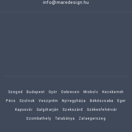
info@maredesign.hu
Szeged
Budapest
Győr
Debrecen
Miskolc
Kecskemét
Pécs
Szolnok
Veszprém
Nyíregyháza
Békéscsaba
Eger
Kaposvár
Salgótarján
Szekszárd
Székesfehérvár
Szombathely
Tatabánya
Zalaegerszeg