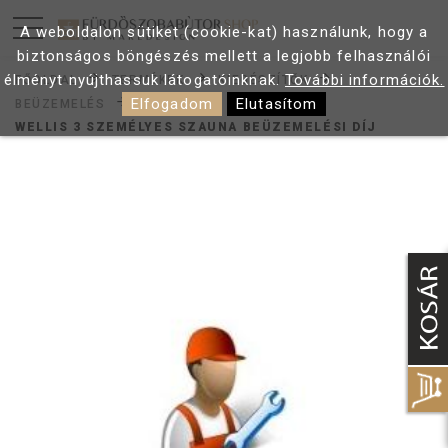
A weboldalon sütiket (cookie-kat) használunk, hogy a
biztonságos böngészés mellett a legjobb felhasználói
élményt nyújthassuk látogatóinknak.
További információk.
FŐOLDAL
TERMÉKEK
KIEGÉSZÍTŐK
Elfogadom
Elutasítom
BEÜZEMELÉS
WELLIS 3 SZEMÉLYES SZAUNA BEÜZEMELÉSI DÍJ