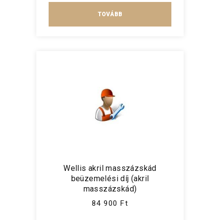
TOVÁBB
Wellis akril masszázskád
beüzemelési díj (akril
masszázskád)
84 900 Ft