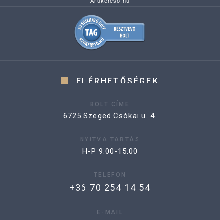
Árukereső.hu
ELÉRHETŐSÉGEK
BOLT CÍME
6725 Szeged Csókai u. 4.
NYITVA TARTÁS
H-P 9:00-15:00
TELEFON
+36 70 254 14 54
E-MAIL