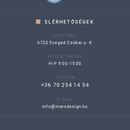
ELÉRHETŐSÉGEK
BOLT CÍME
6725 Szeged Csókai u. 4.
NYITVA TARTÁS
H-P 9:00-15:00
TELEFON
+36 70 254 14 54
E-MAIL
info@maredesign.hu