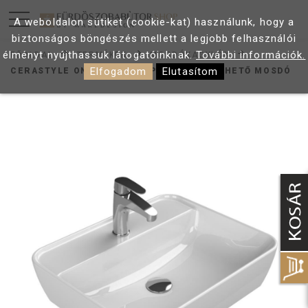
A weboldalon sütiket (cookie-kat) használunk, hogy a
biztonságos böngészés mellett a legjobb felhasználói
élményt nyújthassuk látogatóinknak.
További információk.
FŐOLDAL
TERMÉKEK
MOSDÓKAGYLÓK
Elfogadom
Elutasítom
CERASTYLE ONE 55X45 CM PULTRA ÜLTETHETŐ MOSDÓ