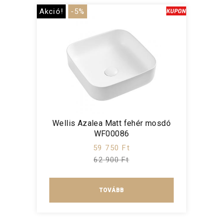
Akció!
-5%
Wellis Azalea Matt fehér mosdó
WF00086
59 750 Ft
62 900 Ft
TOVÁBB