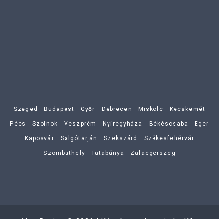
Szeged
Budapest
Győr
Debrecen
Miskolc
Kecskemét
Pécs
Szolnok
Veszprém
Nyíregyháza
Békéscsaba
Eger
Kaposvár
Salgótarján
Szekszárd
Székesfehérvár
Szombathely
Tatabánya
Zalaegerszeg