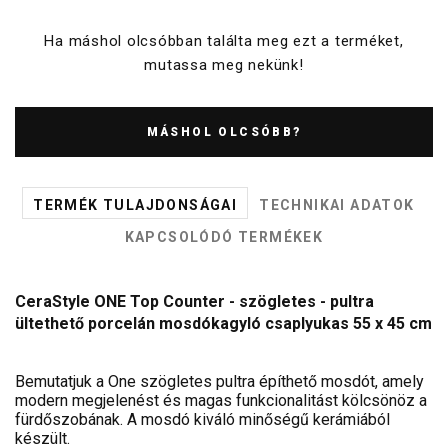
Ha máshol olcsóbban találta meg ezt a terméket,
mutassa meg nekünk!
MÁSHOL OLCSÓBB?
TERMÉK TULAJDONSÁGAI
TECHNIKAI ADATOK
KAPCSOLÓDÓ TERMÉKEK
CeraStyle ONE Top Counter - szögletes - pultra
ültethető porcelán mosdókagyló csaplyukas 55 x 45 cm
Bemutatjuk a One szögletes pultra építhető mosdót, amely
modern megjelenést és magas funkcionalitást kölcsönöz a
fürdőszobának. A mosdó kiváló minőségű kerámiából
készült.