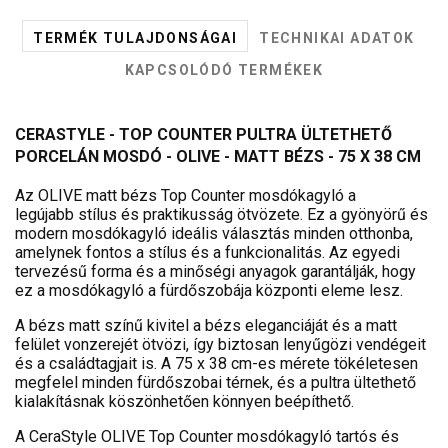
TERMÉK TULAJDONSÁGAI
TECHNIKAI ADATOK
KAPCSOLÓDÓ TERMÉKEK
CERASTYLE - TOP COUNTER PULTRA ÜLTETHETŐ
PORCELÁN MOSDÓ - OLIVE - MATT BÉZS - 75 X 38 CM
Az OLIVE matt bézs Top Counter mosdókagyló a
legújabb stílus és praktikusság ötvözete. Ez a gyönyörű és
modern mosdókagyló ideális választás minden otthonba,
amelynek fontos a stílus és a funkcionalitás. Az egyedi
tervezésű forma és a minőségi anyagok garantálják, hogy
ez a mosdókagyló a fürdőszobája központi eleme lesz.
A bézs matt színű kivitel a bézs eleganciáját és a matt
felület vonzerejét ötvözi, így biztosan lenyűgözi vendégeit
és a családtagjait is. A 75 x 38 cm-es mérete tökéletesen
megfelel minden fürdőszobai térnek, és a pultra ültethető
kialakításnak köszönhetően könnyen beépíthető.
A CeraStyle OLIVE Top Counter mosdókagyló tartós és