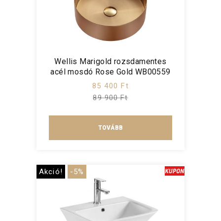
Wellis Marigold rozsdamentes
acél mosdó Rose Gold WB00559
85 400 Ft
89 900 Ft
TOVÁBB
Akció!
-5%