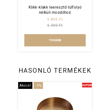
Klikk-klakk leeresztő túlfolyó
nélküli mosdóhoz
5 890 Ft
6 200 Ft
TOVÁBB
HASONLÓ TERMÉKEK
Akció!
-5%