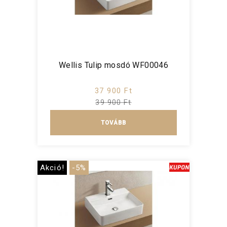
Wellis Tulip mosdó WF00046
37 900 Ft
39 900 Ft
TOVÁBB
Akció!
-5%