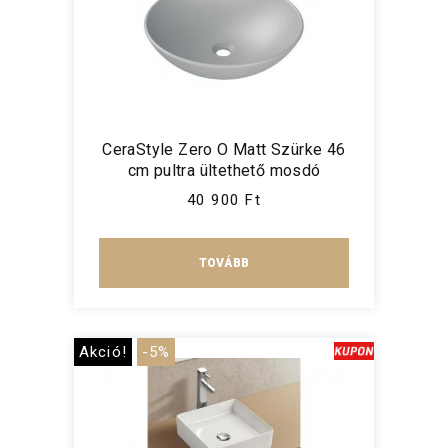
CeraStyle Zero O Matt Szürke 46
cm pultra ültethető mosdó
40 900 Ft
TOVÁBB
Akció!
-5%