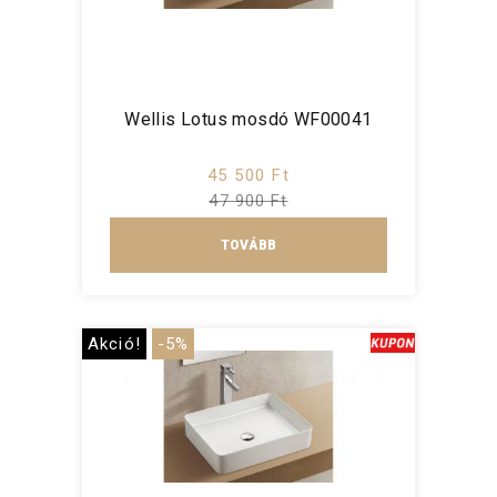
Wellis Lotus mosdó WF00041
45 500 Ft
47 900 Ft
TOVÁBB
Akció!
-5%