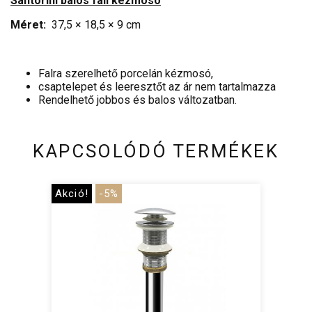
Santorini balos fali kézmosó
Méret:
37,5 × 18,5 × 9 cm
Falra szerelhető porcelán kézmosó,
csaptelepet és leeresztőt az ár nem tartalmazza
Rendelhető jobbos és balos változatban.
KAPCSOLÓDÓ TERMÉKEK
Akció!
-5%