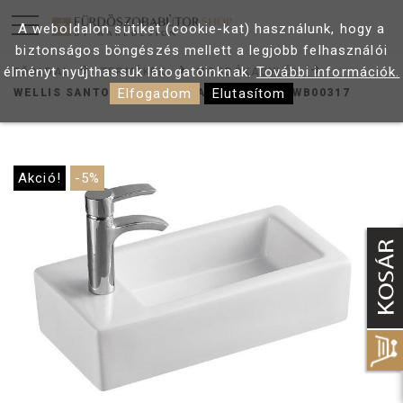
A weboldalon sütiket (cookie-kat) használunk, hogy a
biztonságos böngészés mellett a legjobb felhasználói
élményt nyújthassuk látogatóinknak.
További információk.
FŐOLDAL
TERMÉKEK
MOSDÓKAGYLÓK
Elfogadom
Elutasítom
WELLIS SANTORINI BALOS FALI KÉZMOSÓ WB00317
Akció!
-5%