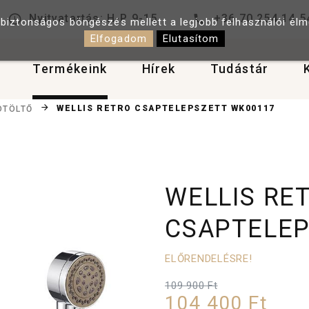
Nyitvatartás: H-P 9-15
+36 70 254 14 5
 biztonságos böngészés mellett a legjobb felhasználói él
Elfogadom
Elutasítom
Termékeink
Hírek
Tudástár
WELLIS RETRO CSAPTELEPSZETT WK00117
DTÖLTŐ
WELLIS RE
CSAPTELEP
ELŐRENDELÉSRE!
109 900 Ft
104 400 Ft