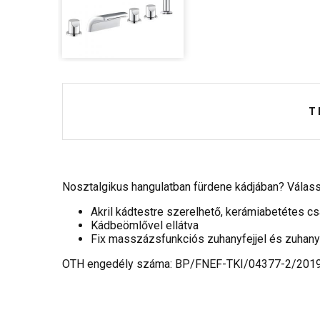
T
Nosztalgikus hangulatban fürdene kádjában? Válass
Akril kádtestre szerelhető, kerámiabetétes c
Kádbeömlővel ellátva
Fix masszázsfunkciós zuhanyfejjel és zuhan
OTH engedély száma: BP/FNEF-TKI/04377-2/201