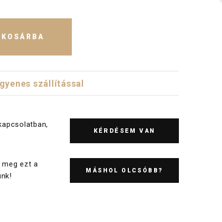
KOSÁRBA
ngyenes szállítással
kapcsolatban,
KÉRDÉSEM VAN
 meg ezt a
MÁSHOL OLCSÓBB?
nk!