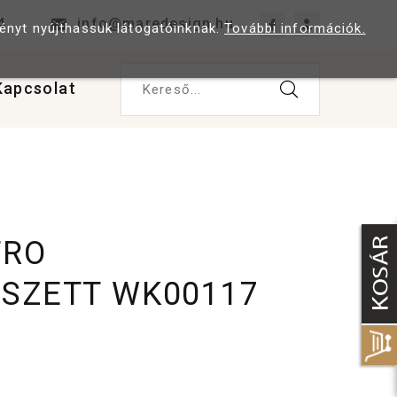
4
info@maredesign.hu
ményt nyújthassuk látogatóinknak.
További információk.
Kapcsolat
Kereső...
TRO
SZETT WK00117