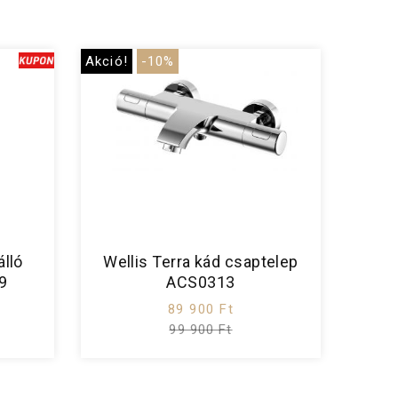
Akció!
-10%
álló
Wellis Terra kád csaptelep
9
ACS0313
89 900 Ft
99 900 Ft