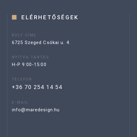
ELÉRHETŐSÉGEK
BOLT CÍME
6725 Szeged Csókai u. 4.
NYITVA TARTÁS
H-P 9:00-15:00
TELEFON
+36 70 254 14 54
E-MAIL
info@maredesign.hu