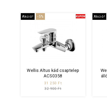
Akció!
-5%
Akció!
Wellis Altus kád csaptelep
We
ACS0358
ál
31 250 Ft
32 900 Ft