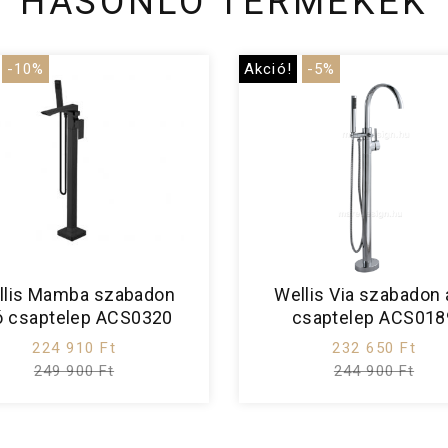
HASONLÓ TERMÉKEK
-10%
Akció!
-5%
llis Mamba szabadon
Wellis Via szabadon 
ló csaptelep ACS0320
csaptelep ACS018
224 910 Ft
232 650 Ft
249 900 Ft
244 900 Ft