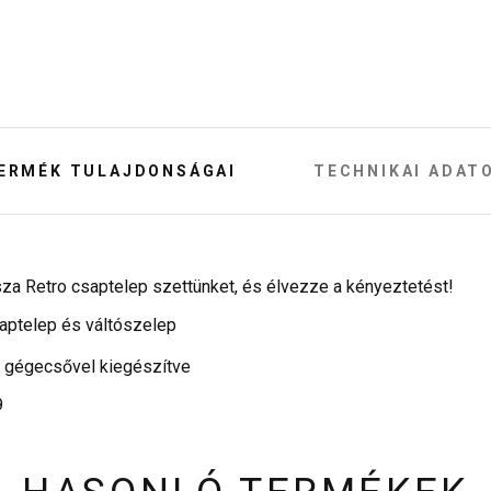
ERMÉK TULAJDONSÁGAI
TECHNIKAI ADAT
za Retro csaptelep szettünket, és élvezze a kényeztetést!
saptelep és váltószelep
y gégecsővel kiegészítve
9